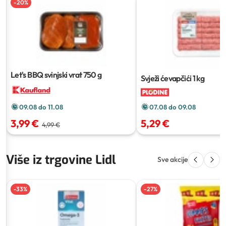
-
20
%
Let's BBQ svinjski vrat
750 g
Svježi ćevapčići
1 kg
07.08 do 09.08
09.08 do 11.08
5,29 €
3,99 €
4,99 €
Više iz trgovine Lidl
Sve akcije
-
33
%
-
27
%