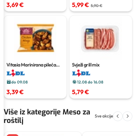
3,69 €
5,99 €
5,90 €
Vitasia Marinirana pileća
Svježi grill mix
krilca
500 g
do 09.08
12.08 do 16.08
3,39 €
5,79 €
Više iz kategorije Meso za
Sve akcije
roštilj