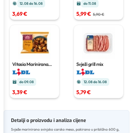
12.08 do 16.08
do 11.08
3,69 €
5,99 €
5,90 €
Vitasia Marinirana
Svježi grill mix
pileća krilca
500 g
do 09.08
12.08 do 16.08
3,39 €
5,79 €
Detalji o proizvodu i analiza cijene
Svježe marinirano svinjsko carsko meso, pakirano u približno 600 g,