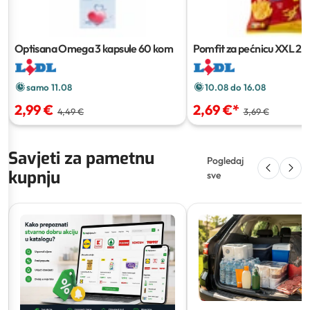
Optisana Omega 3 kapsule
60 kom
Pomfit za pećnicu XXL
2.5
samo 11.08
10.08 do 16.08
2,99 €
2,69 €
*
4,49 €
3,69 €
Savjeti za pametnu
Pogledaj
kupnju
sve