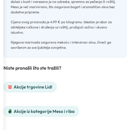
dolazi s kosti i narezano je na odreske, spremno za pečenje ili roštilj
.
Meso je već marinirano, što osigurava bogat i aromatičan okus bez
dodatne pripreme
.
Cijena ovog proizvoda je 4.99 € po kilogramu
.
Idealan je izbor za
obiteljske ručkove i druženja uz roštilj, pružajući sočno i ukusno
iskustvo
.
Njegova marinada osigurava mekoću i intenzivan okus, čineći ga
savršenim za sve ljubitelje svinjetine.
Niste pronašli što ste tražili?
Akcije trgovine Lidl
Akcije iz kategorije Meso i riba