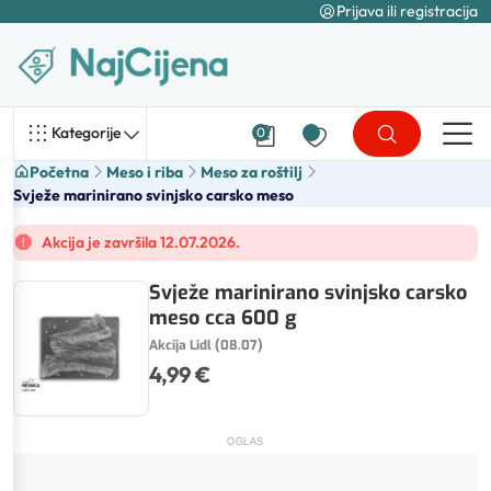
Prijava ili registracija
Kategorije
0
Početna
Meso i riba
Meso za roštilj
Svježe marinirano svinjsko carsko meso
Akcija je završila 12.07.2026.
Svježe marinirano svinjsko carsko
meso cca 600 g
Akcija Lidl (08.07)
4,99 €
OGLAS