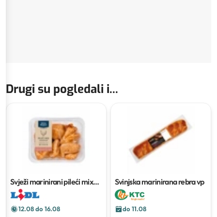
Drugi su pogledali i...
Svježi marinirani pileći mix
Svinjska marinirana rebra vp
cca 500 g
12.08 do 16.08
do 11.08