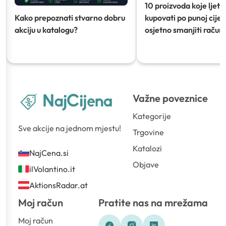
10 proizvoda koje ljeti
Kako prepoznati stvarno dobru
kupovati po punoj cijeni
akciju u katalogu?
osjetno smanjiti račun)
Važne poveznice
Kategorije
Sve akcije na jednom mjestu!
Trgovine
Katalozi
NajCena.si
Objave
ilVolantino.it
AktionsRadar.at
Moj račun
Pratite nas na mrežama
Moj račun