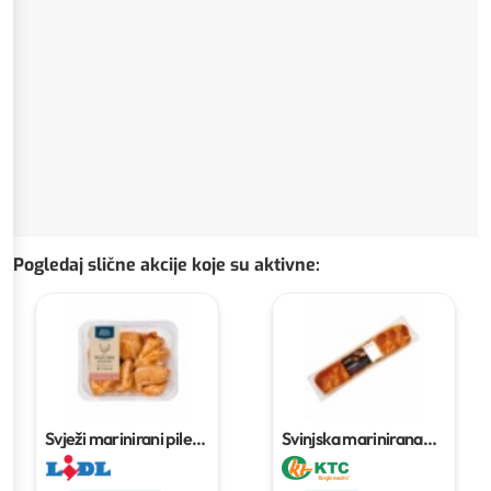
Pogledaj slične akcije koje su aktivne
:
Svježi marinirani pileći
Svinjska marinirana
mix
cca 500 g
rebra vp