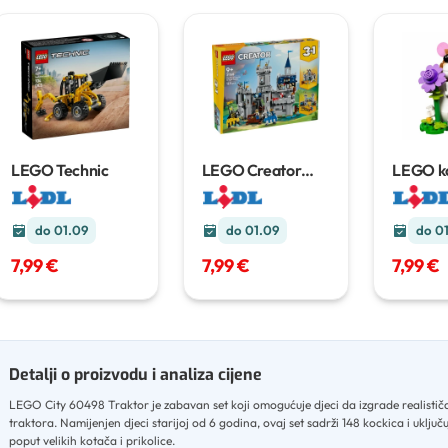
LEGO Technic
LEGO Creator
LEGO k
3in1
do 01.09
do 01.09
do 0
7,99 €
7,99 €
7,99 €
Detalji o proizvodu i analiza cijene
LEGO City 60498 Traktor je zabavan set koji omogućuje djeci da izgrade realisti
traktora
.
Namijenjen djeci starijoj od 6 godina, ovaj set sadrži 148 kockica i uključu
poput velikih kotača i prikolice
.