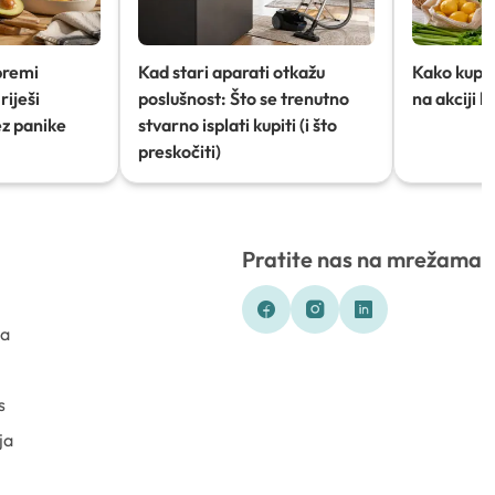
premi
Kad stari aparati otkažu
Kako kupov
riješi
poslušnost: Što se trenutno
na akciji 
ez panike
stvarno isplati kupiti (i što
preskočiti)
Pratite nas na mrežama
ka
s
ja