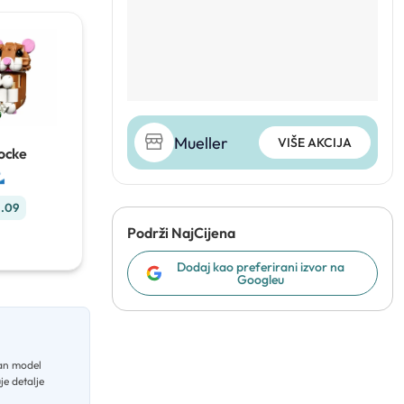
Mueller
VIŠE AKCIJA
ocke
1.09
Podrži NajCijena
Dodaj kao preferirani izvor na
Googleu
čan model
je detalje