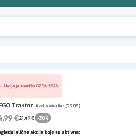
Akcija je završila 07.06.2026.
EGO Traktor
Akcija Mueller (25.05)
4,99 €
21,49 €
-
30
%
gledaj slične akcije koje su aktivne
: