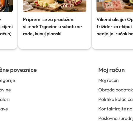
e
Pripremi se za produženi
Vikend akcije: O
 cijeni
vikend: Trgovine u subotu ne
frižider za ekipu i 
račun)
rade, kupuj planski
nedjeljni ručak b
žne poveznice
Moj račun
egorije
Moj račun
ovine
Obrada podata
alozi
Politika kolačića
jave
Kontaktirajte na
Poslovna suradn