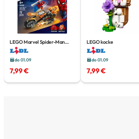
LEGO Marvel Spider-Man
LEGO kocke
Motorcycle
72 pcs
do 01.09
do 01.09
7,99 €
7,99 €