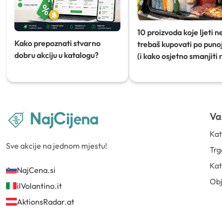
10 proizvoda koje ljeti n
Kako prepoznati stvarno
trebaš kupovati po punoj
dobru akciju u katalogu?
(i kako osjetno smanjiti 
Va
Kat
Sve akcije na jednom mjestu!
Trg
Kat
NajCena.si
Ob
ilVolantino.it
AktionsRadar.at