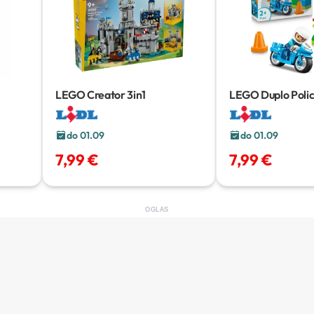
LEGO Creator 3in1
LEGO Duplo Polic
11 pcs
do 01.09
do 01.09
7,99 €
7,99 €
OGLAS