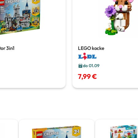
or 3in1
LEGO kocke
do 01.09
7,99 €