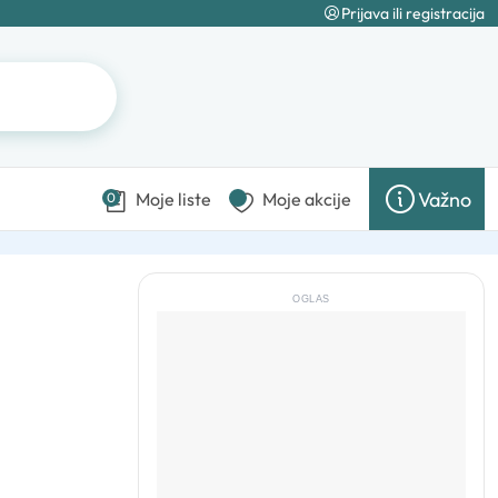
Prijava ili registracija
Važno
Moje liste
Moje akcije
0
OGLAS