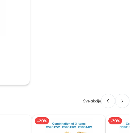
Sve akcije
-
20
%
-
30
%