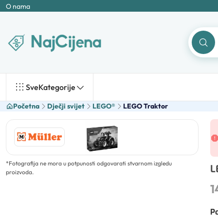
O nama
Sve
Kategorije
Početna
Dječji svijet
LEGO®
LEGO Traktor
*
Fotografija ne mora u potpunosti odgovarati stvarnom izgledu
L
proizvoda.
1
Po