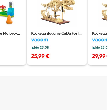
e Motorcycle
Kocke za slaganje CaDa Fosil
Kocke za s
dinosaura: Velociraptor
dinosaura:
C59014W
C59013W
do 23.08
do 23.08
25,99 €
29,99 