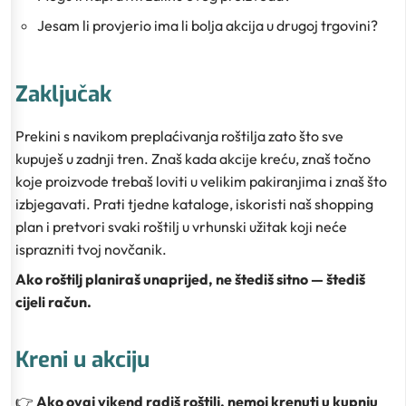
Jesam li provjerio ima li bolja akcija u drugoj trgovini?
Zaključak
Prekini s navikom preplaćivanja roštilja zato što sve
kupuješ u zadnji tren. Znaš kada akcije kreću, znaš točno
koje proizvode trebaš loviti u velikim pakiranjima i znaš što
izbjegavati. Prati tjedne kataloge, iskoristi naš shopping
plan i pretvori svaki roštilj u vrhunski užitak koji neće
isprazniti tvoj novčanik.
Ako roštilj planiraš unaprijed, ne štediš sitno — štediš
cijeli račun.
Kreni u akciju
👉
Ako ovaj vikend radiš roštilj, nemoj krenuti u kupnju