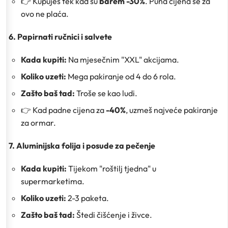
👉 Kupuješ tek kad su
barem -30%
. Puna cijena se za
ovo ne plaća.
6. Papirnati ručnici i salvete
Kada kupiti:
Na mjesečnim "XXL" akcijama.
Koliko uzeti:
Mega pakiranje od 4 do 6 rola.
Zašto baš tad:
Troše se kao ludi.
👉 Kad padne cijena za
-40%
, uzmeš najveće pakiranje
za ormar.
7. Aluminijska folija i posude za pečenje
Kada kupiti:
Tijekom "roštilj tjedna" u
supermarketima.
Koliko uzeti:
2-3 paketa.
Zašto baš tad:
Štedi čišćenje i živce.