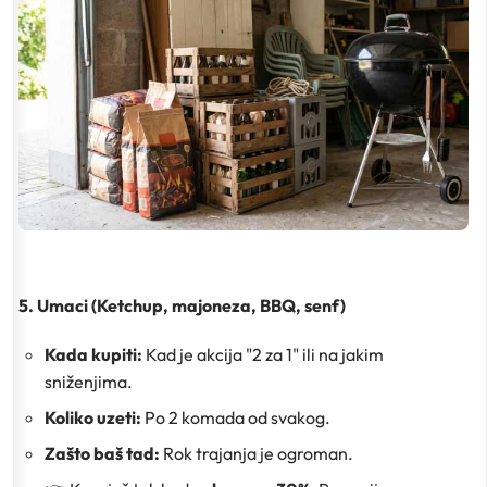
5. Umaci (Ketchup, majoneza, BBQ, senf)
Kada kupiti:
Kad je akcija "2 za 1" ili na jakim
sniženjima.
Koliko uzeti:
Po 2 komada od svakog.
Zašto baš tad:
Rok trajanja je ogroman.