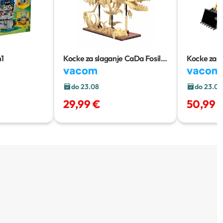
n1
Kocke za slaganje CaDa Fosil
Kocke za s
dinosaura: Triceratops
utovariv
C59013W
do 23.08
do 23.08
29,99 €
50,99 