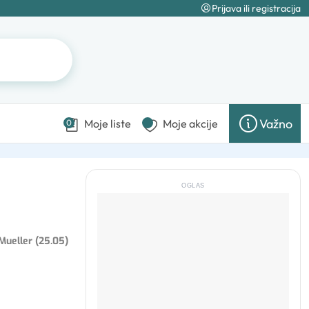
Prijava ili registracija
Važno
Moje liste
Moje akcije
0
OGLAS
Mueller (25.05)