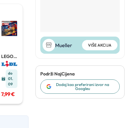
Mueller
VIŠE AKCIJA
LEGO
Marvel
Spider-
Man
Podrži NajCijena
do
Motorc
01.
ycle
72
09
Dodaj kao preferirani izvor na
pcs
Googleu
7,99 €