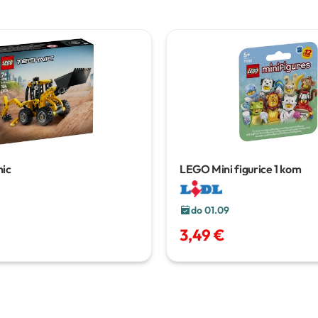
ic
LEGO Mini figurice
1 kom
do 01.09
3,49 €