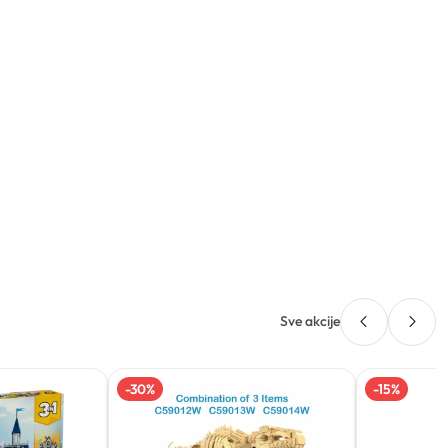
Sve akcije
-
30
%
-
15
%