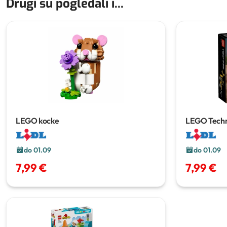
Drugi su pogledali i...
LEGO kocke
LEGO Techn
do 01.09
do 01.09
7,99 €
7,99 €