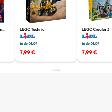
an
LEGO Technic
LEGO Creator 3i
do 01.09
do 01.09
7,99 €
7,99 €
OGLAS