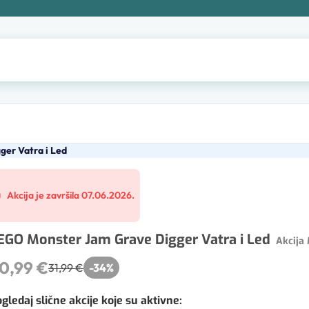
er Vatra i Led
Akcija je završila 07.06.2026.
EGO Monster Jam Grave Digger Vatra i Led
Akcija 
0,99 €
31,99 €
-
34
%
gledaj slične akcije koje su aktivne
: