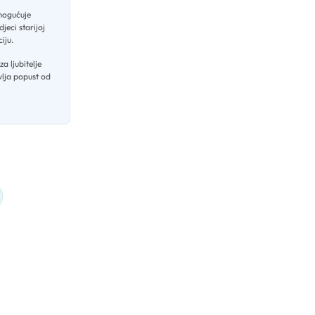
mogućuje
jeci starijoj
ciju
.
a ljubitelje
vlja popust od