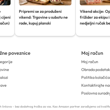
e
Pripremi se za produženi
Vikend akcije: O
 cijeni
vikend: Trgovine u subotu ne
frižider za ekipu i 
račun)
rade, kupuj planski
nedjeljni ručak b
žne poveznice
Moj račun
egorije
Moj račun
ovine
Obrada podata
alozi
Politika kolačića
jave
Kontaktirajte na
Poslovna suradn
 tih linkova – bez dodatnog troška za vas. Kao Amazon partner zarađujemo od kvalific