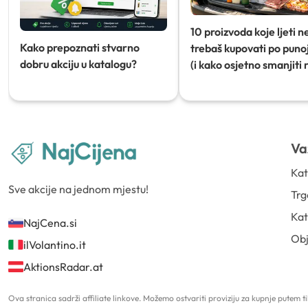
10 proizvoda koje ljeti n
Kako prepoznati stvarno
trebaš kupovati po punoj
dobru akciju u katalogu?
(i kako osjetno smanjiti 
Va
Kat
Sve akcije na jednom mjestu!
Trg
Kat
NajCena.si
Ob
ilVolantino.it
AktionsRadar.at
Ova stranica sadrži affiliate linkove. Možemo ostvariti proviziju za kupnje putem