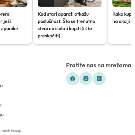
premi
Kad stari aparati otkažu
Kako kupov
riješi
poslušnost: Što se trenutno
na akciji 
ez panike
stvarno isplati kupiti (i što
preskočiti)
Pratite nas na mrežama
ka
s
ja
iranih kupnji.