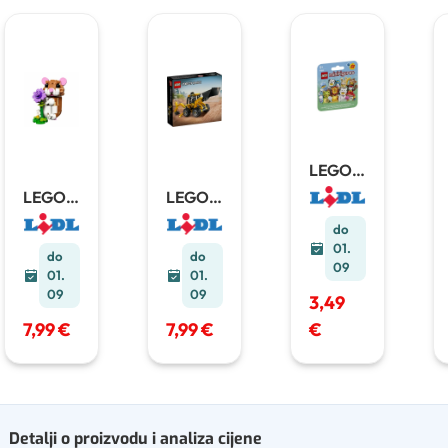
LEGO
Mini
LEGO
LEGO
figurice
kocke
Technic
1 kom
do
01.
do
do
09
01.
01.
09
09
3,49
7,99 €
7,99 €
€
Detalji o proizvodu i analiza cijene