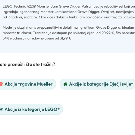
LEGO Technic 42219 Monster Jam Grave Digger Vatra i Led je uzbudljiv set koji o
izgradnju legendarnog Monster Jam kamiona Grave Digger
.
Ovaj set, namijenjen d
od 7 godina, sadrži 263 kockice i dolazi s funkcijom povlačenja unatrag za brzu ak
Model je dizajniran s prepoznatljivim detaljima i grafikom Grave Diggera, idealan z
monster truckova
.
Trenutno je dostupan po sniženoj cijeni od 20,99 €, što predsta
34% u odnosu na redovnu cijenu od 31,99 €.
ste pronašli što ste tražili?
Akcije trgovine Mueller
Akcije iz kategorije Dječji svijet
Akcije iz kategorije LEGO®