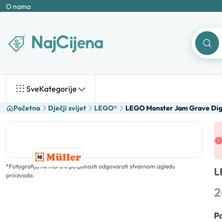
O nama
Sve
Kategorije
Početna
Dječji svijet
LEGO®
LEGO Monster Jam Grave Digg
*
Fotografija ne mora u potpunosti odgovarati stvarnom izgledu
L
proizvoda.
2
Po