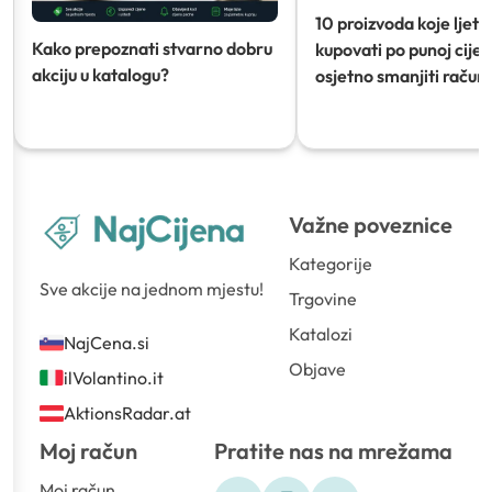
10 proizvoda koje ljeti
Kako prepoznati stvarno dobru
kupovati po punoj cijeni
akciju u katalogu?
osjetno smanjiti račun)
Važne poveznice
Kategorije
Sve akcije na jednom mjestu!
Trgovine
Katalozi
NajCena.si
Objave
ilVolantino.it
AktionsRadar.at
Moj račun
Pratite nas na mrežama
Moj račun