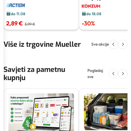
94 PCS
do 18.08
do 11.08
-
30
%
2,89 €
3,99 €
Više iz trgovine Mueller
Sve akcije
Savjeti za pametnu
Pogledaj
kupnju
sve