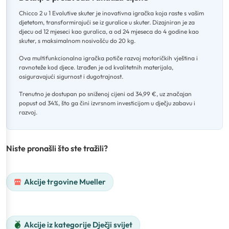
Chicco 2 u 1 Evolutive skuter je inovativna igračka koja raste s vašim
djetetom, transformirajući se iz guralice u skuter
.
Dizajniran je za
djecu od 12 mjeseci kao guralica, a od 24 mjeseca do 4 godine kao
skuter, s maksimalnom nosivošću do 20 kg
.
Ova multifunkcionalna igračka potiče razvoj motoričkih vještina i
ravnoteže kod djece
.
Izrađen je od kvalitetnih materijala,
osiguravajući sigurnost i dugotrajnost
.
Trenutno je dostupan po sniženoj cijeni od 34,99 €, uz značajan
popust od 34%, što ga čini izvrsnom investicijom u dječju zabavu i
razvoj.
Niste pronašli što ste tražili?
Akcije trgovine Mueller
Akcije iz kategorije Dječji svijet