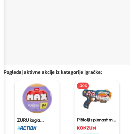
Pogledaj aktivne akcije iz kategorije Igračke
:
-
30
%
Pištolji s pjenastim
ZURU kugla
mecima
iznenađenja s
cvijetom
94 PCS