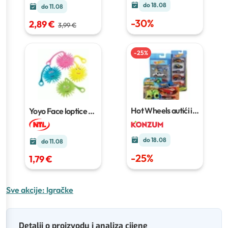
do 18.08
do 11.08
-
30
%
2,89 €
3,99 €
-
25
%
Hot Wheels autići i
Yoyo Face loptice
1
kamioni
kom
do 18.08
do 11.08
-
25
%
1,79 €
Sve akcije:
Igračke
Detalji o proizvodu i analiza cijene