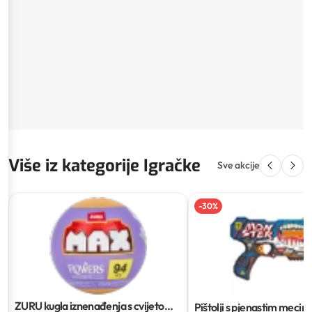
Više iz kategorije Igračke
Sve akcije
-
30
%
ZURU kugla iznenađenja s cvijetom
Pištolji s pjenastim mecim