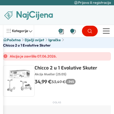
Prijava ili registracija
Kategorije
0
Početna
Dječji svijet
Igračke
Chicco 2 u 1 Evolutive Skuter
Akcija je završila 07.06.2026.
Chicco 2 u 1 Evolutive Skuter
Akcija Mueller (25.05)
34,99 €
53,49 €
-
34
%
OGLAS