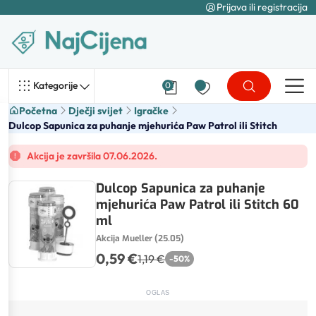
Prijava ili registracija
Kategorije
0
Početna
Dječji svijet
Igračke
Dulcop Sapunica za puhanje mjehurića Paw Patrol ili Stitch
Akcija je završila 07.06.2026.
Dulcop Sapunica za puhanje
mjehurića Paw Patrol ili Stitch 60
ml
Akcija Mueller (25.05)
0,59 €
1,19 €
-
50
%
OGLAS