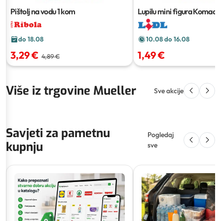
Pištolj na vodu
1 kom
Lupilu mini figura
Komad
do 18.08
10.08 do 16.08
3,29 €
1,49 €
4,89 €
Više iz trgovine Mueller
Sve akcije
Savjeti za pametnu
Pogledaj
kupnju
sve