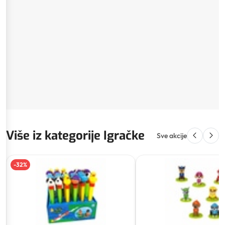
Više iz kategorije Igračke
Sve akcije
-
32
%