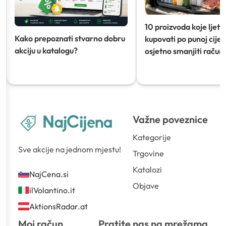
10 proizvoda koje ljeti
Kako prepoznati stvarno dobru
kupovati po punoj cijeni
akciju u katalogu?
osjetno smanjiti račun)
Važne poveznice
Kategorije
Sve akcije na jednom mjestu!
Trgovine
Katalozi
NajCena.si
Objave
ilVolantino.it
AktionsRadar.at
Moj račun
Pratite nas na mrežama