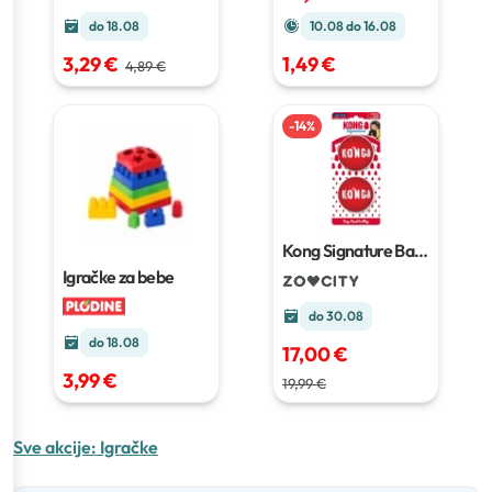
do 18.08
10.08 do 16.08
3,29 €
1,49 €
4,89 €
-
14
%
Kong Signature Balls
L
L, 2 kom
Igračke za bebe
do 30.08
do 18.08
17,00 €
3,99 €
19,99 €
Sve akcije:
Igračke