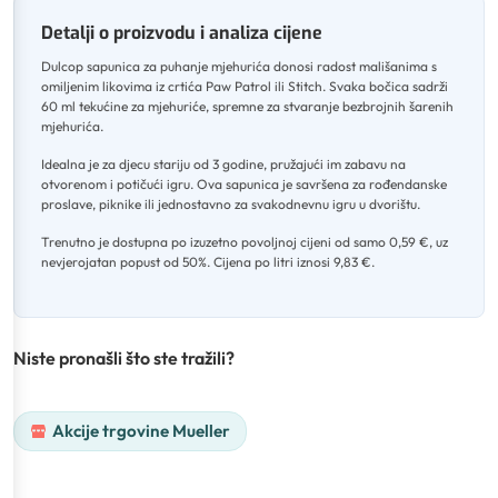
Detalji o proizvodu i analiza cijene
Dulcop sapunica za puhanje mjehurića donosi radost mališanima s
omiljenim likovima iz crtića Paw Patrol ili Stitch
.
Svaka bočica sadrži
60 ml tekućine za mjehuriće, spremne za stvaranje bezbrojnih šarenih
mjehurića
.
Idealna je za djecu stariju od 3 godine, pružajući im zabavu na
otvorenom i potičući igru
.
Ova sapunica je savršena za rođendanske
proslave, piknike ili jednostavno za svakodnevnu igru u dvorištu
.
Trenutno je dostupna po izuzetno povoljnoj cijeni od samo 0,59 €, uz
nevjerojatan popust od 50%
.
Cijena po litri iznosi 9,83 €.
Niste pronašli što ste tražili?
Akcije trgovine Mueller