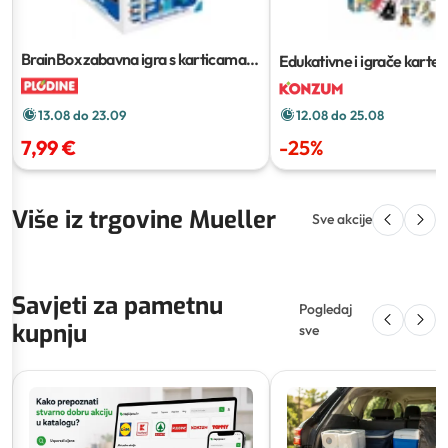
BrainBox zabavna igra s karticama
Edukativne i igrače karte
za učenje
13.08 do 23.09
12.08 do 25.08
7,99 €
-
25
%
Više iz trgovine Mueller
Sve akcije
Savjeti za pametnu
Pogledaj
kupnju
sve