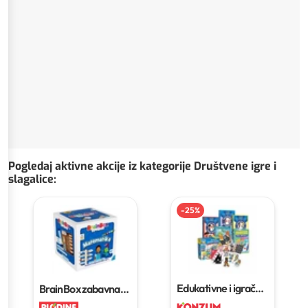
Pogledaj aktivne akcije iz kategorije Društvene igre i
slagalice
:
-
25
%
Edukativne i igrače
BrainBox zabavna
karte
igra s karticama za