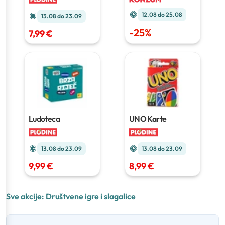
učenje
12.08 do 25.08
13.08 do 23.09
-
25
%
7,99 €
Ludoteca
UNO Karte
13.08 do 23.09
13.08 do 23.09
9,99 €
8,99 €
Sve akcije:
Društvene igre i slagalice