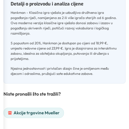
Detalji o proizvodu i analiza cijene
Hankman - Klasična igra vješala je uzbudljiva društvena igra
pogađanja riječi, namijenjena za 2 ili više igrača starijih od 6 godina
.
Ova moderna verzija klasične igre vješala donosi zabavu i izazov u
pogađanju skrivenih riječi, potičući razvoj vokabulara i logičkog
razmišljanja
.
S popustom od 20%, Hankman je dostupan po cijeni od 18,99 €,
umjesto redovne cijene od 23,99 €
.
Igra je dizajnirana za interaktivnu
zabavu, idealna za obiteljska okupljanja, putovanja ili druženja s
prijateljima
.
Njezina jednostavnost i privlačan dizajn čine je omiljenom među
djecom i odraslima, pružajući sate edukativne zabave.
Niste pronašli što ste tražili?
Akcije trgovine Mueller