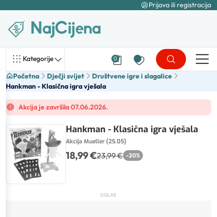
Prijava ili registracija
Kategorije
0
Početna
Dječji svijet
Društvene igre i slagalice
Hankman - Klasična igra vješala
Akcija je završila 07.06.2026.
Hankman - Klasična igra vješala
Akcija Mueller (25.05)
18,99 €
23,99 €
-
20
%
OGLAS