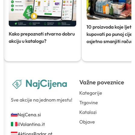
10 proizvoda koje ljeti
Kako prepoznati stvarno dobru
kupovati po punoj cijeni
akciju u katalogu?
osjetno smanjiti račun)
Važne poveznice
Kategorije
Sve akcije na jednom mjestu!
Trgovine
Katalozi
NajCena.si
Objave
ilVolantino.it
AktionsRadar.at