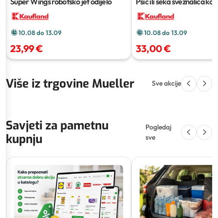
Super Wings robotsko jet odijelo
Psić ili seka sveznalica
ko
10.08 do 13.09
10.08 do 13.09
23,99 €
33,00 €
Više iz trgovine Mueller
Sve akcije
Savjeti za pametnu
Pogledaj
kupnju
sve