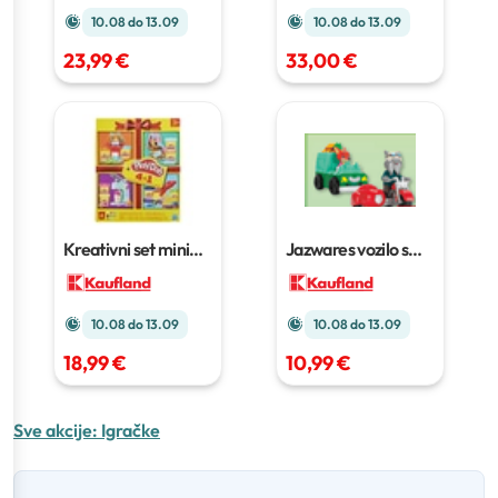
10.08 do 13.09
10.08 do 13.09
23,99 €
33,00 €
Kreativni set mini
Jazwares vozilo s
classic
pakiranje
figuricom
10.08 do 13.09
10.08 do 13.09
18,99 €
10,99 €
Sve akcije:
Igračke