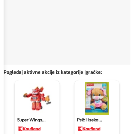
Pogledaj aktivne akcije iz kategorije Igračke
:
Super Wings
Psić ili seka
robotsko jet odijelo
sveznalica
komad