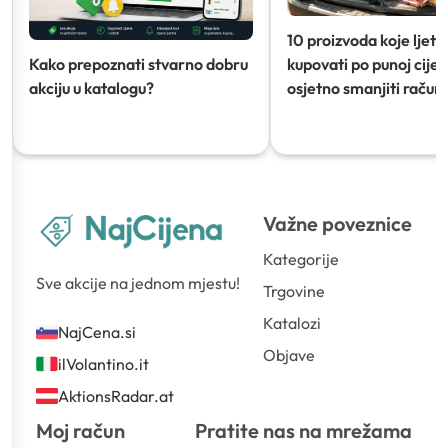
10 proizvoda koje ljeti
Kako prepoznati stvarno dobru
kupovati po punoj cijeni
akciju u katalogu?
osjetno smanjiti račun)
Važne poveznice
Kategorije
Sve akcije na jednom mjestu!
Trgovine
Katalozi
NajCena.si
Objave
ilVolantino.it
AktionsRadar.at
Moj račun
Pratite nas na mrežama