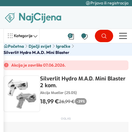
Prijava ili registracija
Kategorije
0
Početna
Dječji svijet
Igračke
Silverlit Hydro M.A.D. Mini Blaster
Akcija je završila 07.06.2026.
Silverlit Hydro M.A.D. Mini Blaster
2 kom.
Akcija Mueller (25.05)
18,99 €
26,99 €
-
29
%
OGLAS