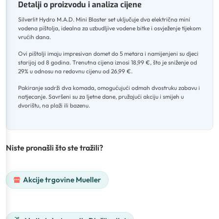
Detalji o proizvodu i analiza cijene
Silverlit Hydro M.A.D
.
Mini Blaster set uključuje dva električna mini
vodena pištolja, idealna za uzbudljive vodene bitke i osvježenje tijekom
vrućih dana
.
Ovi pištolji imaju impresivan domet do 5 metara i namijenjeni su djeci
starijoj od 8 godina
.
Trenutna cijena iznosi 18,99 €, što je sniženje od
29% u odnosu na redovnu cijenu od 26,99 €
.
Pakiranje sadrži dva komada, omogućujući odmah dvostruku zabavu i
natjecanje
.
Savršeni su za ljetne dane, pružajući akciju i smijeh u
dvorištu, na plaži ili bazenu.
Niste pronašli što ste tražili?
Akcije trgovine Mueller