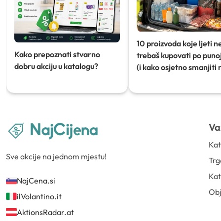
10 proizvoda koje ljeti n
Kako prepoznati stvarno
trebaš kupovati po punoj
dobru akciju u katalogu?
(i kako osjetno smanjiti 
Va
Kat
Sve akcije na jednom mjestu!
Trg
Kat
NajCena.si
Ob
ilVolantino.it
AktionsRadar.at