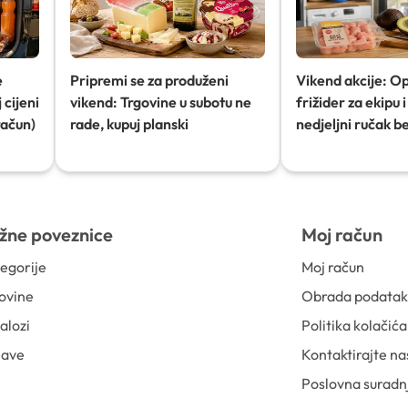
e
Pripremi se za produženi
Vikend akcije: O
 cijeni
vikend: Trgovine u subotu ne
frižider za ekipu i 
račun)
rade, kupuj planski
nedjeljni ručak b
žne poveznice
Moj račun
egorije
Moj račun
ovine
Obrada podata
alozi
Politika kolačića
jave
Kontaktirajte na
Poslovna suradn