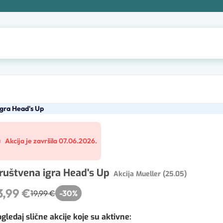
gra Head's Up
Akcija je završila 07.06.2026.
ruštvena igra Head's Up
Akcija Mueller (25.05)
3,99 €
19,99 €
-
30
%
gledaj slične akcije koje su aktivne
: