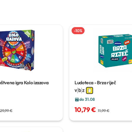
-
10
%
štvena igra Kolo izazova
Ludoteca - Brza riječ
do 31.08
10,79 €
29,99 €
11,99 €