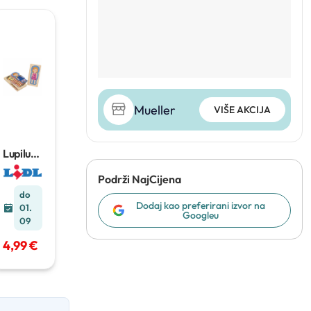
Mueller
VIŠE AKCIJA
Lupilu
dječja
drvena
Podrži NajCijena
slagalic
do
a
Dodaj kao preferirani izvor na
01.
Googleu
09
4,99 €