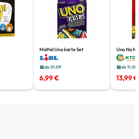
Mattel Uno karte
Set
Uno No Me
do 01.09
do 11.08
6,99 €
13,99 €