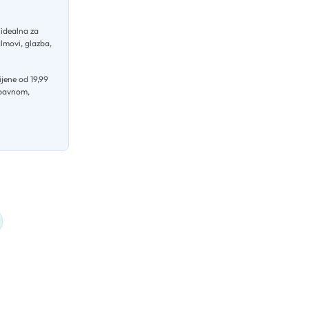
 idealna za
ilmovi, glazba,
jene od 19,99
abavnom,