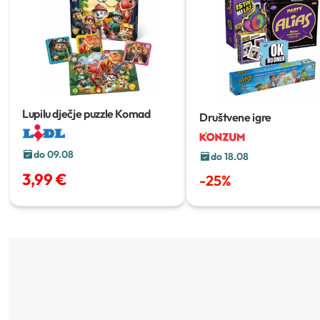
Lupilu dječje puzzle
Komad
Društvene igre
do 09.08
do 18.08
3,99 €
-
25
%