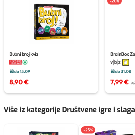
-
20
%
Bubni broj kviz
BrainBox Z
do 15.09
do 31.08
8,90 €
7,99 €
9,
Više iz kategorije Društvene igre i slaga
-
25
%