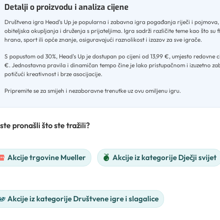
Detalji o proizvodu i analiza cijene
Društvena igra Head's Up je popularna i zabavna igra pogađanja riječi i pojmova,
obiteljska okupljanja i druženja s prijateljima
.
Igra sadrži različite teme kao što su f
hrana, sport ili opće znanje, osiguravajući raznolikost i izazov za sve igrače
.
S popustom od 30%, Head's Up je dostupan po cijeni od 13,99 €, umjesto redovne ci
€
.
Jednostavna pravila i dinamičan tempo čine je lako pristupačnom i izuzetno z
potičući kreativnost i brze asocijacije
.
Pripremite se za smijeh i nezaboravne trenutke uz ovu omiljenu igru.
ste pronašli što ste tražili?
Akcije trgovine Mueller
Akcije iz kategorije Dječji svijet
Akcije iz kategorije Društvene igre i slagalice