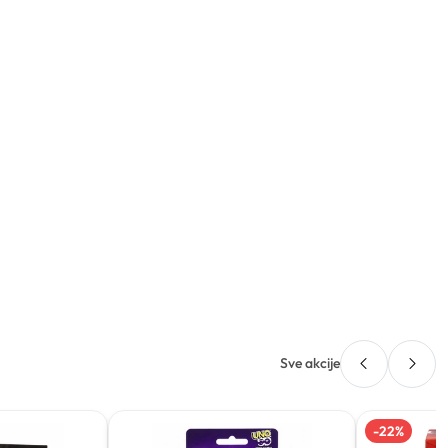
Sve akcije
-
22
%