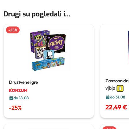
Drugi su pogledali i...
-
25
%
Zanzoon dru
Društvene igre
do 31.08
do 18.08
22,49 €
-
25
%