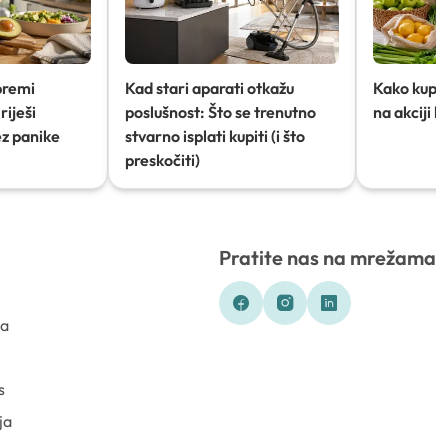
premi
Kad stari aparati otkažu
Kako kupov
riješi
poslušnost: Što se trenutno
na akciji 
ez panike
stvarno isplati kupiti (i što
preskočiti)
Pratite nas na mrežama
ka
s
ja