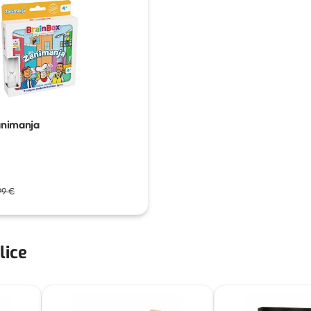
animanja
99 €
lice