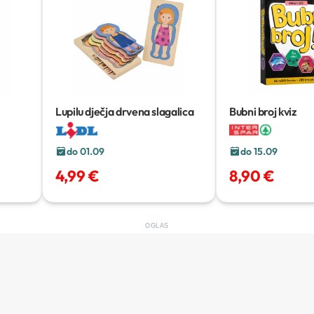
Lupilu dječja drvena slagalica
Bubni broj kviz
do 01.09
do 15.09
4,99 €
8,90 €
OGLAS