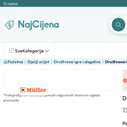
O nama
Sve
Kategorije
Početna
Dječji svijet
Društvene igre i slagalice
Društvena i
*
Fotografija ne mora u potpunosti odgovarati stvarnom izgledu
D
proizvoda.
1
Po