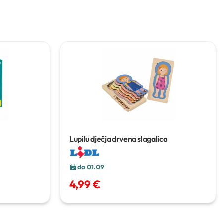
Lupilu dječja drvena slagalica
do 01.09
4,99 €