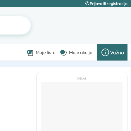
Prijava ili registracija
Važno
Moje liste
Moje akcije
0
OGLAS