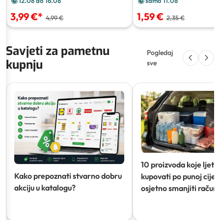
12.08 do 16.08
samo 11.08
3,99 €
*
1,59 €
4,99 €
2,35 €
Savjeti za pametnu
Pogledaj
kupnju
sve
10 proizvoda koje ljeti
Kako prepoznati stvarno dobru
kupovati po punoj cijeni
akciju u katalogu?
osjetno smanjiti račun)