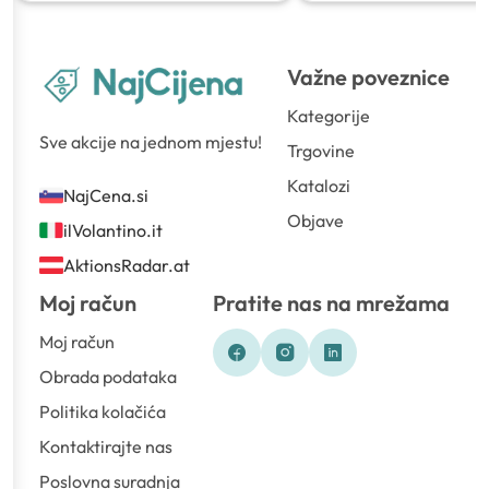
Važne poveznice
Kategorije
Sve akcije na jednom mjestu!
Trgovine
Katalozi
NajCena.si
Objave
ilVolantino.it
AktionsRadar.at
Moj račun
Pratite nas na mrežama
Moj račun
Obrada podataka
Politika kolačića
Kontaktirajte nas
Poslovna suradnja