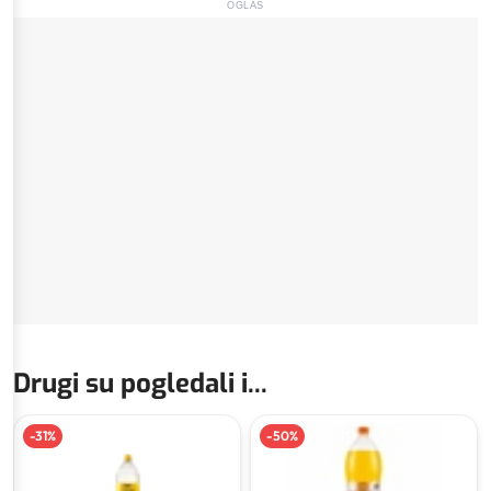
OGLAS
Drugi su pogledali i...
-
31
%
-
50
%