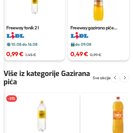
Freeway tonik
2 l
Freeway gazirano piće
naranča
2 l
10.08 do 16.08
do 09.08
0,99 €
0,49 €
1,45 €
0,99 €
Više iz kategorije Gazirana
Sve akcije
pića
-
31
%