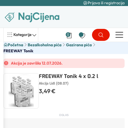
Prijava ili registracija
Kategorije
0
Početna
Bezalkoholna pića
Gazirana pića
FREEWAY Tonik
Akcija je završila 12.07.2026.
FREEWAY Tonik 4 x 0.2 l
Akcija Lidl (08.07)
3,49 €
OGLAS