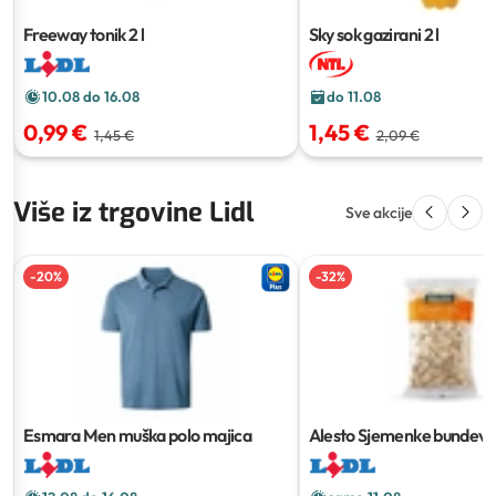
Freeway tonik
2 l
Sky sok gazirani
2 l
10.08 do 16.08
do 11.08
0,99 €
1,45 €
1,45 €
2,09 €
Više iz trgovine Lidl
Sve akcije
-
20
%
-
32
%
Esmara Men muška polo majica
Alesto Sjemenke bundeve