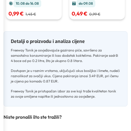
10.08 do 16.08
do 09.08
0,99 €
0,49 €
1,45 €
0,99 €
Detalji o proizvodu i analiza cijene
Freeway Tonik je osvježavajuće gazirano piće, savršeno za
samostalno konzumiranje ili kao dodatak koktelima
.
Pakiranje sadrži
4 boce od po 0.2 litre, što je ukupno 0.8 litara
.
Dostupan je u raznim vrstama, uključujući okus bosiljka i limete, nudeći
raznolikost za svačiji ukus
.
Cijena pakiranja iznosi 3.49 EUR, pri čemu
je cijena po komadu 0.87 EUR
.
Freeway Tonik je pristupačan izbor za sve koji traže kvalitetan tonik
za svoje omiljene napitke ili jednostavno za osvježenje.
Niste pronašli što ste tražili?