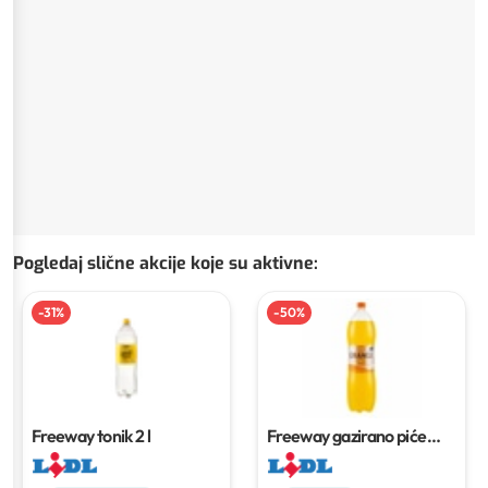
Pogledaj slične akcije koje su aktivne
:
-
31
%
-
50
%
Freeway tonik
2 l
Freeway gazirano piće
naranča
2 l