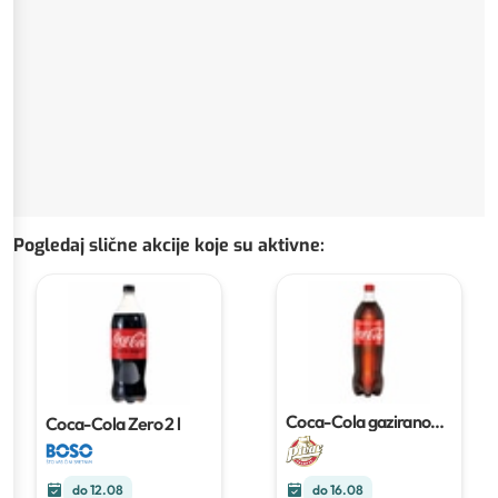
Pogledaj slične akcije koje su aktivne
:
Coca-Cola gazirano
Coca-Cola Zero
2 l
piće
2 l
do 12.08
do 16.08