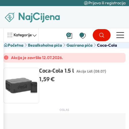
Prijava ili registracija
Kategorije
0
Početna
Bezalkoholna pića
Gazirana pića
Coca-Cola
Akcija je završila 12.07.2026.
Coca-Cola 1.5 l
Akcija Lidl (08.07)
1,59 €
OGLAS