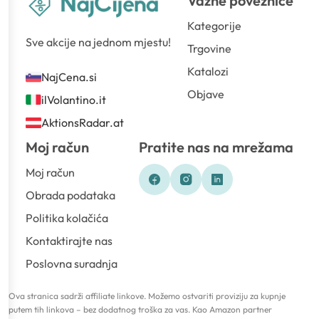
Važne poveznice
Kategorije
Sve akcije na jednom mjestu!
Trgovine
Katalozi
NajCena.si
Objave
ilVolantino.it
AktionsRadar.at
Moj račun
Pratite nas na mrežama
Moj račun
Obrada podataka
Politika kolačića
Kontaktirajte nas
Poslovna suradnja
Ova stranica sadrži affiliate linkove. Možemo ostvariti proviziju za kupnje
putem tih linkova – bez dodatnog troška za vas. Kao Amazon partner