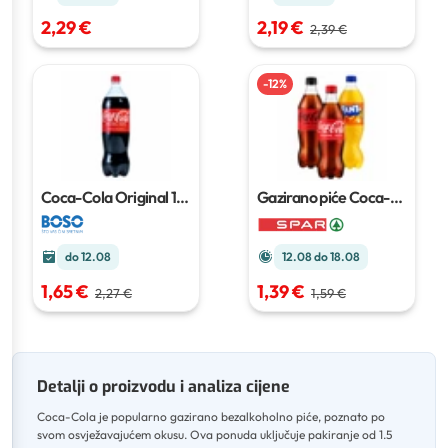
2,29 €
2,19 €
2,39 €
-
12
%
Coca-Cola Original
1,5
Gazirano piće Coca-
l
Cola, Fanta ili Sprite
1 L
do 12.08
12.08 do 18.08
1,65 €
1,39 €
2,27 €
1,59 €
Detalji o proizvodu i analiza cijene
Coca-Cola je popularno gazirano bezalkoholno piće, poznato po
svom osvježavajućem okusu
.
Ova ponuda uključuje pakiranje od 1.5