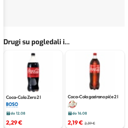
Drugi su pogledali i...
Coca-Cola gazirano piće
2 l
Coca-Cola Zero
2 l
do 12.08
do 16.08
2,29 €
2,19 €
2,39 €