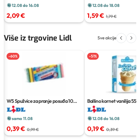
12.08 do 16.08
12.08 do 18.08
2,09 €
1,59 €
1,79 €
Više iz trgovine Lidl
Sve akcije
-
60
%
-
51
%
W5 Spužvice za pranje posuđa
10
Ballino kornet vanilija
55 g
kom
samo 11.08
12.08 do 16.08
0,39 €
0,19 €
0,99 €
0,39 €