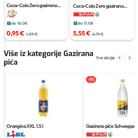
Coca-Cola Zero gazirano
Coca-Cola Zero gazirano
piće
0.33 l
piće
12 x 150 ml
do 16.08
do 11.08
0,95 €
5,55 €
1,09 €
6,79 €
Više iz kategorije Gazirana
Sve akcije
pića
-
11
%
Orangina XXL
1.5 l
Gazirano piće Schweppes