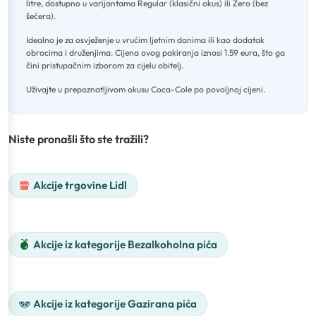
litre, dostupno u varijantama Regular (klasični okus) ili Zero (bez
šećera)
.
Idealno je za osvježenje u vrućim ljetnim danima ili kao dodatak
obrocima i druženjima
.
Cijena ovog pakiranja iznosi 1.59 eura, što ga
čini pristupačnim izborom za cijelu obitelj
.
Uživajte u prepoznatljivom okusu Coca-Cole po povoljnoj cijeni.
Niste pronašli što ste tražili?
Akcije trgovine Lidl
Akcije iz kategorije Bezalkoholna pića
Akcije iz kategorije Gazirana pića