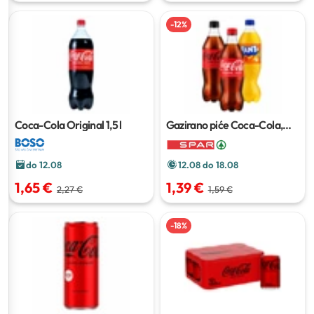
-
12
%
Coca-Cola Original
1,5 l
Gazirano piće Coca-Cola,
Fanta ili Sprite
1 L
do 12.08
12.08 do 18.08
1,65 €
1,39 €
2,27 €
1,59 €
-
18
%