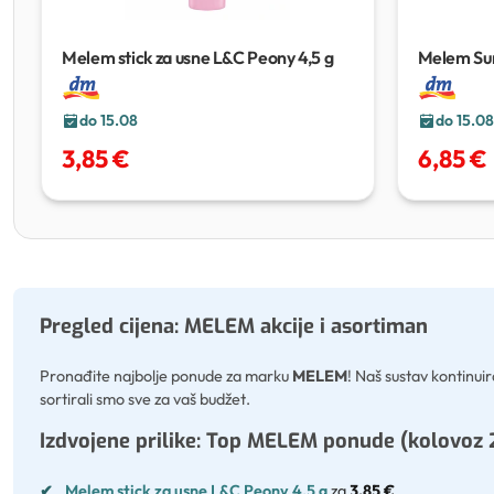
Melem stick za usne L&C Peony
4,5 g
Melem Su
do 15.08
do 15.08
3,85 €
6,85 €
Pregled cijena: MELEM akcije i asortiman
Pronađite najbolje ponude za marku
MELEM
! Naš sustav kontinuira
sortirali smo sve za vaš budžet.
Izdvojene prilike: Top MELEM ponude (kolovoz 
✔
Melem stick za usne L&C Peony 4,5 g
za
3,85 €