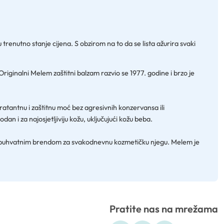
renutno stanje cijena. S obzirom na to da se lista ažurira svaki
 Originalni Melem zaštitni balzam razvio se 1977. godine i brzo je
.
dratantnu i zaštitnu moć bez agresivnih konzervansa ili
dan i za najosjetljiviju kožu, uključujući kožu beba.
 sveobuhvatnim brendom za svakodnevnu kozmetičku njegu. Melem je
Pratite nas na mrežama