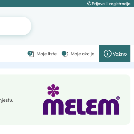
Prijava ili registracija
Važno
Moje liste
Moje akcije
0
mjestu.