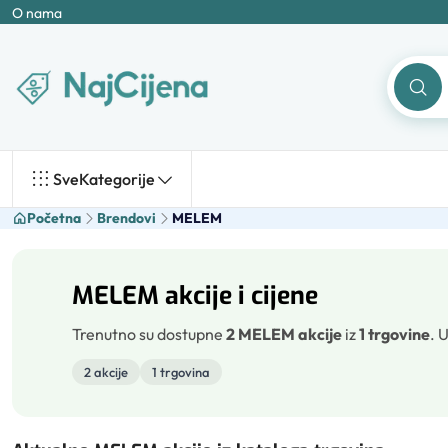
O nama
Sve
Kategorije
Početna
Brendovi
MELEM
MELEM akcije i cijene
Trenutno su dostupne
2 MELEM akcije
iz
1 trgovine
.
U
2 akcije
1 trgovina