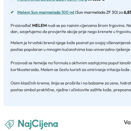
✔
Melem Sun marmelada 100 ml
(Sun marmelada ZF 30)
za
6,8
Proizvođač
MELEM
nudi se po raznim cijenama širom trgovina. Ne 
dan, savjetujemo da provjerite akcije prije nego krenete u trgovinu
Melem je hrvatski brend njege kože poznat po svojoj višenamjenskoj kr
postao popularan u mnogim kućanstvima kao univerzalno rješenje za 
Proizvodi se temelje na formula s aktivnim sastojcima poput lanolina
kortikosteroida. Melem se često koristi za umirivanje iritacija kože z
Osim klasičnih krema, linija se proširila i na balzame za usne, h
postao simbol praktične, nježne i učinkovite zaštite kože, prepoznat
Va