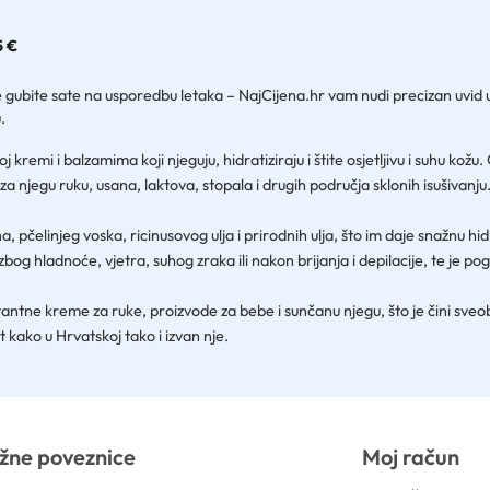
5 €
gubite sate na usporedbu letaka – NajCijena.hr vam nudi precizan uvid u t
.
emi i balzamima koji njeguju, hidratiziraju i štite osjetljivu i suhu kožu.
njegu ruku, usana, laktova, stopala i drugih područja sklonih isušivanju
, pčelinjeg voska, ricinusovog ulja i prirodnih ulja, što im daje snažnu hi
bog hladnoće, vjetra, suhog zraka ili nakon brijanja i depilacije, te je pogo
idratantne kreme za ruke, proizvode za bebe i sunčanu njegu, što je čini
 kako u Hrvatskoj tako i izvan nje.
žne poveznice
Moj račun