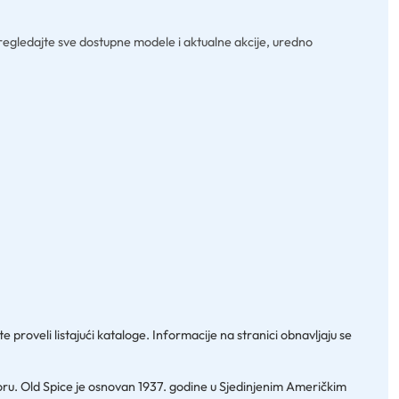
regledajte sve dostupne modele i aktualne akcije, uredno
 proveli listajući kataloge. Informacije na stranici obnavljaju se
ru. Old Spice je osnovan 1937. godine u Sjedinjenim Američkim