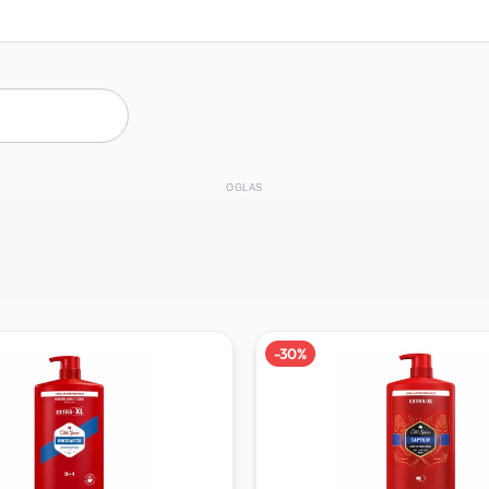
OGLAS
-
30
%