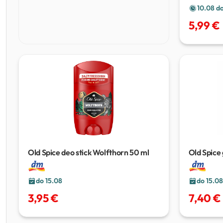
10.08 do
5,99 €
Old Spice deo stick Wolfthorn
50 ml
Old Spice 
do 15.08
do 15.08
3,95 €
7,40 €