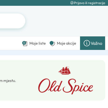
Prijava ili registracija
Važno
Moje liste
Moje akcije
0
om mjestu.