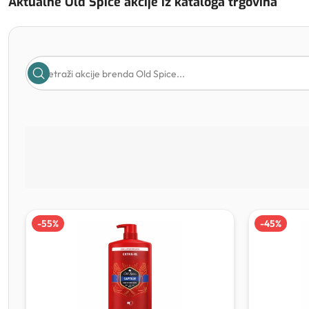
Aktualne Old Spice akcije iz kataloga trgovina
-
55
%
-
45
%