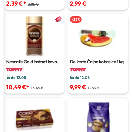
2,39 €
*
2,99 €
2,85 €
-
23
%
Nescafe Gold Instant kava
Delicato Čajna kobasica
1 kg
190 g
do 12.08
do 12.08
10,49 €
*
9,99 €
13,49 €
12,99 €