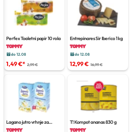
Perfex Toaletni papir
10 rola
Entrepinares Sir Iberico
1 kg
do 12.08
do 12.08
1,49 €
*
12,99 €
2,99 €
16,99 €
Lagano jutro vrhnje za
T! Kompot ananas
830 g
kuhanje
500 g