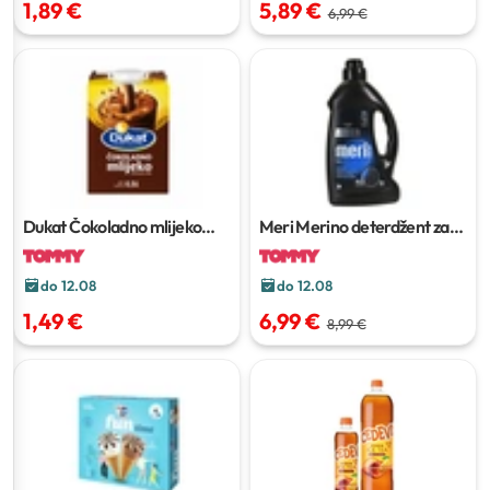
1,89 €
5,89 €
6,99 €
Dukat Čokoladno mlijeko
Meri Merino deterdžent za
500 ml
pranje rublje
4,5 L
do 12.08
do 12.08
1,49 €
6,99 €
8,99 €