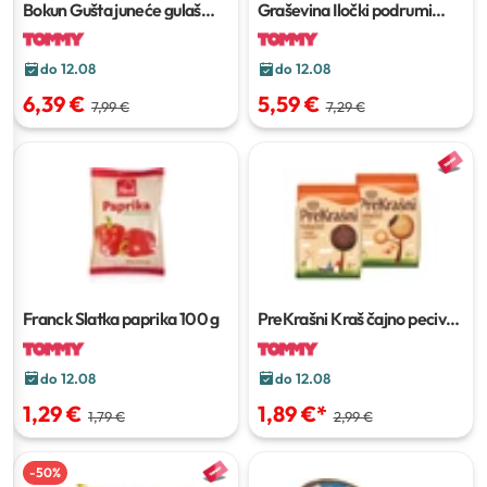
Bokun Gušta juneće gulaš
Graševina Iločki podrumi
kocke
500 g
vino bijelo
1 L
do 12.08
do 12.08
6,39 €
5,59 €
7,99 €
7,29 €
Franck Slatka paprika
100 g
PreKrašni Kraš čajno pecivo
220 g
do 12.08
do 12.08
1,29 €
1,89 €
*
1,79 €
2,99 €
-
50
%