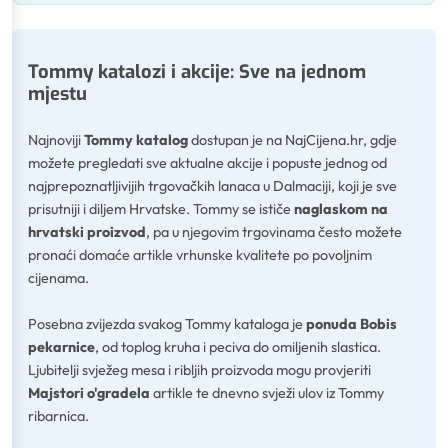
Tommy katalozi i akcije: Sve na jednom
mjestu
Najnoviji
Tommy katalog
dostupan je na NajCijena.hr, gdje
možete pregledati sve aktualne akcije i popuste jednog od
najprepoznatljivijih trgovačkih lanaca u Dalmaciji, koji je sve
prisutniji i diljem Hrvatske. Tommy se ističe
naglaskom na
hrvatski proizvod
, pa u njegovim trgovinama često možete
pronaći domaće artikle vrhunske kvalitete po povoljnim
cijenama.
Posebna zvijezda svakog Tommy kataloga je
ponuda Bobis
pekarnice
, od toplog kruha i peciva do omiljenih slastica.
Ljubitelji svježeg mesa i ribljih proizvoda mogu provjeriti
Majstori o'gradela
artikle te dnevno svježi ulov iz Tommy
ribarnica.