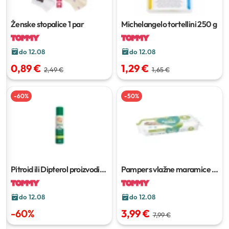
Ženske stopalice
1 par
Michelangelo tortellini
250 g
do 12.08
do 12.08
0,89 €
1,29 €
2,49 €
1,65 €
-
60
%
-
50
%
Pitroid ili Dipterol proizvodi
Pampers vlažne maramice
4
protiv insekata
x 52 kom
do 12.08
do 12.08
-
60
%
3,99 €
7,99 €