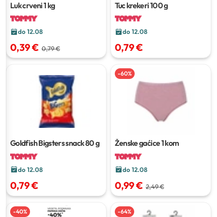
Luk crveni
1 kg
Tuc krekeri
100 g
do 12.08
do 12.08
0,39 €
0,79 €
0,79 €
-
60
%
Goldfish Bigsters snack
80 g
Ženske gaćice
1 kom
do 12.08
do 12.08
0,79 €
0,99 €
2,49 €
-
40
%
-
64
%