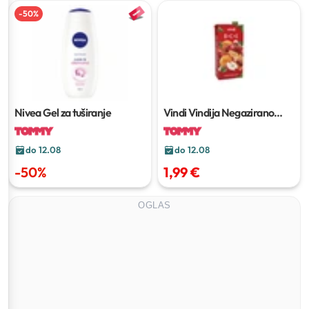
-
50
%
Nivea Gel za tuširanje
Vindi Vindija Negazirano
piće
2 L
do 12.08
do 12.08
-
50
%
1,99 €
OGLAS