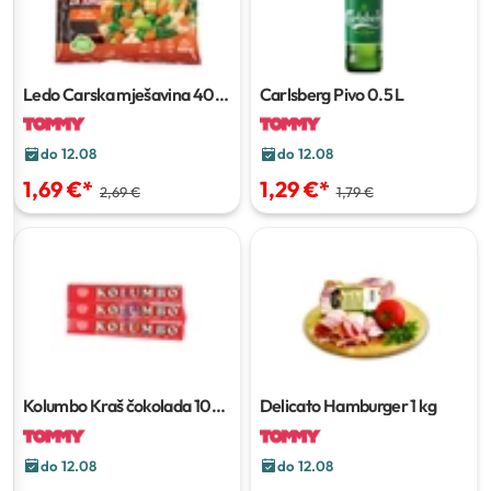
Ledo Carska mješavina
400
Carlsberg Pivo
0.5 L
g
do 12.08
do 12.08
1,69 €
*
1,29 €
*
2,69 €
1,79 €
Kolumbo Kraš čokolada
100
Delicato Hamburger
1 kg
g
do 12.08
do 12.08