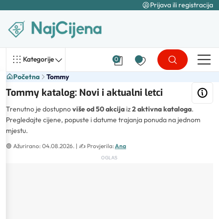
Prijava ili registracija
Kategorije
0
Početna
Tommy
Tommy katalog: Novi i aktualni letci
Trenutno je dostupno
više od 50 akcija
iz
2 aktivna kataloga
.
Pregledajte cijene, popuste i datume trajanja ponuda na jednom
mjestu.
🟢
Ažurirano: 04.08.2026.
| ✍️
Provjerila:
Ana
OGLAS