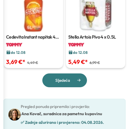
Cedevita Instant napitak
455
Stella Artois Pivo
4 x 0.5L
g
do 12.08
do 12.08
3,69 €
*
5,49 €
*
4,49 €
6,99 €
Sljedeća
Pregled ponuda pripremila i provjerila
:
Ana Kovač, suradnica za pametnu kupovinu
✅
Zadnje ažurirano i provjereno:
04.08.2026.