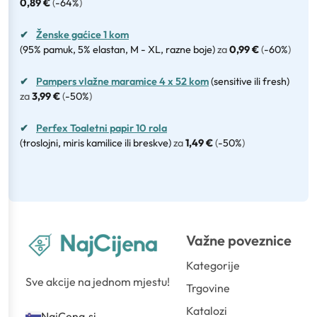
0,89 €
(
-64%
)
✔
Ženske gaćice 1 kom
(95% pamuk, 5% elastan, M - XL, razne boje)
za
0,99 €
(
-60%
)
✔
Pampers vlažne maramice 4 x 52 kom
(sensitive ili fresh)
za
3,99 €
(
-50%
)
✔
Perfex Toaletni papir 10 rola
(troslojni, miris kamilice ili breskve)
za
1,49 €
(
-50%
)
Važne poveznice
Kategorije
Sve akcije na jednom mjestu!
Trgovine
Katalozi
NajCena.si