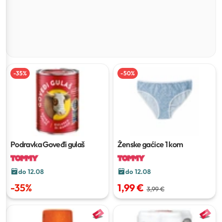
-
35
%
-
50
%
Podravka Goveđi gulaš
Ženske gaćice
1 kom
do 12.08
do 12.08
-
35
%
1,99 €
3,99 €