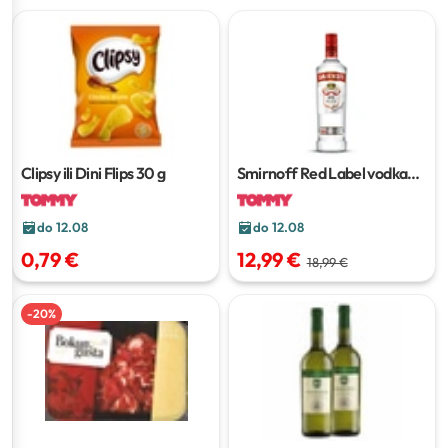
Clipsy ili Dini Flips
30 g
Smirnoff Red Label vodka
0,7 L
do 12.08
do 12.08
0,79 €
12,99 €
18,99 €
-
20
%