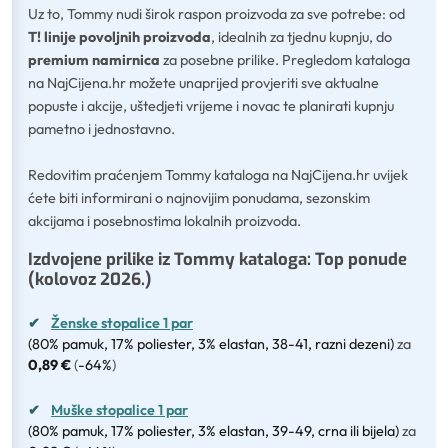
Uz to, Tommy nudi širok raspon proizvoda za sve potrebe: od
T! linije povoljnih proizvoda
, idealnih za tjednu kupnju, do
premium namirnica
za posebne prilike. Pregledom kataloga
na NajCijena.hr možete unaprijed provjeriti sve aktualne
popuste i akcije, uštedjeti vrijeme i novac te planirati kupnju
pametno i jednostavno.
Redovitim praćenjem Tommy kataloga na NajCijena.hr uvijek
ćete biti informirani o najnovijim ponudama, sezonskim
akcijama i posebnostima lokalnih proizvoda.
Izdvojene prilike iz Tommy kataloga: Top ponude
(kolovoz 2026.)
✔
Ženske stopalice 1 par
(80% pamuk, 17% poliester, 3% elastan, 38-41, razni dezeni)
za
0,89 €
(
-64%
)
✔
Muške stopalice 1 par
(80% pamuk, 17% poliester, 3% elastan, 39-49, crna ili bijela)
za