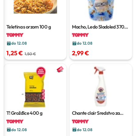
Teletina s orzom
100 g
Macho, Ledo Sladoled
370
ml
do 12.08
do 12.08
1,25 €
2,99 €
1,50 €
T! Grožđice
400 g
Chante clair Sredstvo za
čišćenje
600 ml ili 625 ml
do 12.08
do 12.08