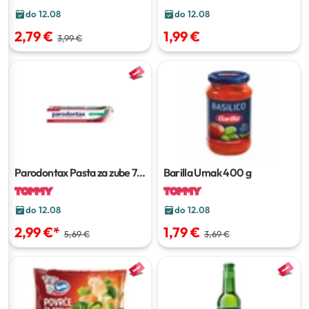
do 12.08
do 12.08
2,79 €
1,99 €
3,99 €
Parodontax Pasta za zube
75
Barilla Umak
400 g
ml
do 12.08
do 12.08
2,99 €
*
1,79 €
5,69 €
3,69 €