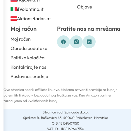
Objave
ilVolantino.it
AktionsRadar.at
Moj račun
Pratite nas na mrežama
Moj račun
Obrada podataka
Politika kolačića
Kontaktirajte nas
Poslovna suradnja
Ova stranica sadrži affiliate linkove. Možemo ostvariti proviziju za kupnje
putem tih linkova – bez dodatnog troška za vas. Kao Amazon partner
zarađujemo od kvalificiranih kupnji.
Stranicu vodi Spincode d.o.o.
Sjedište: R. Boškovića 43, 40000 Pribislavec, Hrvatska
OIB: 18169607150
VAT ID: HR18169607150