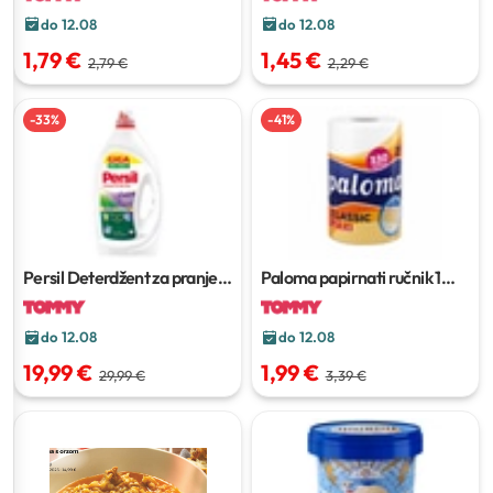
do 12.08
do 12.08
1,79 €
1,45 €
2,79 €
2,29 €
-
33
%
-
41
%
Persil Deterdžent za pranje
Paloma papirnati ručnik
1
rublja
6.05 kg ili 4.95 L
rola
do 12.08
do 12.08
19,99 €
1,99 €
29,99 €
3,39 €