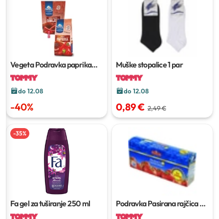
Vegeta Podravka paprika
Muške stopalice
1 par
začin
do 12.08
do 12.08
-
40
%
0,89 €
2,49 €
-
35
%
Fa gel za tuširanje
250 ml
Podravka Pasirana rajčica
3 x
200 g