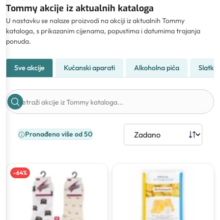
Tommy akcije iz aktualnih kataloga
U nastavku se nalaze proizvodi na akciji iz aktualnih Tommy
kataloga, s prikazanim cijenama, popustima i datumima trajanja
ponuda.
Sve akcije
Kućanski aparati
Alkoholna pića
Slatkiši
Pronađeno više od 50
-
64
%