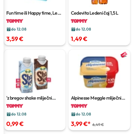
Fun time ili Happy time, Ledo
Cedevita Ledeni čaj
1,5 L
Sladoled
6 x 110 ml ili 6 x 120
ml
do 12.08
do 12.08
3,59 €
1,49 €
'z bregov shake mliječni
Alpinesse Meggle mliječni
napitak
235 ml
namaz
400 g
do 12.08
do 12.08
0,99 €
3,99 €
*
6,49 €