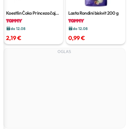
Koestlin Čoko Princeza čajno
Lasta Rondini biskvit
200 g
pecivo
230 g
do 12.08
do 12.08
2,19 €
0,99 €
OGLAS