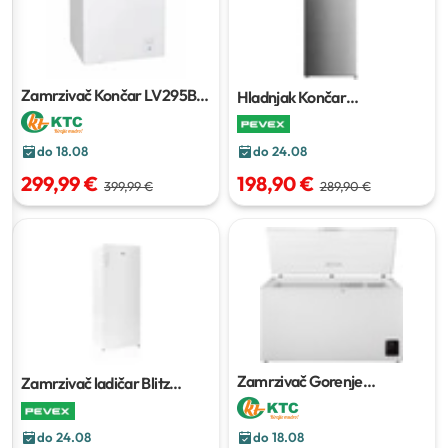
Zamrzivač Končar LV295BM
Hladnjak Končar
290 l
HL55204IM
do 24.08
do 18.08
198,90 €
299,99 €
289,90 €
399,99 €
Zamrzivač Gorenje
Zamrzivač ladičar Blitz
FHC42EAW
420 l
PVZV-181
do 24.08
do 18.08