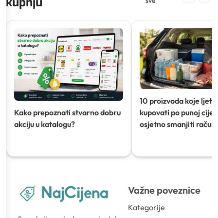
kupnju
sve
10 proizvoda koje ljeti
Kako prepoznati stvarno dobru
kupovati po punoj cijeni
akciju u katalogu?
osjetno smanjiti račun)
Važne poveznice
Kategorije