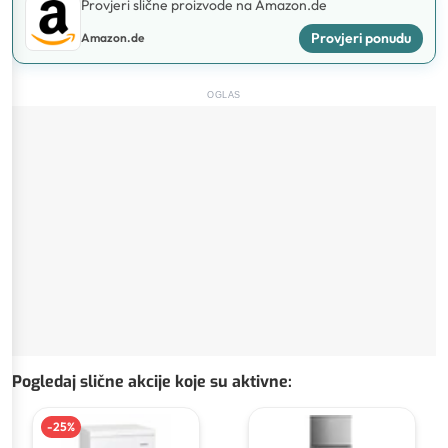
Provjeri slične proizvode na Amazon.de
Provjeri ponudu
Amazon.de
OGLAS
Pogledaj slične akcije koje su aktivne
:
-
25
%