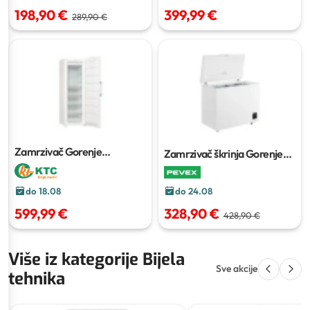
198,90 €
399,99 €
289,90 €
Zamrzivač Gorenje
Zamrzivač škrinja Gorenje
FN619EEW5
FH30EAW
do 24.08
do 18.08
328,90 €
599,99 €
428,90 €
Više iz kategorije Bijela
Sve akcije
tehnika