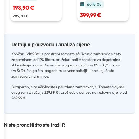
do 18.08
198,90 €
399,99 €
289,90 €
Detalji o proizvodu i analiza cijene
Končar LV189BM je prostrani samostojeći škrinja zamrzivač s neto
zapreminom od 198 litara, pružajući obilje prostora za dugotrajno
skladištenje hrane
.
Dimenzije ovog zamrzivača su 85 x 81,2 x 55 cm
(VxŠxD), što ga čini pogodnim za veće obitelji ili one koji često
zamrzavaju namirnice
.
Dizajniran je za učinkovito i pouzdano zamrzavanje
.
Trenutna cijena
ovog zamrzivača je 229,99 €, uz uštedu u odnosu na redovnu cijenu od
269,99 €.
Niste pronašli što ste tražili?