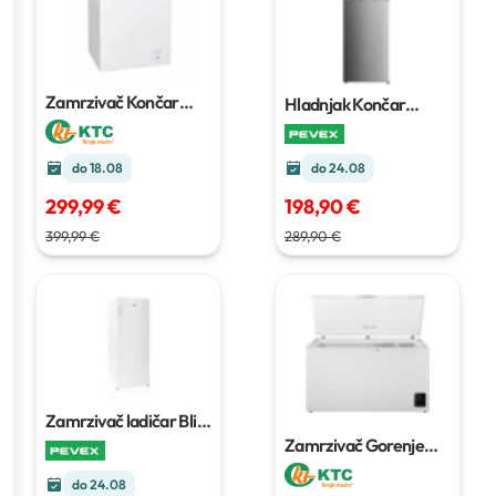
Zamrzivač Končar
Hladnjak Končar
LV295BM
290 l
HL55204IM
do 24.08
do 18.08
198,90 €
299,99 €
289,90 €
399,99 €
Zamrzivač ladičar Blitz
PVZV-181
Zamrzivač Gorenje
FHC42EAW
420 l
do 24.08