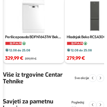
Perilica posuda BDFN16431W Beko
1
Hladnjak Beko RCSA30
kom
kom
12.08 do 25.08
12.08 do 25.08
329,99 €
279,99 €
399,99 €
Više iz trgovine Centar
Sve akcije
Tehnike
Savjeti za pametnu
Pogledaj