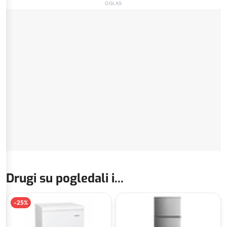
OGLAS
Drugi su pogledali i...
-
25
%