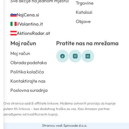
Sve akcije na jednom mjestu!
Trgovine
Katalozi
NajCena.si
Objave
ilVolantino.it
AktionsRadar.at
Moj račun
Pratite nas na mrežama
Moj račun
Obrada podataka
Politika kolačića
Kontaktirajte nas
Poslovna suradnja
Ova stranica sadrži affiliate linkove. Možemo ostvariti proviziju za kupnje
putem tih linkova – bez dodatnog troška za vas. Kao Amazon partner
zarađujemo od kvalificiranih kupnji.
Stranicu vodi Spincode d.o.o.