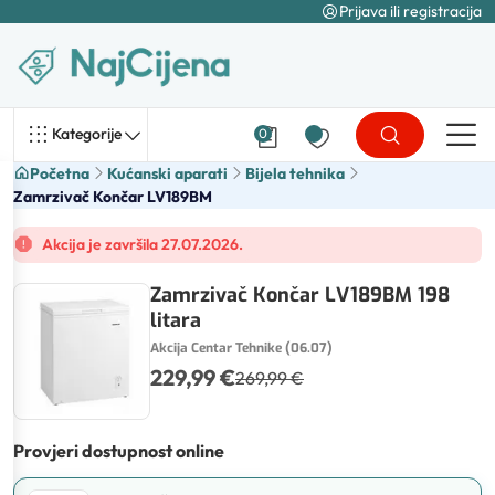
Prijava ili registracija
Kategorije
0
Početna
Kućanski aparati
Bijela tehnika
Zamrzivač Končar LV189BM
Akcija je završila 27.07.2026.
Zamrzivač Končar LV189BM 198
litara
Akcija Centar Tehnike (06.07)
229,99 €
269,99 €
Provjeri dostupnost online