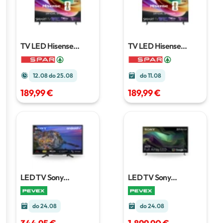
TV LED Hisense
TV LED Hisense
40A4S Smart TV
1
40A4S Smart TV
1
kom
kom
12.08 do 25.08
do 11.08
189,99 €
189,99 €
LED TV Sony
LED TV Sony
KD32W800P1AEP
80
K85S35BP.CEI
215 cm
cm
do 24.08
do 24.08