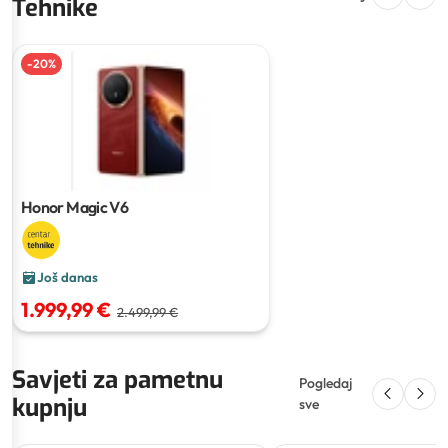
Tehnike
-
20
%
Honor Magic V6
Još danas
1.999,99 €
2.499,99 €
Savjeti za pametnu
Pogledaj
kupnju
sve