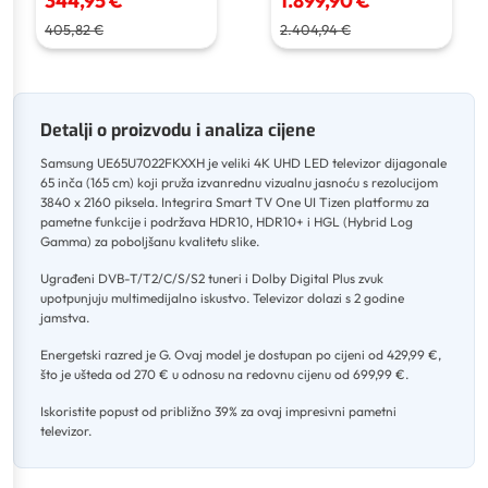
344,95 €
1.899,90 €
405,82 €
2.404,94 €
Detalji o proizvodu i analiza cijene
Samsung UE65U7022FKXXH je veliki 4K UHD LED televizor dijagonale
65 inča (165 cm) koji pruža izvanrednu vizualnu jasnoću s rezolucijom
3840 x 2160 piksela
.
Integrira Smart TV One UI Tizen platformu za
pametne funkcije i podržava HDR10, HDR10+ i HGL (Hybrid Log
Gamma) za poboljšanu kvalitetu slike
.
Ugrađeni DVB-T/T2/C/S/S2 tuneri i Dolby Digital Plus zvuk
upotpunjuju multimedijalno iskustvo
.
Televizor dolazi s 2 godine
jamstva
.
Energetski razred je G
.
Ovaj model je dostupan po cijeni od 429,99 €,
što je ušteda od 270 € u odnosu na redovnu cijenu od 699,99 €
.
Iskoristite popust od približno 39% za ovaj impresivni pametni
televizor.