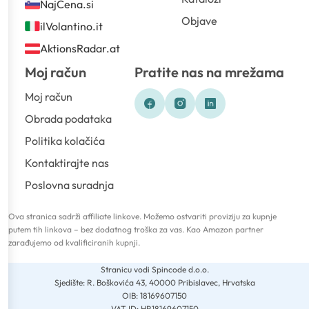
NajCena.si
Objave
ilVolantino.it
AktionsRadar.at
Moj račun
Pratite nas na mrežama
Moj račun
Obrada podataka
Politika kolačića
Kontaktirajte nas
Poslovna suradnja
Ova stranica sadrži affiliate linkove. Možemo ostvariti proviziju za kupnje
putem tih linkova – bez dodatnog troška za vas. Kao Amazon partner
zarađujemo od kvalificiranih kupnji.
Stranicu vodi Spincode d.o.o.
Sjedište: R. Boškovića 43, 40000 Pribislavec, Hrvatska
OIB: 18169607150
VAT ID: HR18169607150