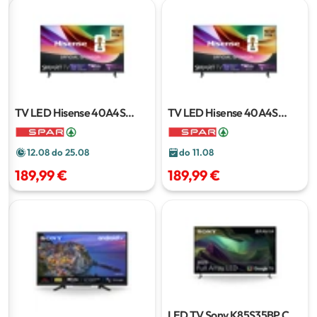
TV LED Hisense 40A4S
TV LED Hisense 40A4S
Smart TV
1 kom
Smart TV
1 kom
12.08 do 25.08
do 11.08
189,99 €
189,99 €
LED TV Sony K85S35BP.CEI