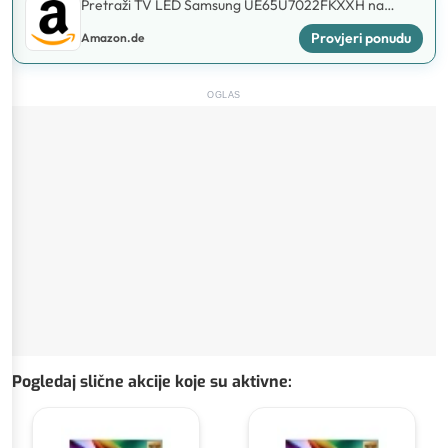
Pretraži TV LED Samsung UE65U7022FKXXH na
Amazon.de
Provjeri ponudu
Amazon.de
OGLAS
Pogledaj slične akcije koje su aktivne
: