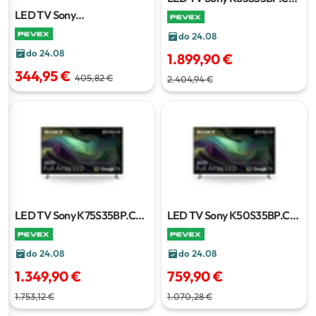
215 cm
LED TV Sony
KD32W800P1AEP
80 cm
do 24.08
do 24.08
1.899,90 €
344,95 €
405,82 €
2.404,94 €
LED TV Sony K75S35BP.CEI
LED TV Sony K50S35BP.CEI
189 cm
126 cm
do 24.08
do 24.08
1.349,90 €
759,90 €
1.753,12 €
1.070,28 €