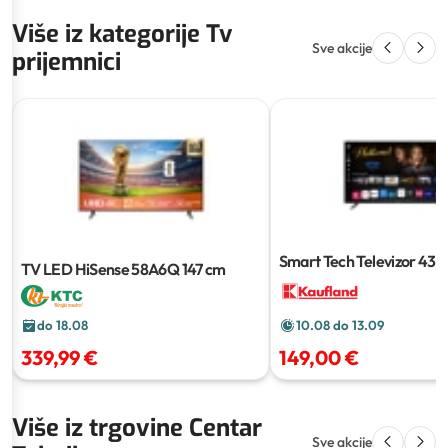
Više iz kategorije Tv
Sve akcije
prijemnici
Smart Tech Televizor 4
TV LED HiSense 58A6Q
147 cm
do 18.08
10.08 do 13.09
339,99 €
149,00 €
Više iz trgovine Centar
Sve akcije