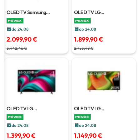
OLED TV Samsung
OLED TV LG
QE65S90FAEXXH
163 cm
OLED65C51LA.AEU
164 cm
do 24.08
do 24.08
2.099,90 €
1.899,90 €
3.442,46 €
2.753,48 €
OLED TV LG
OLED TV LG
OLED55C51LA.AEU
139 cm
OLED48C51LA.AEU
121 cm
do 24.08
do 24.08
1.399,90 €
1.149,90 €