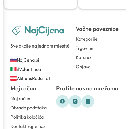
Važne poveznice
Kategorije
Sve akcije na jednom mjestu!
Trgovine
Katalozi
NajCena.si
Objave
ilVolantino.it
AktionsRadar.at
Moj račun
Pratite nas na mrežama
Moj račun
Obrada podataka
Politika kolačića
Kontaktirajte nas