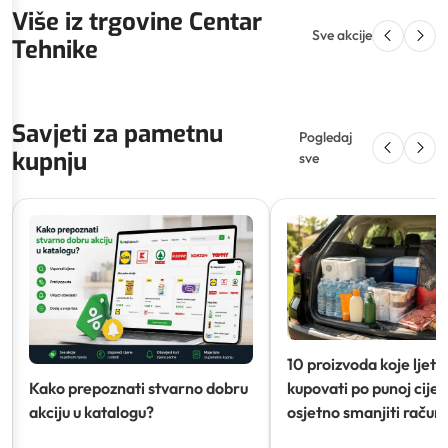
Više iz trgovine Centar
Sve akcije
Tehnike
Savjeti za pametnu
Pogledaj
kupnju
sve
10 proizvoda koje ljeti
Kako prepoznati stvarno dobru
kupovati po punoj cijeni
akciju u katalogu?
osjetno smanjiti račun)