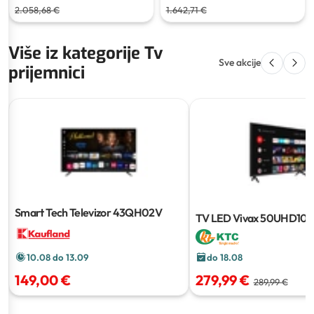
2.058,68 €
1.642,71 €
Više iz kategorije Tv
Sve akcije
prijemnici
Smart Tech Televizor 43QH02V
TV LED Vivax 50UHD10
do 18.08
10.08 do 13.09
279,99 €
149,00 €
289,99 €