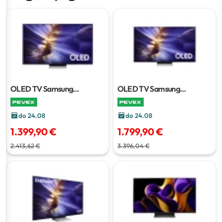
OLED TV Samsung
OLED TV Samsung
QE48S90FAEXXH
120 cm
QE55S90FAEXXH
138 cm
do 24.08
do 24.08
1.399,90 €
1.799,90 €
2.413,62 €
3.396,04 €