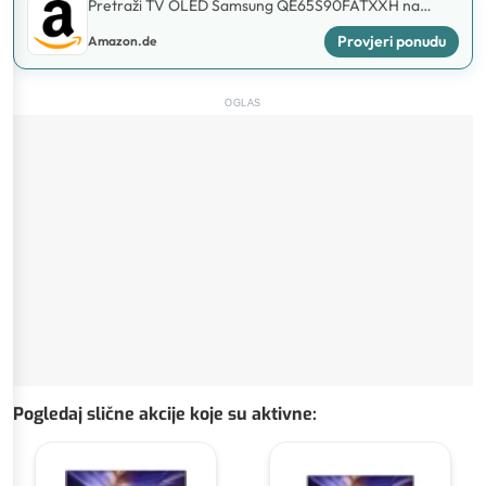
Pretraži TV OLED Samsung QE65S90FATXXH na
Amazon.de
Provjeri ponudu
Amazon.de
OGLAS
Pogledaj slične akcije koje su aktivne
: