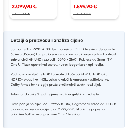
2.099,90 €
1.899,90 €
3.442,46 €
2.753,48 €
Detalji o proizvodu i analiza cijene
Samsung QE65S90FATXXH je impresivan OLED televizor dijagonale
65 inča (165 cm) koji pruža savršenu crnu boju i nevjerojatan kontrast
zahvaljujući 4K UHD rezoluciji (3840 x 2160)
.
Pokreće ga Smart TV
One UI Tizen operativni sustav, nudeći bogat izbor aplikacija
.
Podržava sve ključne HDR formate uključujući HDR10, HDR10+,
HDR10+ Adaptive i HGL, osiguravajući izvanrednu kvalitetu slike
.
Dolby Atmos tehnologija pruža prožimajući zvučni doživljaj
.
Televizor dolazi s 2 godine jamstva
.
Energetski razred je G
.
Dostupan je po cijeni od 1.299,99 €, što je ogromna ušteda od 1000 €
u odnosu na redovnu cijenu od 2.299,99 €
.
Iskoristite popust od
približno 43% za ovaj premium OLED televizor.