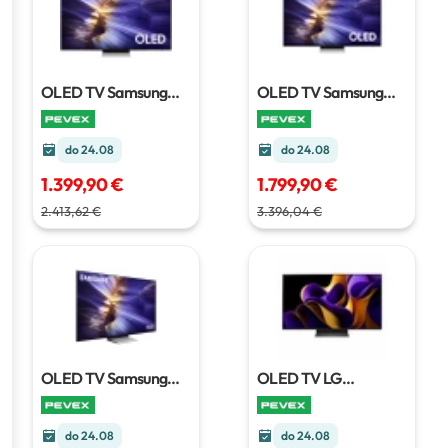
OLED TV Samsung
OLED TV Samsung
QE48S90FAEXXH
QE55S90FAEXXH
138
120 cm
cm
do 24.08
do 24.08
1.399,90 €
1.799,90 €
2.413,62 €
3.396,04 €
OLED TV Samsung
OLED TV LG
QE65S90FAEXXH
163
OLED65C51LA.AEU
cm
164 cm
do 24.08
do 24.08