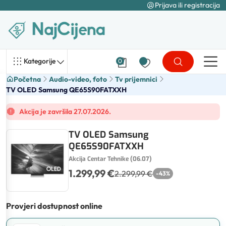
Prijava ili registracija
Kategorije
0
Početna
Audio-video, foto
Tv prijemnici
TV OLED Samsung QE65S90FATXXH
Akcija je završila 27.07.2026.
TV OLED Samsung
QE65S90FATXXH
Akcija Centar Tehnike (06.07)
1.299,99 €
2.299,99 €
-
43
%
Provjeri dostupnost online