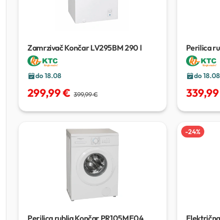
Zamrzivač Končar LV295BM
290 l
Perilica 
kg
do 18.08
do 18.08
299,99 €
339,99
399,99 €
-
24
%
Perilica rublja Končar PR105ME04
Električna