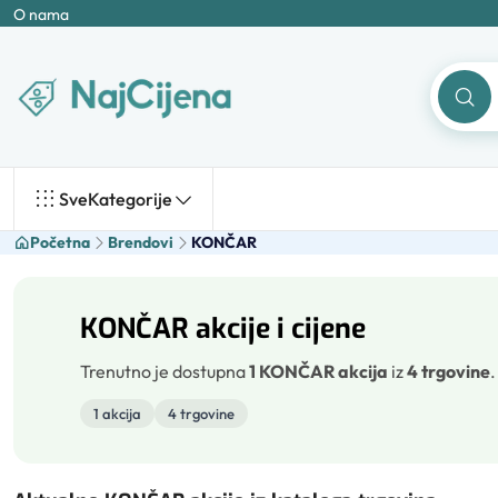
O nama
Sve
Kategorije
Početna
Brendovi
KONČAR
KONČAR akcije i cijene
Trenutno je dostupna
1 KONČAR akcija
iz
4 trgovine
1 akcija
4 trgovine