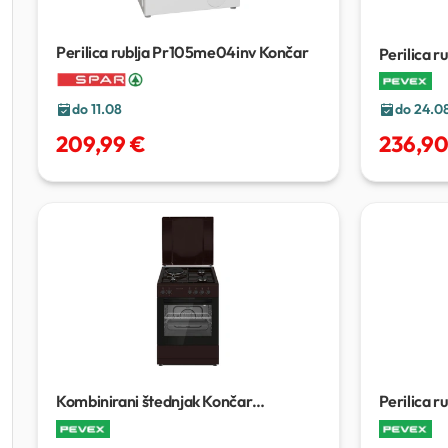
Perilica rublja Pr105me04inv Končar
Perilica 
do 24.0
do 11.08
236,90
209,99 €
Kombinirani štednjak Končar
Perilica 
ST6013SS