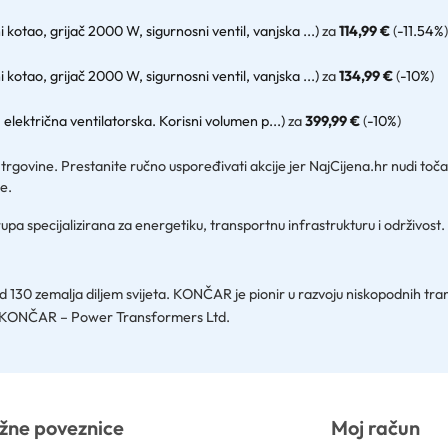
i kotao, grijač 2000 W, sigurnosni ventil, vanjska ...)
za
114,99 €
(
-11.54%
)
i kotao, grijač 2000 W, sigurnosni ventil, vanjska ...)
za
134,99 €
(
-10%
)
 električna ventilatorska. Korisni volumen p...)
za
399,99 €
(
-10%
)
 trgovine. Prestanite ručno uspoređivati akcije jer NajCijena.hr nudi to
e.
rupa specijalizirana za energetiku, transportnu infrastrukturu i održivo
d 130 zemalja diljem svijeta. KONČAR je pionir u razvoju niskopodnih tra
ću KONČAR – Power Transformers Ltd.
žne poveznice
Moj račun