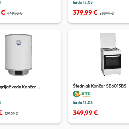
8
do 18.08
 €
379,99 €
449,90 €
399,99 €
Štednjak Končar SE6013BS
 grijač vode Končar
02RM
50 L
8
do 18.08
€
349,99 €
129,99 €