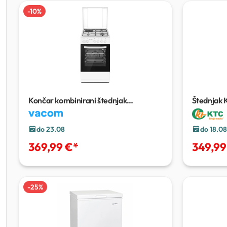
-
10
%
Končar kombinirani štednjak
Štednjak 
ST5013BS 3+1
do 23.08
do 18.08
369,99 €
*
349,99
-
25
%