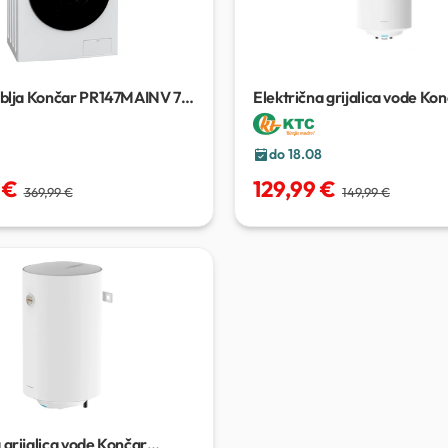
rublja Končar PR147MAINV
7
Električna grijalica vode Ko
EGV802RM
do 18.08
 €
129,99 €
369,99 €
149,99 €
 grijalica vode Končar