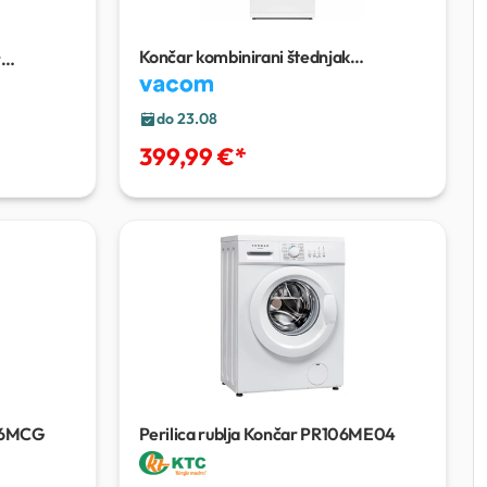
Končar kombinirani štednjak
r
ST6013BS 3+1
do 23.08
399,99 €
*
126MCG
Perilica rublja Končar PR106ME04