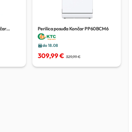
nčar
Perilica posuđa Končar PP60BCM6
do 18.08
309,99 €
329,99 €