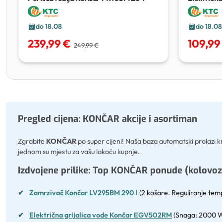
EGV502
do 18.08
do 18.08
239,99 €
109,99
249,99 €
Pregled cijena: KONČAR akcije i asortiman
Zgrabite
KONČAR
po super cijeni! Naša baza automatski prolazi kr
jednom su mjestu za vašu lakoću kupnje.
Izdvojene prilike: Top KONČAR ponude (kolovoz
✔
Zamrzivač Končar LV295BM 290 l
(2 košare. Reguliranje temp
✔
Električna grijalica vode Končar EGV502RM
(Snaga: 2000 W, 