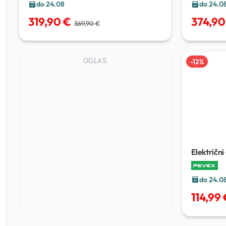
do 24.08
do 24.0
319,90 €
374,90
369,90 €
OGLAS
-
12
%
Električni
EGV50/8
do 24.0
114,99 