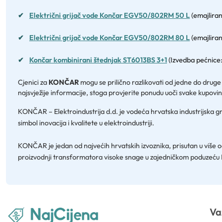
✔
Električni grijač vode Končar EGV50/802RM 50 L
(emajliran
✔
Električni grijač vode Končar EGV50/802RM 80 L
(emajliran
✔
Končar kombinirani štednjak ST6013BS 3+1
(Izvedba pećnice:
Cjenici za
KONČAR
mogu se prilično razlikovati od jedne do druge
najsvježije informacije, stoga provjerite ponudu uoči svake kupovin
KONČAR – Elektroindustrija d.d. je vodeća hrvatska industrijska g
simbol inovacija i kvalitete u elektroindustriji.
KONČAR je jedan od najvećih hrvatskih izvoznika, prisutan u više o
proizvodnji transformatora visoke snage u zajedničkom poduze
Va