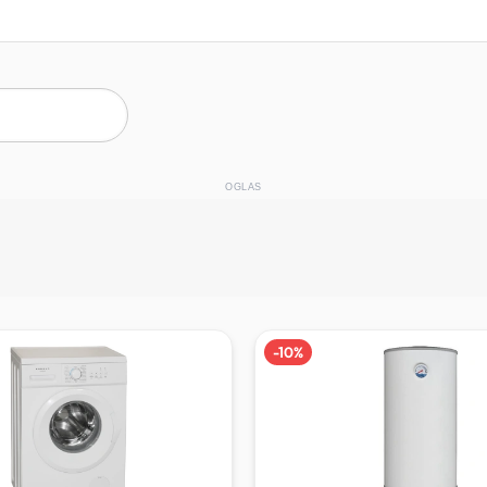
OGLAS
-
10
%