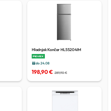
Hladnjak Končar HL55204IM
do 24.08
198,90 €
289,90 €