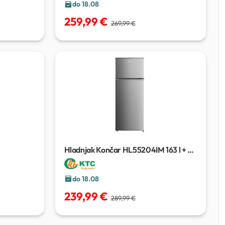
do 18.08
259,99 €
269,99 €
Hladnjak Končar HL55204IM
163 l + 41
l
do 18.08
239,99 €
289,99 €