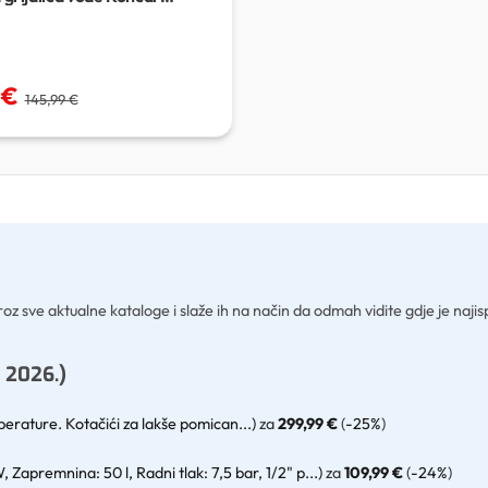
RM
 €
145,99 €
oz sve aktualne kataloge i slaže ih na način da odmah vidite gdje je najis
 2026.)
erature. Kotačići za lakše pomican...)
za
299,99 €
(
-25%
)
Zapremnina: 50 l, Radni tlak: 7,5 bar, 1/2" p...)
za
109,99 €
(
-24%
)