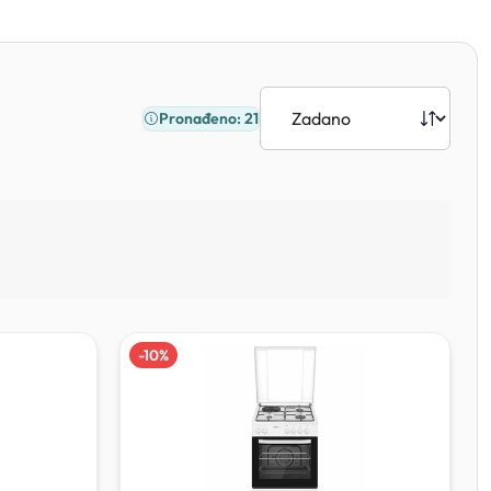
Pronađeno: 21
-
10
%