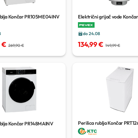
rublja Končar PR105ME04INV
Električni grijač vode Konča
EGV50/802RM
80 L
8
do 24.08
 €
134,99 €
269,90 €
149,99 €
Perilica rublja Končar PRT
rublja Končar PR148MAINV