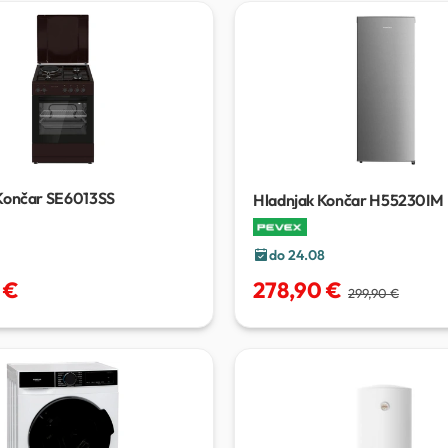
Končar SE6013SS
Hladnjak Končar H55230IM
do 24.08
278,90 €
 €
299,90 €