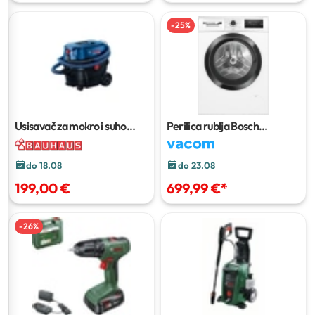
-
25
%
Usisavač za mokro i suho
Perilica rublja Bosch
usisavanje 'GAS 12-25 PL'
WAN24168BY
8 kg
do 18.08
do 23.08
199,00 €
699,99 €
*
-
26
%