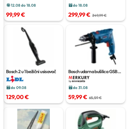
do 18.08
12.08 do 18.08
299,99 €
99,99 €
349,99 €
Bosch 2 u 1 bežični usisavač
Bosch udarna bušilica GSB
600
do 09.08
do 31.08
129,00 €
59,99 €
65,59 €