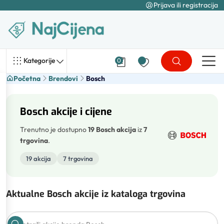
Prijava ili registracija
Kategorije
0
Početna
Brendovi
Bosch
Bosch akcije i cijene
Trenutno je dostupno
19 Bosch akcija
iz
7
trgovina
.
19 akcija
7 trgovina
Aktualne Bosch akcije iz kataloga trgovina