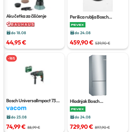
Aku četka za čišćenje
Perilica rublja Bosch
WAN2826BBY
do 24.08
do 18.08
459,90 €
44,95 €
539,90 €
-
16
%
Bosch UniversalImpact 730
Hladnjak Bosch
udarna bušilica
KGV58VLEAS
do 24.08
do 23.08
729,90 €
74,99 €
897,90 €
88,99 €