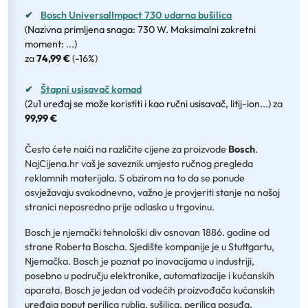
✔
Bosch UniversalImpact 730 udarna bušilica
(Nazivna primljena snaga: 730 W. Maksimalni zakretni
moment: ...)
za
74,99 €
(
-16%
)
✔
Štapni usisavač komad
(2u1 uređaj se može koristiti i kao ručni usisavač, litij-ion...)
za
99,99 €
Često ćete naići na različite cijene za proizvode
Bosch
.
NajCijena.hr vaš je saveznik umjesto ručnog pregleda
reklamnih materijala. S obzirom na to da se ponude
osvježavaju svakodnevno, važno je provjeriti stanje na našoj
stranici neposredno prije odlaska u trgovinu.
Bosch je njemački tehnološki div osnovan 1886. godine od
strane Roberta Boscha. Sjedište kompanije je u Stuttgartu,
Njemačka. Bosch je poznat po inovacijama u industriji,
posebno u području elektronike, automatizacije i kućanskih
aparata. Bosch je jedan od vodećih proizvođača kućanskih
uređaja poput perilica rublja, sušilica, perilica posuđa,