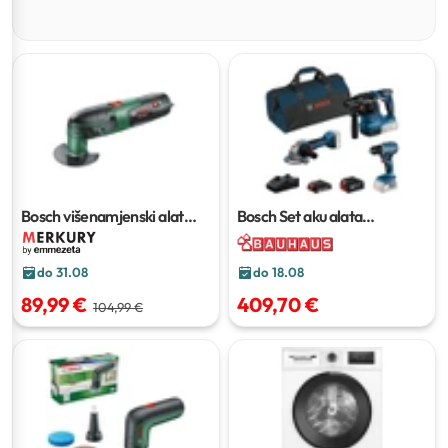
Bosch višenamjenski alat
Bosch Set aku alata
PMF 220 CE
'AMPShare'
7-dijelni set
do 31.08
do 18.08
89,99 €
409,70 €
104,99 €