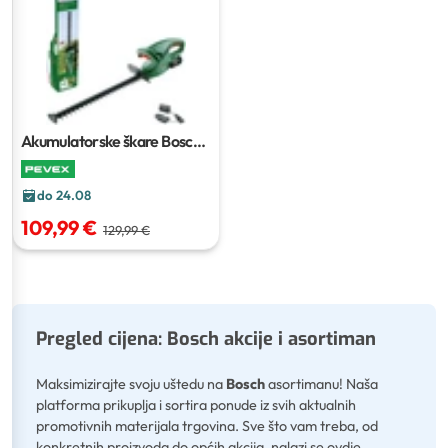
Akumulatorske škare Bosch
EasyHedgeCut 18V-52 Set
do 24.08
109,99 €
129,99 €
Pregled cijena: Bosch akcije i asortiman
Maksimizirajte svoju uštedu na
Bosch
asortimanu! Naša
platforma prikuplja i sortira ponude iz svih aktualnih
promotivnih materijala trgovina. Sve što vam treba, od
konkretnih proizvoda do općih akcija, nalazi se ovdje.