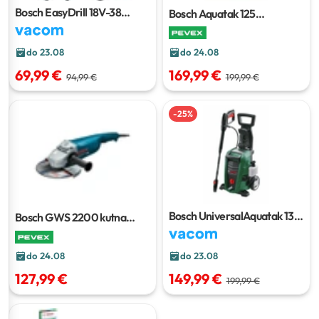
Bosch EasyDrill 18V-38
Bosch Aquatak 125
akumulatorska bušilica-
visokotlačni perač +
izvijač
Home&Car Kit
do 24.08
do 23.08
169,99 €
69,99 €
199,99 €
94,99 €
-
25
%
Bosch UniversalAquatak 135
Bosch GWS 2200 kutna
visokotlačni uređaj za
brusilica
čišćenje
do 24.08
do 23.08
127,99 €
149,99 €
199,99 €