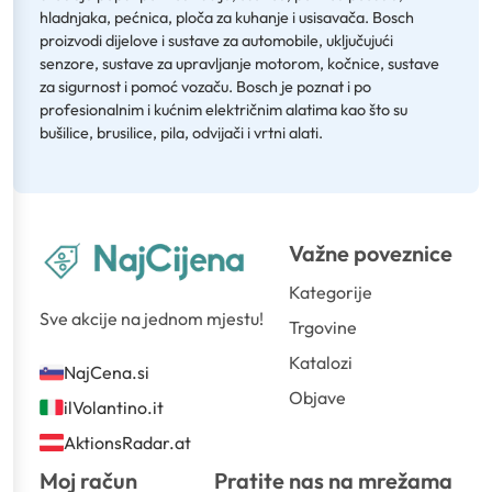
hladnjaka, pećnica, ploča za kuhanje i usisavača. Bosch
proizvodi dijelove i sustave za automobile, uključujući
senzore, sustave za upravljanje motorom, kočnice, sustave
za sigurnost i pomoć vozaču. Bosch je poznat i po
profesionalnim i kućnim električnim alatima kao što su
bušilice, brusilice, pila, odvijači i vrtni alati.
Važne poveznice
Kategorije
Sve akcije na jednom mjestu!
Trgovine
Katalozi
NajCena.si
Objave
ilVolantino.it
AktionsRadar.at
Moj račun
Pratite nas na mrežama