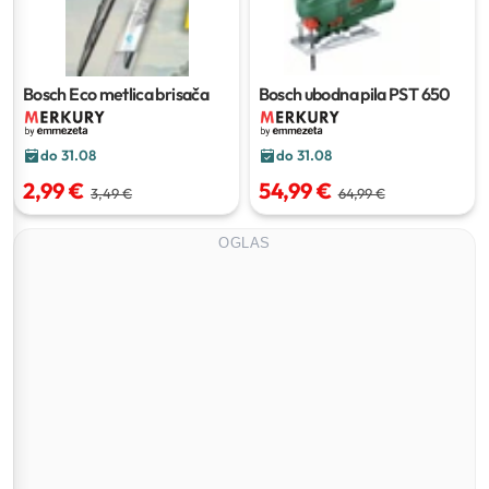
Bosch Eco metlica brisača
Bosch ubodna pila PST 650
do 31.08
do 31.08
2,99 €
54,99 €
3,49 €
64,99 €
OGLAS