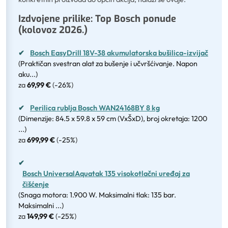
Izdvojene prilike: Top Bosch ponude
(kolovoz 2026.)
✔
Bosch EasyDrill 18V-38 akumulatorska bušilica-izvijač
(Praktičan svestran alat za bušenje i učvršćivanje. Napon
aku...)
za
69,99 €
(
-26%
)
✔
Perilica rublja Bosch WAN24168BY 8 kg
(Dimenzije: 84.5 x 59.8 x 59 cm (VxŠxD), broj okretaja: 1200
...)
za
699,99 €
(
-25%
)
✔
Bosch UniversalAquatak 135 visokotlačni uređaj za
čišćenje
(Snaga motora: 1.900 W. Maksimalni tlak: 135 bar.
Maksimalni ...)
za
149,99 €
(
-25%
)