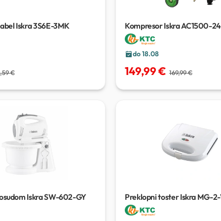
kabel Iskra 3S6E-3MK
Kompresor Iskra AC1500-24
do 18.08
149,99 €
,59 €
169,99 €
posudom Iskra SW-602-GY
Preklopni toster Iskra MG-