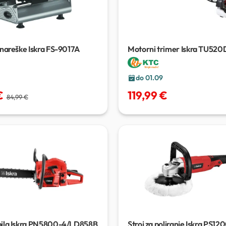
 nareške Iskra FS-9017A
Motorni trimer Iskra TU52
do 01.09
€
119,99 €
84,99 €
pila Iskra PN5800-4/LD858B
Stroj za poliranje Iskra PS1