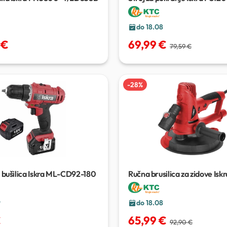
do 18.08
 €
69,99 €
79,59 €
-
28
%
a bušilica Iskra ML-CD92-180
Ručna brusilica za zidove Isk
180
9
do 18.08
€
65,99 €
92,90 €