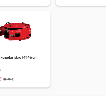
ka peka Iskra I-11
46 cm
8
€
58,99 €