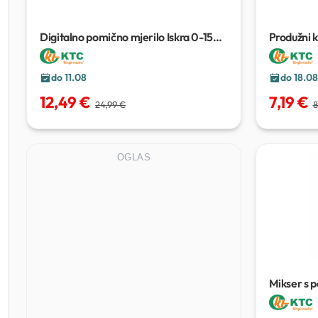
Digitalno pomično mjerilo Iskra
0-150
Produžni 
mm
do 11.08
do 18.08
12,49 €
7,19 €
24,99 €
8
OGLAS
Mikser s 