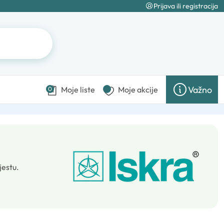
Prijava ili registracija
Važno
Moje liste
Moje akcije
0
jestu.