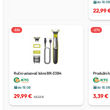
do 18.08
22,99 
-
33
%
-
27
%
Ručni usisavač Iskra BR-33B4
Produžni 
do 18.08
do 18.08
29,99 €
3,39 €
45,12 €