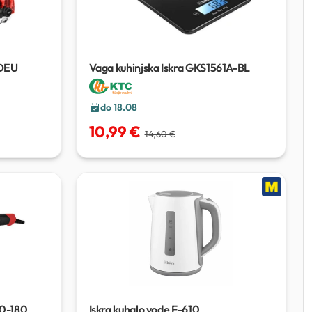
0DEU
Vaga kuhinjska Iskra GKS1561A-BL
do 18.08
10,99 €
14,60 €
200-180
Iskra kuhalo vode F-610