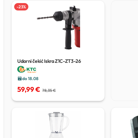
-
23
%
Udarni čekić Iskra Z1C-ZT3-26
do 18.08
59,99 €
78,35 €