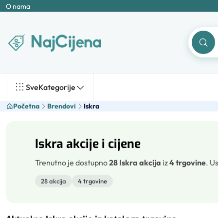
O nama
Sve
Kategorije
Početna
Brendovi
Iskra
Iskra akcije i cijene
Trenutno je dostupno
28 Iskra akcija
iz
4 trgovine
.
Us
28 akcija
4 trgovine