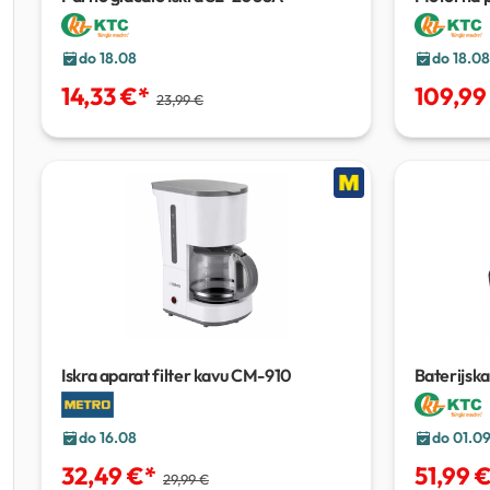
do 18.08
do 18.08
14,33 €
*
109,99
23,99 €
Iskra aparat filter kavu CM-910
Baterijsk
do 16.08
do 01.0
32,49 €
*
51,99 
29,99 €