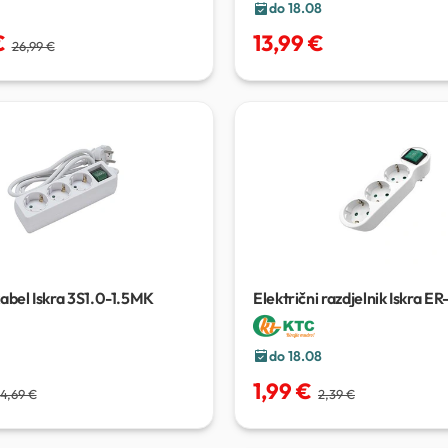
do 18.08
€
13,99 €
26,99 €
kabel Iskra 3S1.0-1.5MK
Električni razdjelnik Iskra ER
do 18.08
1,99 €
4,69 €
2,39 €