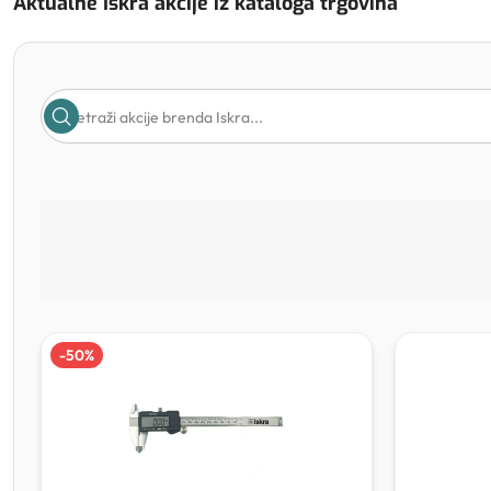
Aktualne Iskra akcije iz kataloga trgovina
-
50
%