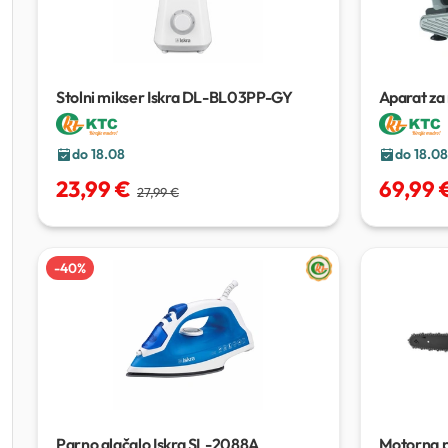
Stolni mikser Iskra DL-BL03PP-GY
Aparat za
do 18.08
do 18.08
23,99 €
69,99 
27,99 €
-
40
%
Parno glačalo Iskra SL-2088A
Motorna 