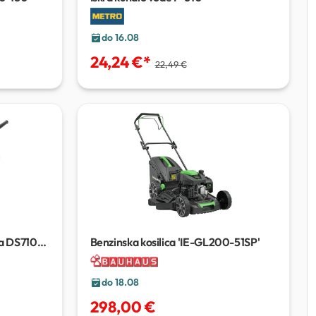
do 16.08
24,24 €
*
22,49 €
ra DS710-
Benzinska kosilica 'IE-GL200-51SP'
do 18.08
298,00 €