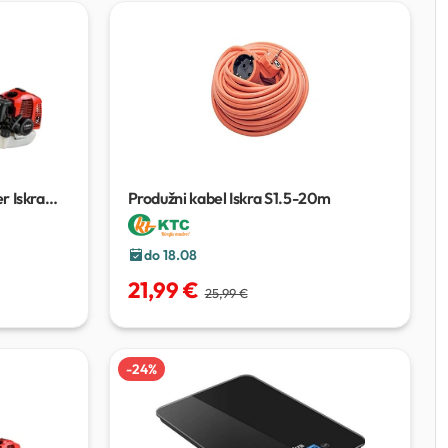
r Iskra
Produžni kabel Iskra S1.5-20m
do 18.08
21,99 €
25,99 €
-
24
%