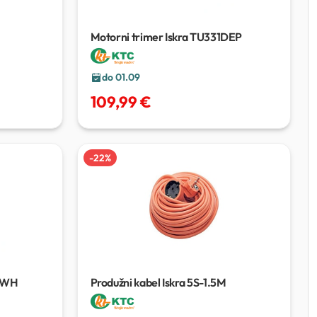
Motorni trimer Iskra TU331DEP
do 01.09
109,99 €
-
22
%
2-WH
Produžni kabel Iskra 5S-1.5M