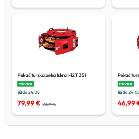
Pekač turska peka Iskra I-12T
35 I
Pekač turs
do 24.08
do 24.0
79,99 €
46,99 
98,99 €