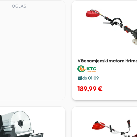
OGLAS
Višenamjenski motorni trime
TU-MT430
do 01.09
189,99 €