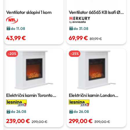
Ventilator sklopivi
1 kom
Ventilator 66565 KB Isafi
Ø
48,5 cm
do 11.08
do 31.08
43,99 €
69,99 €
89,99 €
-
20
%
-
25
%
Električni kamin Toronto
Električni kamin London
88x83 cm
98x102 cm
do 26.08
do 26.08
239,00 €
299,00 €
299,00 €
399,00 €