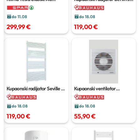
TC35M211W-1232IA Inverter
60 x v 157 cm
do 11.08
do 18.08
299,99 €
119,00 €
Kupaonski radijator Seville
š
Kupaonski ventilator
60 x v 118 cm
'WPAB100Z'
do 18.08
do 18.08
119,00 €
55,90 €