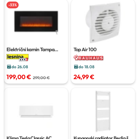
-
33
%
Električni kamin Tampa
Top Air 100
127x46 cm
do 26.08
do 18.08
199,00 €
24,99 €
299,00 €
Klima Tesla Classic AC
Kupaonski radijator Berlin
š