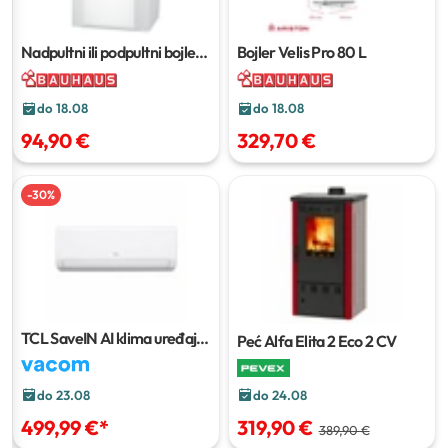
Nadpultni ili podpultni bojler
Bojler Velis Pro
80 L
'TEG 10 O'/'TEG 10 U'
9,8 L
do 18.08
do 18.08
94,90 €
329,70 €
-
30
%
TCL SaveIN AI klima uređaj
Peć Alfa Elita 2 Eco 2 CV
3,40 kW TAC-
12CHSD/ZG311
do 24.08
do 23.08
319,90 €
499,99 €
*
389,90 €