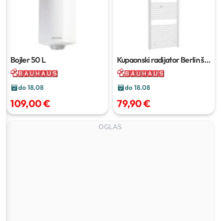
Bojler
50 L
Kupaonski radijator Berlin
š
60 x v 117 cm
do 18.08
do 18.08
109,00 €
79,90 €
OGLAS