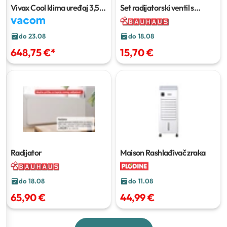
Vivax Cool klima uređaj 3,52
Set radijatorski ventil s
kW ACP-12CH35AERI+ R32
termostatskom glavom
do 23.08
do 18.08
648,75 €
*
15,70 €
Radijator
Maison Rashlađivač zraka
do 18.08
do 11.08
65,90 €
44,99 €