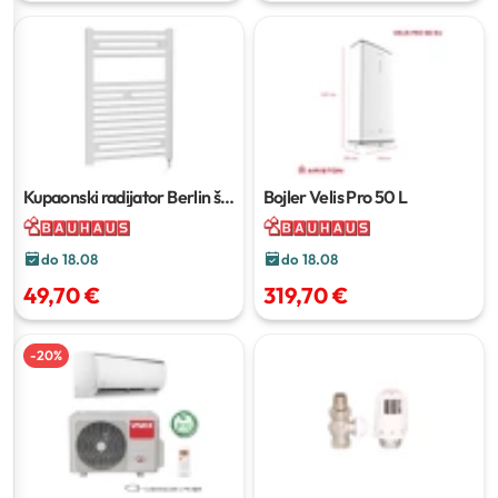
Kupaonski radijator Berlin
š
Bojler Velis Pro
50 L
50 x v 73 cm
do 18.08
do 18.08
49,70 €
319,70 €
-
20
%