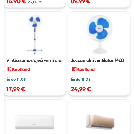
16,90 €
89,99 €
23,00 €
VinGo samostojeći ventilator
Jocca stolni ventilator 1468
do 11.08
do 11.08
17,99 €
24,99 €