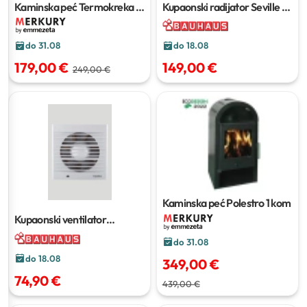
Kaminska peć Termokreka
1
Kupaonski radijator Seville
š
kom
60 x v 158 cm
do 31.08
do 18.08
179,00 €
149,00 €
249,00 €
Kaminska peć Polestro
1 kom
Kupaonski ventilator
'WPAB100ZH'
do 31.08
do 18.08
349,00 €
74,90 €
439,00 €