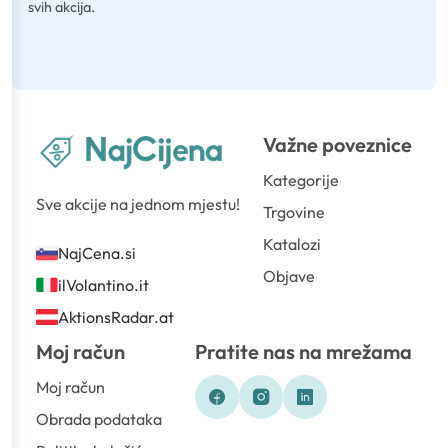
svih akcija.
Važne poveznice
Kategorije
Sve akcije na jednom mjestu!
Trgovine
Katalozi
NajCena.si
Objave
ilVolantino.it
AktionsRadar.at
Moj račun
Pratite nas na mrežama
Moj račun
Obrada podataka