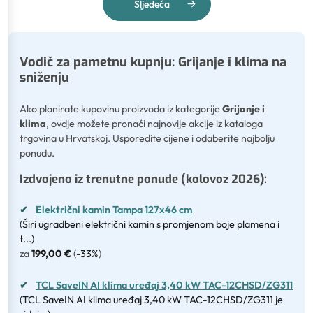
Sljedeća
Vodič za pametnu kupnju: Grijanje i klima na
sniženju
Ako planirate kupovinu proizvoda iz kategorije
Grijanje i
klima
, ovdje možete pronaći najnovije akcije iz kataloga
trgovina u Hrvatskoj. Usporedite cijene i odaberite najbolju
ponudu.
Izdvojeno iz trenutne ponude (kolovoz 2026):
✔
Električni kamin Tampa 127x46 cm
(Širi ugradbeni električni kamin s promjenom boje plamena i
t...)
za
199,00 €
(
-33%
)
✔
TCL SaveIN AI klima uređaj 3,40 kW TAC-12CHSD/ZG311
(TCL SaveIN AI klima uređaj 3,40 kW TAC-12CHSD/ZG311 je