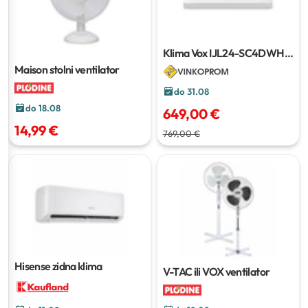
Klima Vox IJL24-SC4DWH
Wi-Fi
Maison stolni ventilator
do 31.08
do 18.08
649,00 €
14,99 €
769,00 €
Hisense zidna klima
V-TAC ili VOX ventilator