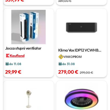
389,00 €
Jocca stupni ventilator
Klima Vox IDP12 VCWHB
Wi-Fi
do 31.08
do 11.08
279,00 €
29,99 €
299,00 €