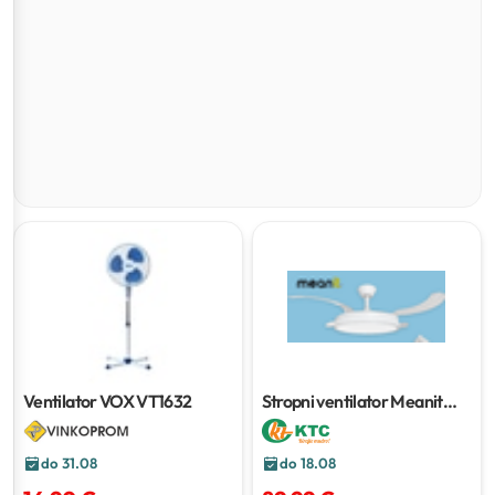
Ventilator VOX VT1632
Stropni ventilator Meanit
42-1014 DC
do 31.08
do 18.08