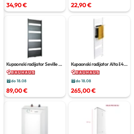
34,90 €
22,90 €
Kupaonski radijator Seville
š
Kupaonski radijator Alta
š 45
50 x v 78 cm
x v 137,4 cm
do 18.08
do 18.08
89,00 €
265,00 €