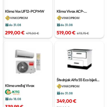
Klima Vox IJF12-PCPMW
Klima Vivax ACP-
12CH35AERI+ R32 Gold
do 31.08
do 31.08
299,00 €
519,00 €
479,00 €
673,75 €
Štednjak Alfa 55 Eco bijeli
desni / lijevi
Klima uređaj Vivax
do 31.08
do 18.08
349,00 €
339,99 €