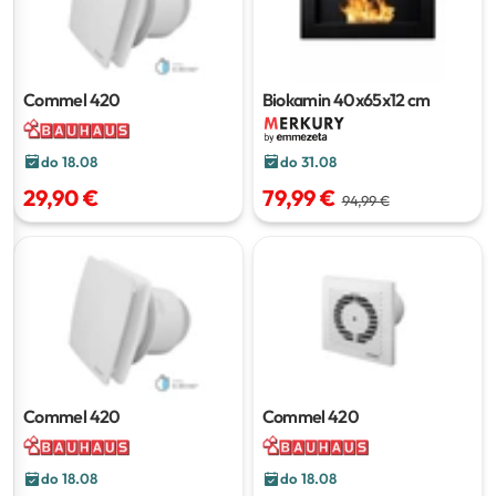
Commel 420
Biokamin
40x65x12 cm
do 18.08
do 31.08
29,90 €
79,99 €
94,99 €
Commel 420
Commel 420
do 18.08
do 18.08