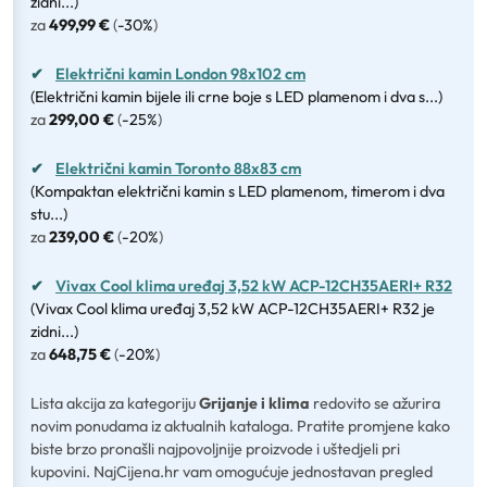
zidni...)
za
499,99 €
(
-30%
)
✔
Električni kamin London 98x102 cm
(Električni kamin bijele ili crne boje s LED plamenom i dva s...)
za
299,00 €
(
-25%
)
✔
Električni kamin Toronto 88x83 cm
(Kompaktan električni kamin s LED plamenom, timerom i dva
stu...)
za
239,00 €
(
-20%
)
✔
Vivax Cool klima uređaj 3,52 kW ACP-12CH35AERI+ R32
(Vivax Cool klima uređaj 3,52 kW ACP-12CH35AERI+ R32 je
zidni...)
za
648,75 €
(
-20%
)
Lista akcija za kategoriju
Grijanje i klima
redovito se ažurira
novim ponudama iz aktualnih kataloga. Pratite promjene kako
biste brzo pronašli najpovoljnije proizvode i uštedjeli pri
kupovini. NajCijena.hr vam omogućuje jednostavan pregled