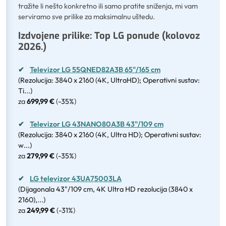
tražite li nešto konkretno ili samo pratite sniženja, mi vam
serviramo sve prilike za maksimalnu uštedu.
Izdvojene prilike: Top LG ponude (kolovoz
2026.)
✔
Televizor LG 55QNED82A3B 65"/165 cm
(Rezolucija: 3840 x 2160 (4K, UltraHD); Operativni sustav:
Ti...)
za
699,99 €
(
-35%
)
✔
Televizor LG 43NANO80A3B 43"/109 cm
(Rezolucija: 3840 x 2160 (4K, Ultra HD); Operativni sustav:
w...)
za
279,99 €
(
-35%
)
✔
LG televizor 43UA75003LA
(Dijagonala 43"/109 cm, 4K Ultra HD rezolucija (3840 x
2160),...)
za
249,99 €
(
-31%
)