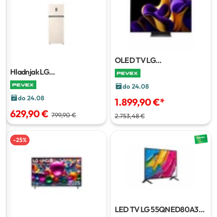
OLED TV LG
OLED65C51LA.AEU
164 cm
Hladnjak LG
GTBV44PYBKD /
do 24.08
GTBV44SEBKD
do 24.08
1.899,90 €
*
629,90 €
799,90 €
2.753,48 €
-
25
%
LED TV LG 55QNED80A3A