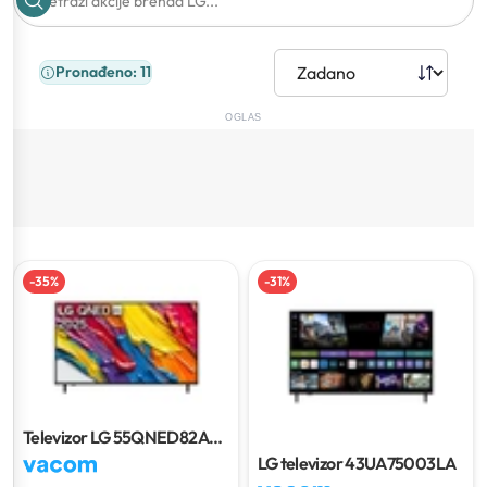
Pronađeno: 11
OGLAS
-
35
%
-
31
%
Televizor LG 55QNED82A3B
65"/165 cm
LG televizor 43UA75003LA