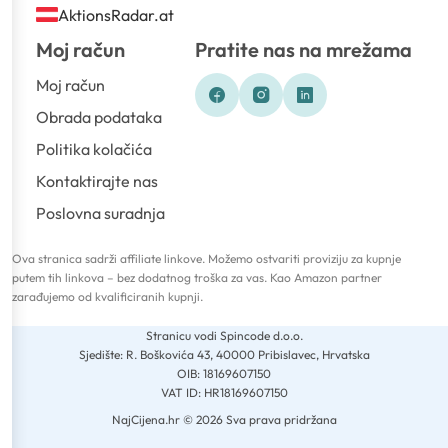
AktionsRadar.at
Moj račun
Pratite nas na mrežama
Moj račun
Obrada podataka
Politika kolačića
Kontaktirajte nas
Poslovna suradnja
Ova stranica sadrži affiliate linkove. Možemo ostvariti proviziju za kupnje
putem tih linkova – bez dodatnog troška za vas. Kao Amazon partner
zarađujemo od kvalificiranih kupnji.
Stranicu vodi Spincode d.o.o.
Sjedište: R. Boškovića 43, 40000 Pribislavec, Hrvatska
OIB: 18169607150
VAT ID: HR18169607150
NajCijena.hr © 2026 Sva prava pridržana