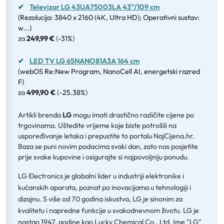
✔
Televizor LG 43UA75003LA 43"/109 cm
(Rezolucija: 3840 x 2160 (4K, Ultra HD); Operativni sustav:
w...)
za
249,99 €
(
-31%
)
✔
LED TV LG 65NANO81A3A 164 cm
(webOS Re:New Program, NanoCell AI, energetski razred
F)
za
499,90 €
(
-25.38%
)
Artikli brenda
LG
mogu imati drastično različite cijene po
trgovinama. Uštedite vrijeme koje biste potrošili na
uspoređivanje letaka i prepustite to portalu NajCijena.hr.
Baza se puni novim podacima svaki dan, zato nas posjetite
prije svake kupovine i osigurajte si najpovoljniju ponudu.
LG Electronics je globalni lider u industriji elektronike i
kućanskih aparata, poznat po inovacijama u tehnologiji i
dizajnu. S više od 70 godina iskustva, LG je sinonim za
kvalitetu i napredne funkcije u svakodnevnom životu. LG je
nastao 1947. godine kao Lucky Chemical Co., Ltd. Ime "LG"