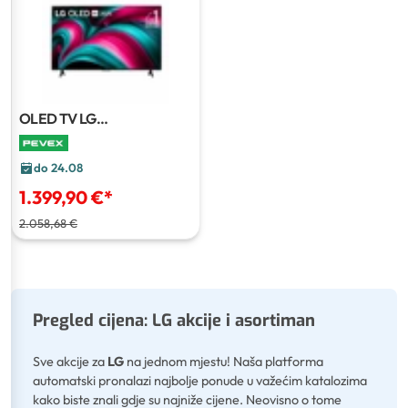
OLED TV LG
OLED55C51LA.AEU
139 cm
do 24.08
1.399,90 €
*
2.058,68 €
Pregled cijena: LG akcije i asortiman
Sve akcije za
LG
na jednom mjestu! Naša platforma
automatski pronalazi najbolje ponude u važećim katalozima
kako biste znali gdje su najniže cijene. Neovisno o tome