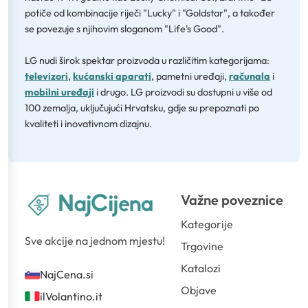
potiče od kombinacije riječi "Lucky" i "Goldstar", a također
se povezuje s njihovim sloganom "Life's Good".
LG nudi širok spektar proizvoda u različitim kategorijama:
televizori
,
kućanski aparati
, pametni uređaji,
računala
i
mobilni uređaji
i drugo. LG proizvodi su dostupni u više od
100 zemalja, uključujući Hrvatsku, gdje su prepoznati po
kvaliteti i inovativnom dizajnu.
Važne poveznice
Kategorije
Sve akcije na jednom mjestu!
Trgovine
Katalozi
NajCena.si
Objave
ilVolantino.it