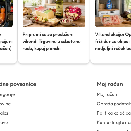
e
Pripremi se za produženi
Vikend akcije: O
 cijeni
vikend: Trgovine u subotu ne
frižider za ekipu i 
račun)
rade, kupuj planski
nedjeljni ručak b
žne poveznice
Moj račun
egorije
Moj račun
ovine
Obrada podata
alozi
Politika kolačića
jave
Kontaktirajte na