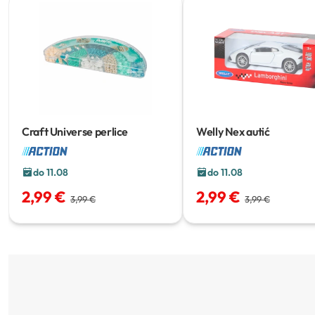
Craft Universe perlice
Welly Nex autić
do 11.08
do 11.08
2,99 €
2,99 €
3,99 €
3,99 €