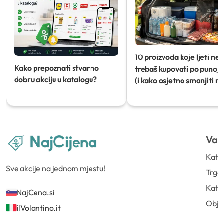
10 proizvoda koje ljeti n
Kako prepoznati stvarno
trebaš kupovati po punoj
dobru akciju u katalogu?
(i kako osjetno smanjiti 
Va
Kat
Sve akcije na jednom mjestu!
Trg
Kat
NajCena.si
Ob
ilVolantino.it