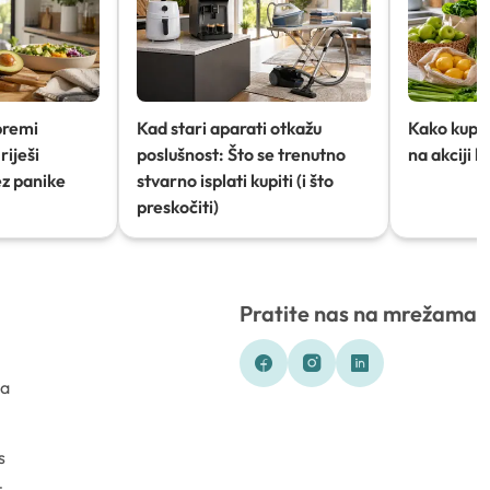
premi
Kad stari aparati otkažu
Kako kupov
riješi
poslušnost: Što se trenutno
na akciji 
ez panike
stvarno isplati kupiti (i što
preskočiti)
Pratite nas na mrežama
ka
s