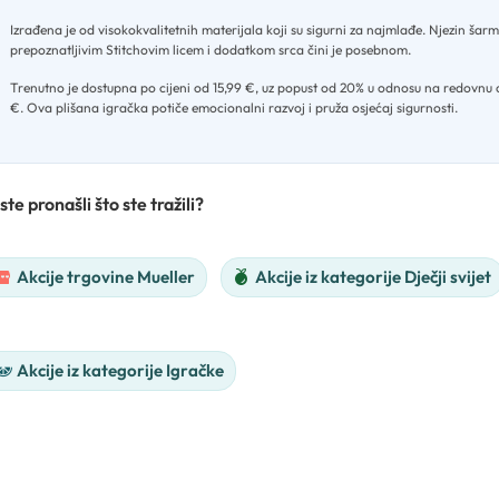
Izrađena je od visokokvalitetnih materijala koji su sigurni za najmlađe
.
Njezin šarm
prepoznatljivim Stitchovim licem i dodatkom srca čini je posebnom
.
Trenutno je dostupna po cijeni od 15,99 €, uz popust od 20% u odnosu na redovnu c
€
.
Ova plišana igračka potiče emocionalni razvoj i pruža osjećaj sigurnosti.
ste pronašli što ste tražili?
Akcije trgovine Mueller
Akcije iz kategorije Dječji svijet
Akcije iz kategorije Igračke