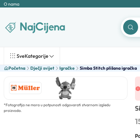
O nama
Sve
Kategorije
Početna
Dječji svijet
Igračke
Simba Stitch plišana igračka
*
Fotografija ne mora u potpunosti odgovarati stvarnom izgledu
S
proizvoda.
1
Po