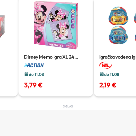
Disney Memo igra XL
24
Igračka vodena ig
kartice
do 11.08
do 11.08
3,79 €
2,19 €
OGLAS