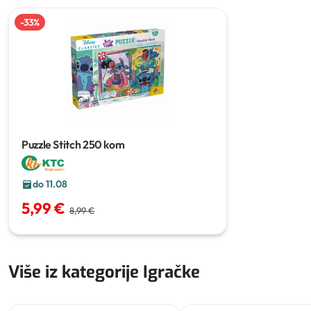
-
33
%
Puzzle Stitch
250 kom
do 11.08
5,99 €
8,99 €
Više iz kategorije Igračke