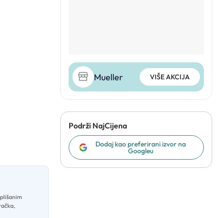
Mueller
VIŠE AKCIJA
Podrži NajCijena
Dodaj kao preferirani izvor na
Googleu
 plišanim
račka,