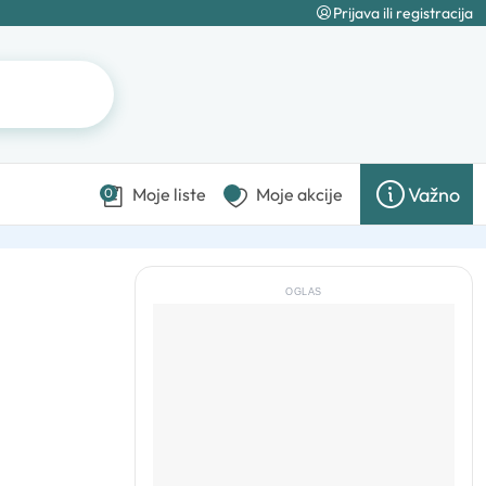
Prijava ili registracija
Važno
Moje liste
Moje akcije
0
OGLAS