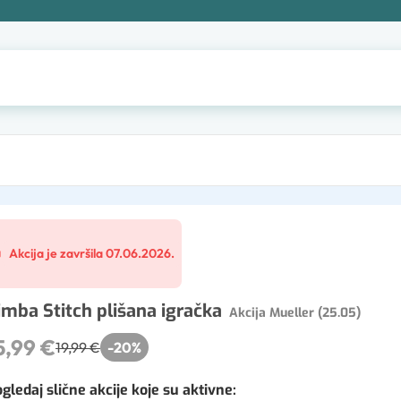
Akcija je završila 07.06.2026.
imba Stitch plišana igračka
Akcija Mueller (25.05)
5,99 €
19,99 €
-
20
%
gledaj slične akcije koje su aktivne
: