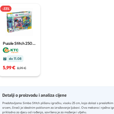
-
33
%
Puzzle Stitch
250
kom
do 11.08
5,99 €
8,99 €
Detalji o proizvodu i analiza cijene
Predstavljamo Simba Stitch plišanu igračku, visoku 25 cm, koja dolazi s preslatkim
srcem, čineći je idealnim poklonom za izražavanje ljubavi
.
Ova mekana i nježna ig
prikladna za djecu od rođenja, savršena je za maženje i utjehu
.