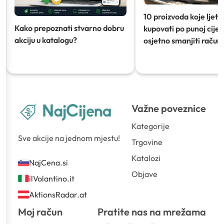
10 proizvoda koje ljeti
Kako prepoznati stvarno dobru
kupovati po punoj cijeni
akciju u katalogu?
osjetno smanjiti račun)
Važne poveznice
Kategorije
Sve akcije na jednom mjestu!
Trgovine
Katalozi
NajCena.si
Objave
ilVolantino.it
AktionsRadar.at
Moj račun
Pratite nas na mrežama