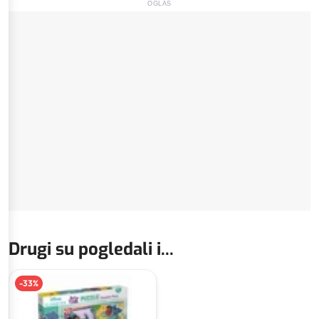
OGLAS
Drugi su pogledali i...
-
33
%