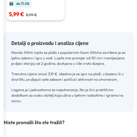
do 11.08
5,99 €
8,99 €
Detalji o proizvodu i analiza cijene
Mondo Stitch lopta za plažu s popularnim likom Stitcha savršena je za
ljetnu zabavu i igru u vodi
.
Lopta ima promjer od 50 cm i namijenjena
je djeci starijoj od 2 godine, dostupna u više vrsta dizajna
.
Trenutna cijena iznosi 3,19 €
.
Idealna je za igru na plaži, u bazenu ili u
dvorištu, pružajući sate zabave i potičući aktivnost na otvorenom
.
Lagana je i jednostavna za napuhavanje, što je čini praktičnim
dodatkom za svaku obitelj koja uživa u ljetnim radostima i igrama na
suncu.
Niste pronašli što ste tražili?