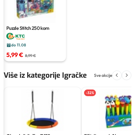
Puzzle Stitch
250 kom
do 11.08
5,99 €
8,99 €
Više iz kategorije Igračke
Sve akcije
-
32
%