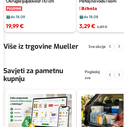
Okrugla ljuljačka
Ø 110 cm
Pištolj na vodu
1 kom
do 18.08
do 18.08
19,99 €
3,29 €
4,89 €
Više iz trgovine Mueller
Sve akcije
Savjeti za pametnu
Pogledaj
kupnju
sve