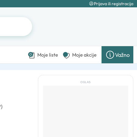
Prijava ili registracija
Važno
Moje liste
Moje akcije
0
OGLAS
7)