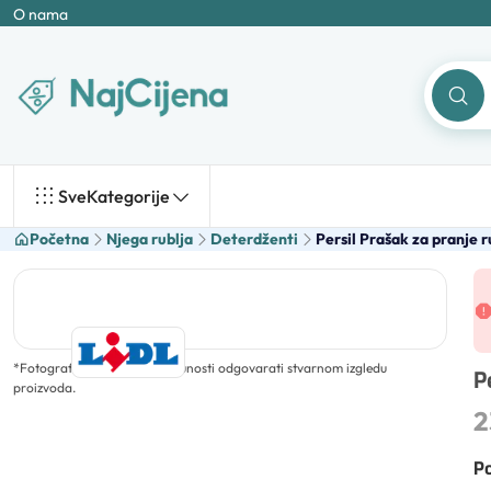
O nama
Sve
Kategorije
Početna
Njega rublja
Deterdženti
Persil Prašak za pranje r
*
Fotografija ne mora u potpunosti odgovarati stvarnom izgledu
P
proizvoda.
2
Po