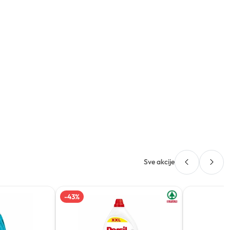
Sve akcije
-
43
%