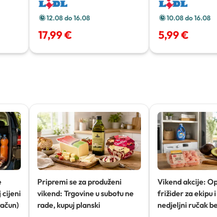
12.08 do 16.08
10.08 do 16.08
17,99 €
5,99 €
e
Pripremi se za produženi
Vikend akcije: O
 cijeni
vikend: Trgovine u subotu ne
frižider za ekipu i 
račun)
rade, kupuj planski
nedjeljni ručak b