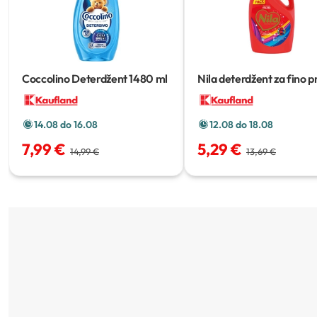
Coccolino Deterdžent
1480 ml
Nila deterdžent za fino p
rublja
3,7 L
14.08 do 16.08
12.08 do 18.08
7,99 €
5,29 €
14,99 €
13,69 €