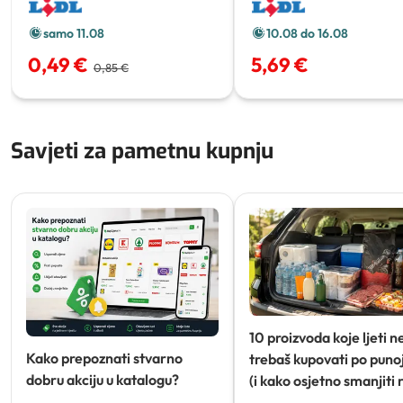
samo 11.08
10.08 do 16.08
0,49 €
5,69 €
0,85 €
Savjeti za pametnu kupnju
10 proizvoda koje ljeti n
Kako prepoznati stvarno
trebaš kupovati po punoj
dobru akciju u katalogu?
(i kako osjetno smanjiti 