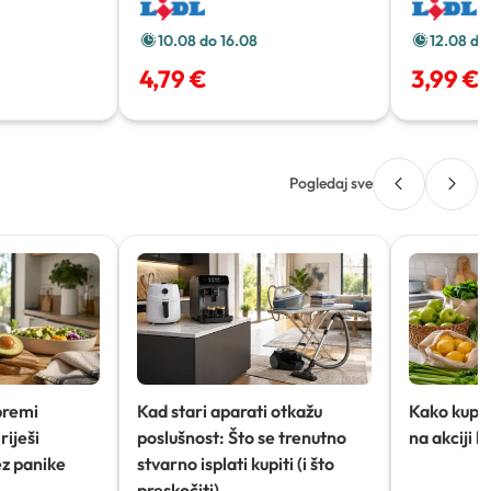
10.08 do 16.08
12.08 do
4,79 €
3,99 €
Pogledaj sve
premi
Kad stari aparati otkažu
Kako kupov
riješi
poslušnost: Što se trenutno
na akciji 
ez panike
stvarno isplati kupiti (i što
preskočiti)