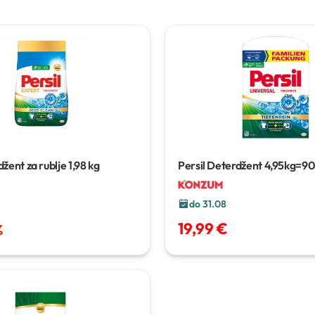
Persil Deterdžent
4,95kg=90 
džent za rublje
1,98 kg
70/1
do 31.08
19,99 €
%