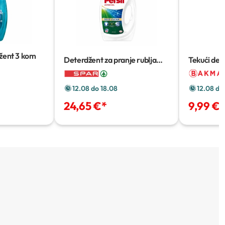
žent
3 kom
Deterdžent za pranje rublja
Tekući det
Persil
2,97 L
60 pranja
12.08 do 18.08
12.08 do
24,65 €
*
9,99 €