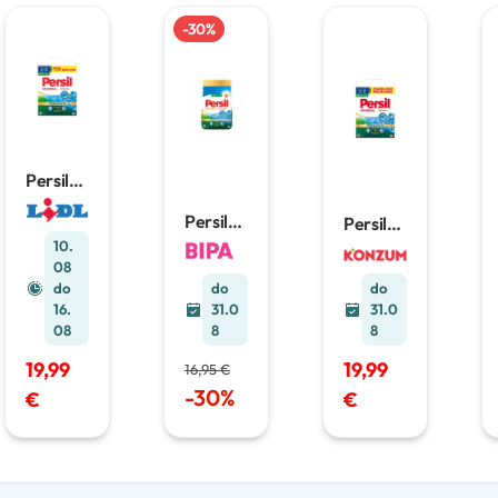
-
30
%
Persil
prašak
za
Persil
Persil
pranje
deterdž
Deterdž
10.
rublja
ent za
ent
08
6.05 kg
rublje
4,95kg=
do
do
do
1,98 kg
90
31.0
16.
31.0
pranja,
8
08
8
70/1
19,99
19,99
16,95 €
-
30
%
€
€