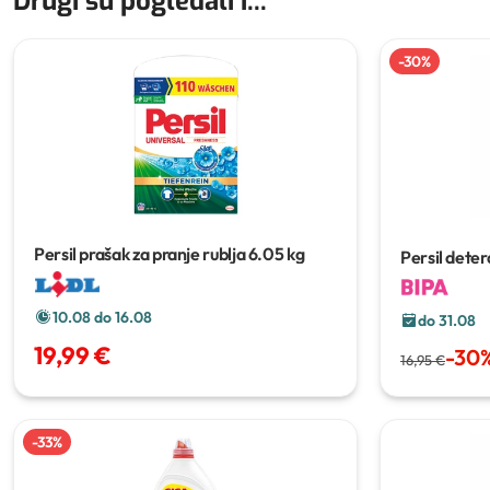
Drugi su pogledali i...
-
30
%
Persil prašak za pranje rublja
6.05 kg
Persil deter
10.08 do 16.08
do 31.08
19,99 €
-
30
16,95 €
-
33
%