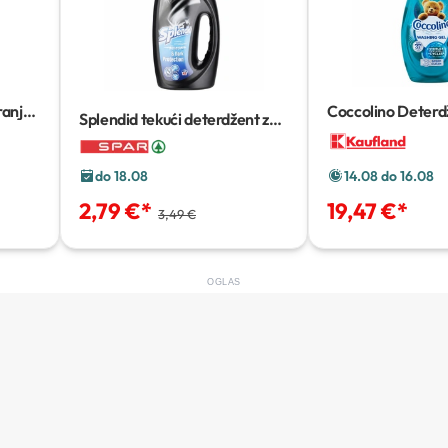
ranje
Coccolino Deterd
Splendid tekući deterdžent za
pranje rublja
1,5 L / 42 pranja
do 18.08
14.08 do 16.08
2,79 €
*
19,47 €
*
3,49 €
OGLAS