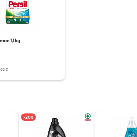
timan
1,1 kg
,99 €
-
20
%