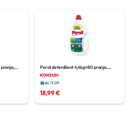
pranja,
Persil deterdžent
4,4kg=80 pranja,
3,96l=88 pranja
do 17.09
18,99 €