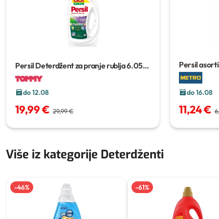
Persil asor
Persil Deterdžent za pranje rublja
6.05
kg ili 4.95 L
do 12.08
do 16.08
19,99 €
11,24 €
29,99 €
6
Više iz kategorije Deterdženti
-
46
%
-
61
%