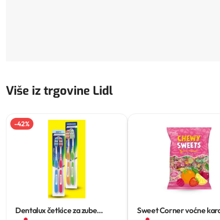
Više iz trgovine Lidl
-
42
%
Dentalux četkice za zube
Sweet Corner voćne kar
classic
2 kom
XXL
1.2 kg