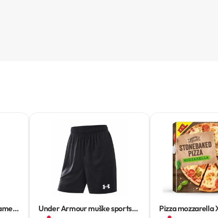
amele
Under Armour muške sportske
Pizza mozzarella
kratke hlače