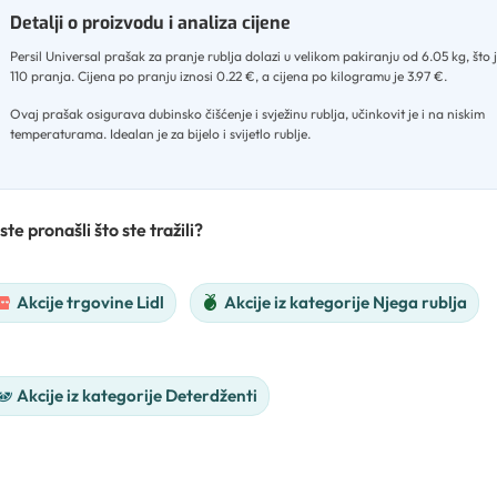
Detalji o proizvodu i analiza cijene
Persil Universal prašak za pranje rublja dolazi u velikom pakiranju od 6.05 kg, što 
110 pranja
.
Cijena po pranju iznosi 0.22 €, a cijena po kilogramu je 3.97 €
.
Ovaj prašak osigurava dubinsko čišćenje i svježinu rublja, učinkovit je i na niskim
temperaturama
.
Idealan je za bijelo i svijetlo rublje.
ste pronašli što ste tražili?
Akcije trgovine Lidl
Akcije iz kategorije Njega rublja
Akcije iz kategorije Deterdženti