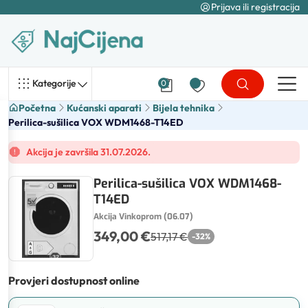
Prijava ili registracija
Kategorije
0
Početna
Kućanski aparati
Bijela tehnika
Perilica-sušilica VOX WDM1468-T14ED
Akcija je završila 31.07.2026.
Perilica-sušilica VOX WDM1468-
T14ED
Akcija Vinkoprom (06.07)
349,00 €
517,17 €
-
32
%
Provjeri dostupnost online