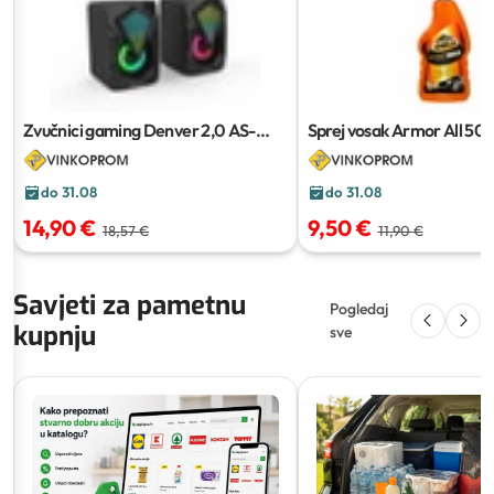
Zvučnici gaming Denver 2,0 AS-
Sprej vosak Armor All
500
500
do 31.08
do 31.08
14,90 €
9,50 €
18,57 €
11,90 €
Savjeti za pametnu
Pogledaj
kupnju
sve