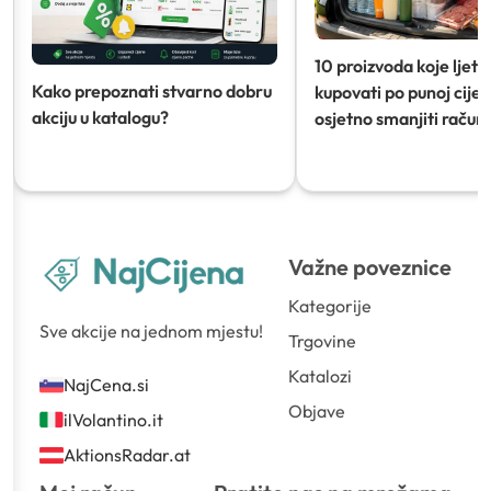
10 proizvoda koje ljeti
Kako prepoznati stvarno dobru
kupovati po punoj cijeni
akciju u katalogu?
osjetno smanjiti račun)
Važne poveznice
Kategorije
Sve akcije na jednom mjestu!
Trgovine
Katalozi
NajCena.si
Objave
ilVolantino.it
AktionsRadar.at