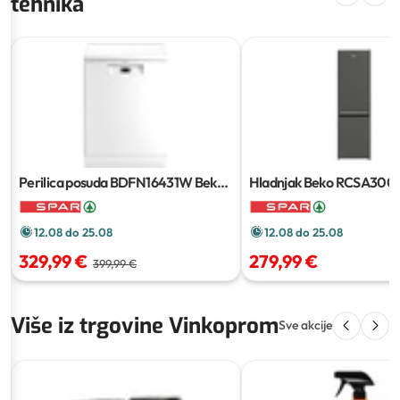
tehnika
Perilica posuda BDFN16431W Beko
1
Hladnjak Beko RCSA30
kom
kom
12.08 do 25.08
12.08 do 25.08
329,99 €
279,99 €
399,99 €
Više iz trgovine Vinkoprom
Sve akcije