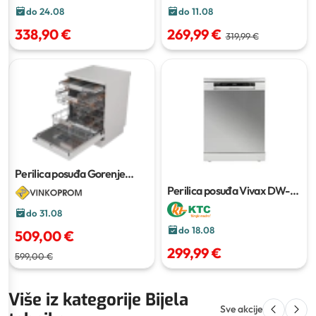
do 24.08
do 11.08
338,90 €
269,99 €
319,99 €
Perilica posuđa Gorenje
GS673A
Perilica posuđa Vivax DW-
601262CL X
do 31.08
do 18.08
509,00 €
299,99 €
599,00 €
Više iz kategorije Bijela
Sve akcije