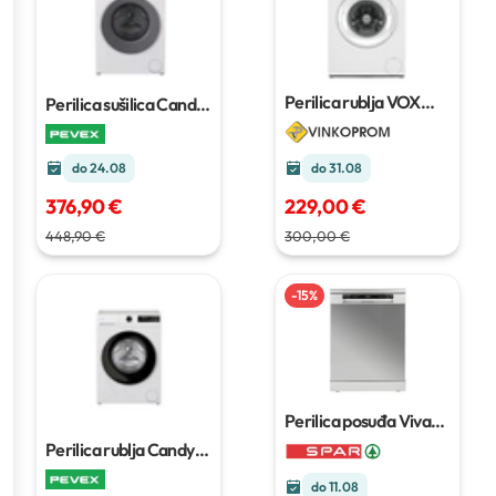
Perilica rublja VOX
Perilica sušilica Candy
WM 1070-T14D
GWD 485SB6-S
do 24.08
do 31.08
376,90 €
229,00 €
448,90 €
300,00 €
-
15
%
Perilica posuđa Vivax
DW-601473C X
Perilica rublja Candy
GD 26SS6-S
do 11.08