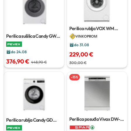
Perilica rublja VOX WM
1070-T14D
Perilica sušilica Candy GWD
485SB6-S
do 31.08
do 24.08
229,00 €
376,90 €
448,90 €
300,00 €
-
15
%
Perilica posuđa Vivax DW-
Perilica rublja Candy GD
601473C X
26SS6-S