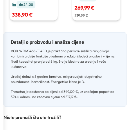
do 24.08
269,99 €
338,90 €
319,99 €
Detalji o proizvodu i analiza cijene
VOX WDM1468-T14ED je praktična perilica-sušilica rublja koja
kombinira dvije funkcije u jednom uređaju, štedeći prostor i vrijeme
.
Nudi kapacitet pranja od 8 kg, što je idealno za srednja i veća
kućanstva
.
Uređaj dolazi s 5 godina jamstva, osiguravajući dugotrajnu
pouzdanost i bezbrižnost
.
Energetska klasa je D
.
Trenutno je dostupna po cijeni od 349,00 €, uz značajan popust od
32% u odnosu na redovnu cijenu od 517,17 €.
Niste pronašli što ste tražili?