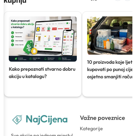
kupnju
10 proizvoda koje ljeti
Kako prepoznati stvarno dobru
kupovati po punoj cijeni
akciju u katalogu?
osjetno smanjiti račun)
Važne poveznice
Kategorije
Sve akcije na jednom mjestu!