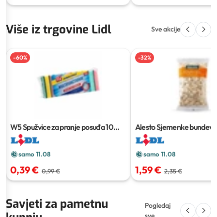
Više iz trgovine Lidl
Sve akcije
-
60
%
-
32
%
W5 Spužvice za pranje posuđa
10
Alesto Sjemenke bundeve
kom
samo 11.08
samo 11.08
0,39 €
1,59 €
0,99 €
2,35 €
Savjeti za pametnu
Pogledaj
sve