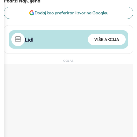
Podrži NajCijena
Dodaj kao preferirani izvor na Googleu
Lidl
VIŠE AKCIJA
OGLAS