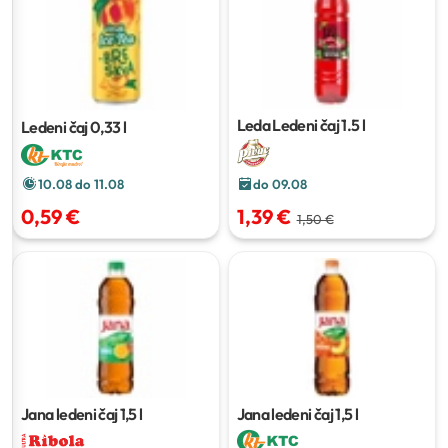
Leda Ledeni čaj
1.5 l
Ledeni čaj
0,33 l
10.08 do 11.08
do 09.08
0,59 €
1,39 €
1,50 €
Jana ledeni čaj
1,5 l
Jana ledeni čaj
1,5 l