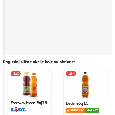
Pogledaj slične akcije koje su aktivne
:
-
32
%
-
23
%
Freeway ledeni čaj
1.5 l
Ledeni čaj
1,5 l