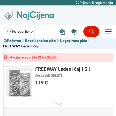
Prijava ili registracija
Kategorije
0
Početna
Bezalkoholna pića
Negazirana pića
FREEWAY Ledeni čaj
Akcija je završila 12.07.2026.
FREEWAY Ledeni čaj 1.5 l
Akcija Lidl (08.07)
1,19 €
OGLAS