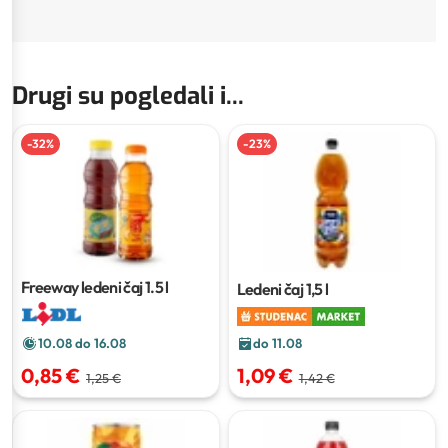
Drugi su pogledali i...
-
32
%
-
23
%
Freeway ledeni čaj
1.5 l
Ledeni čaj
1,5 l
do 11.08
10.08 do 16.08
1,09 €
0,85 €
1,42 €
1,25 €