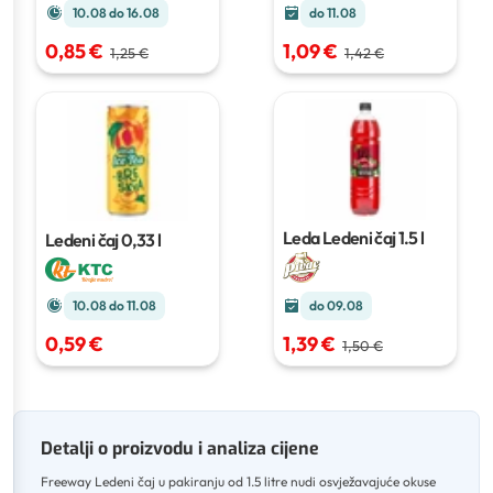
do 11.08
10.08 do 16.08
1,09 €
0,85 €
1,42 €
1,25 €
Leda Ledeni čaj
1.5 l
Ledeni čaj
0,33 l
10.08 do 11.08
do 09.08
0,59 €
1,39 €
1,50 €
Detalji o proizvodu i analiza cijene
Freeway Ledeni čaj u pakiranju od 1.5 litre nudi osvježavajuće okuse