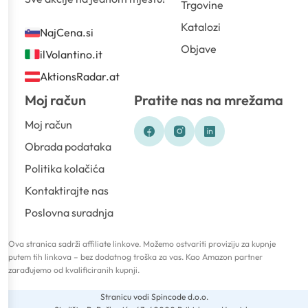
Trgovine
Katalozi
NajCena.si
Objave
ilVolantino.it
AktionsRadar.at
Moj račun
Pratite nas na mrežama
Moj račun
Obrada podataka
Politika kolačića
Kontaktirajte nas
Poslovna suradnja
Ova stranica sadrži affiliate linkove. Možemo ostvariti proviziju za kupnje
putem tih linkova – bez dodatnog troška za vas. Kao Amazon partner
zarađujemo od kvalificiranih kupnji.
Stranicu vodi Spincode d.o.o.