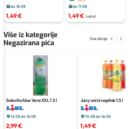
do 18.08
do 11.08
1,49 €
1,49 €
1,69 €
Više iz kategorije
Sve akcije
Negazirana pića
Solevita Aloe Vera XXL
1.5 l
Juicy voćni napitak
1.5 l
12.08 do 16.08
10.08 do 16.08
2,99 €
1,49 €