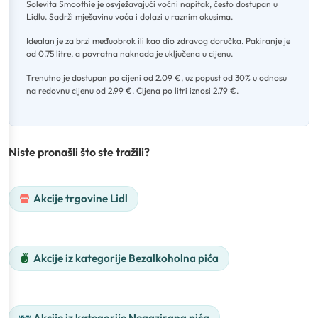
Solevita Smoothie je osvježavajući voćni napitak, često dostupan u
Lidlu
.
Sadrži mješavinu voća i dolazi u raznim okusima
.
Idealan je za brzi međuobrok ili kao dio zdravog doručka
.
Pakiranje je
od 0.75 litre, a povratna naknada je uključena u cijenu
.
Trenutno je dostupan po cijeni od 2.09 €, uz popust od 30% u odnosu
na redovnu cijenu od 2.99 €
.
Cijena po litri iznosi 2.79 €.
Niste pronašli što ste tražili?
Akcije trgovine Lidl
Akcije iz kategorije Bezalkoholna pića
Akcije iz kategorije Negazirana pića