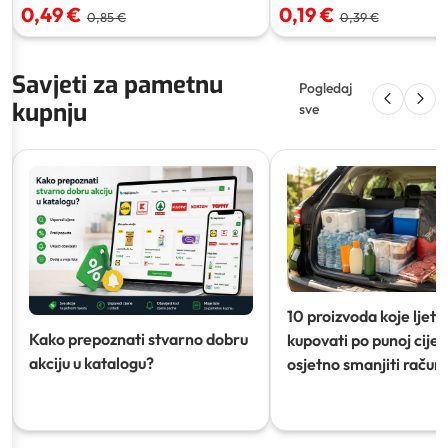
0,49 €
0,19 €
0,85 €
0,39 €
Savjeti za pametnu
Pogledaj
kupnju
sve
10 proizvoda koje ljeti
Kako prepoznati stvarno dobru
kupovati po punoj cijeni
akciju u katalogu?
osjetno smanjiti račun)