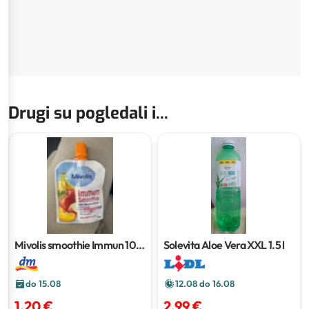
Drugi su pogledali i...
Mivolis smoothie Immun
100
Solevita Aloe Vera XXL
1.5 l
g
do 15.08
12.08 do 16.08
1,20 €
2,99 €