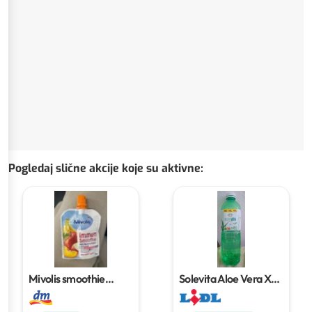
Pogledaj slične akcije koje su aktivne
:
Mivolis smoothie
Solevita Aloe Vera XXL
Immun
100 g
1.5 l