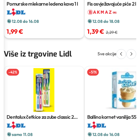
Pomurske mlekarne ledena kava
1 l
Fis osvježavajuće piće
2 l
12.08 do 16.08
12.08 do 18.08
1,99 €
1,39 €
2,29 €
Više iz trgovine Lidl
Sve akcije
-
42
%
-
51
%
Dentalux četkice za zube classic
2
Ballino kornet vanilija
55 g
kom
samo 11.08
12.08 do 16.08