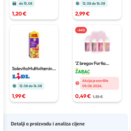
do 15.08
12.08 do 16.08
1,20 €
2,99 €
-
64
%
'Z bregov Fortia
Smoothie
200 g
Solevita Multivitamin
XXL
1.5 l
Akcija je završila
12.08 do 16.08
09.08.2026.
1,99 €
0,49 €
1,35 €
Detalji o proizvodu i analiza cijene