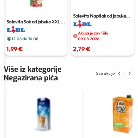
Solevita Napitak od jabuke
10 x 0.25 l
Solevita Sok od jabuke XXL
2
l
Akcija je završila
12.08 do 16.08
09.08.2026.
1,99 €
2,79 €
Više iz kategorije
Sve akcije
Negazirana pića