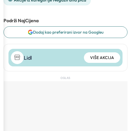
Podrži NajCijena
Dodaj kao preferirani izvor na Googleu
Lidl
VIŠE AKCIJA
OGLAS