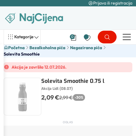
Prijava ili registracija
Kategorije
0
Početna
Bezalkoholna pića
Negazirana pića
Solevita Smoothie
Akcija je završila 12.07.2026.
Solevita Smoothie 0.75 l
Akcija Lidl (08.07)
2,09 €
2,99 €
-
30
%
OGLAS