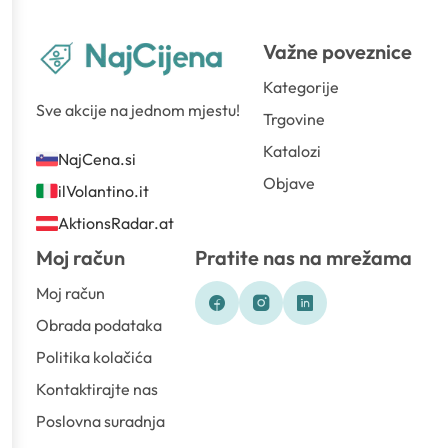
Važne poveznice
Kategorije
Sve akcije na jednom mjestu!
Trgovine
Katalozi
NajCena.si
Objave
ilVolantino.it
AktionsRadar.at
Moj račun
Pratite nas na mrežama
Moj račun
Obrada podataka
Politika kolačića
Kontaktirajte nas
Poslovna suradnja