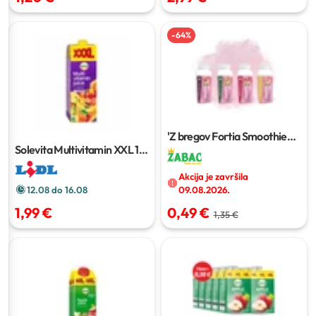
-
64
%
'Z bregov Fortia Smoothie
200 g
Solevita Multivitamin XXL
1.5
l
Akcija je završila
12.08 do 16.08
09.08.2026.
1,99 €
0,49 €
1,35 €