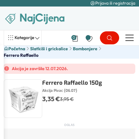
Prijava ili registracija
Kategorije
0
Početna
Slatkiši i grickalice
Bombonjere
Ferrero Raffaello
Akcija je završila 12.07.2026.
Ferrero Raffaello 150g
Akcija Pivac (06.07)
3,35 €
3,95 €
OGLAS