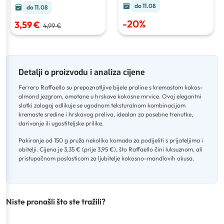
do 11.08
do 11.08
-
20
%
3,59 €
4,99 €
Detalji o proizvodu i analiza cijene
Ferrero Raffaello su prepoznatljive bijele praline s kremastom kokos-
almond jezgrom, omotane u hrskave kokosne mrvice
.
Ovaj elegantni
slatki zalogaj odlikuje se ugodnom teksturalnom kombinacijom
kremaste sredine i hrskavog preliva, idealan za posebne trenutke,
darivanje ili ugostiteljske prilike
.
Pakiranje od 150 g pruža nekoliko komada za podijeliti s prijateljima i
obitelji
.
Cijena je 3,35 € (prije 3,95 €), što Raffaello čini luksuznom, ali
pristupačnom poslasticom za ljubitelje kokosno-mandlovih okusa.
Niste pronašli što ste tražili?