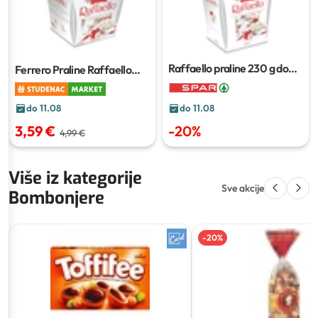
Raffaello praline
230 g do
Ferrero Praline Raffaello
260 g
150 g
do 11.08
do 11.08
3,59 €
-
20
%
4,99 €
Više iz kategorije
Sve akcije
Bombonjere
-
20
%