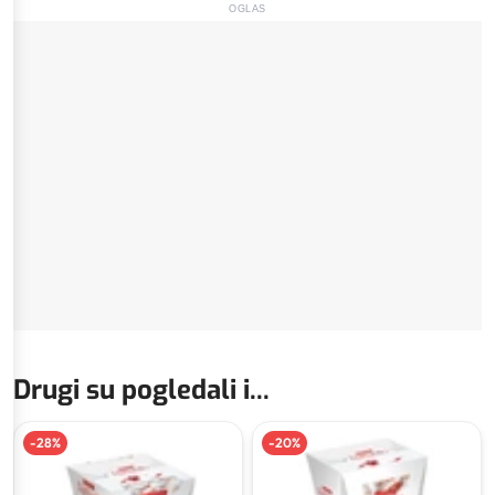
OGLAS
Drugi su pogledali i...
-
28
%
-
20
%