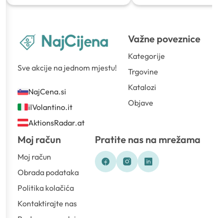
Važne poveznice
Kategorije
Sve akcije na jednom mjestu!
Trgovine
Katalozi
NajCena.si
Objave
ilVolantino.it
AktionsRadar.at
Moj račun
Pratite nas na mrežama
Moj račun
Obrada podataka
Politika kolačića
Kontaktirajte nas