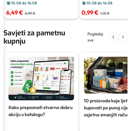
10.08 do 16.08
10.08 do 16.08
6,49 €
0,99 €
6,99 €
1,15 €
Savjeti za pametnu
Pogledaj
kupnju
sve
10 proizvoda koje ljeti
Kako prepoznati stvarno dobru
kupovati po punoj cijeni
akciju u katalogu?
osjetno smanjiti račun)