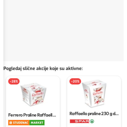
Pogledaj slične akcije koje su aktivne
:
-
28
%
-
20
%
Raffaello praline
230 g do
Ferrero Praline Raffaello
260 g
150 g