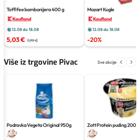
Toffifee bombonijera
400 g
Mozart Kugle
12.08 do 18.08
12.08 do 18.08
5,03 €
-
20
%
7,99 €
Više iz trgovine Pivac
Sve akcije
Podravka Vegeta Original
950g
Zott Protein puding
200g