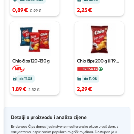
2,25 €
0,89 €
0,99 €
Chio čips
120-130 g
Chio čips
200 g ili 190
g
do 11.08
do 11.08
1,89 €
2,29 €
2,52 €
Detalji o proizvodu i analiza cijene
Eridanous Čips donosi jedinstvene mediteranske okuse u vaš dom, s
varijantama inspiriranim popularnim grčkim jelima
.
Dostupan je u