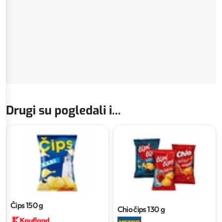
Drugi su pogledali i...
Čips
150 g
Chio čips
130 g