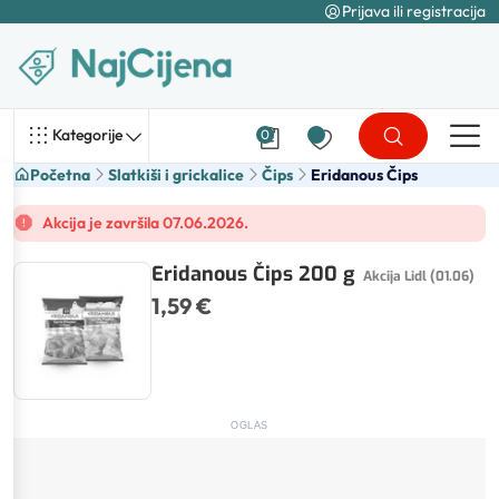
Prijava ili registracija
Kategorije
0
Početna
Slatkiši i grickalice
Čips
Eridanous Čips
Akcija je završila 07.06.2026.
Eridanous Čips 200 g
Akcija Lidl (01.06)
1,59 €
OGLAS