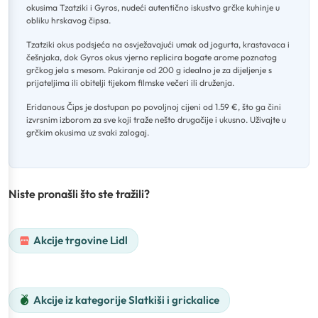
okusima Tzatziki i Gyros, nudeći autentično iskustvo grčke kuhinje u
obliku hrskavog čipsa
.
Tzatziki okus podsjeća na osvježavajući umak od jogurta, krastavaca i
češnjaka, dok Gyros okus vjerno replicira bogate arome poznatog
grčkog jela s mesom
.
Pakiranje od 200 g idealno je za dijeljenje s
prijateljima ili obitelji tijekom filmske večeri ili druženja
.
Eridanous Čips je dostupan po povoljnoj cijeni od 1.59 €, što ga čini
izvrsnim izborom za sve koji traže nešto drugačije i ukusno
.
Uživajte u
grčkim okusima uz svaki zalogaj.
Niste pronašli što ste tražili?
Akcije trgovine Lidl
Akcije iz kategorije Slatkiši i grickalice