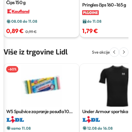
Čips
150 g
Pringles čips
160–165 g
do 11.08
08.08 do 11.08
1,79 €
0,89 €
0,99 €
Više iz trgovine Lidl
Sve akcije
-
60
%
W5 Spužvice za pranje posuđa
10
Under Armour sportska m
kom
samo 11.08
12.08 do 16.08