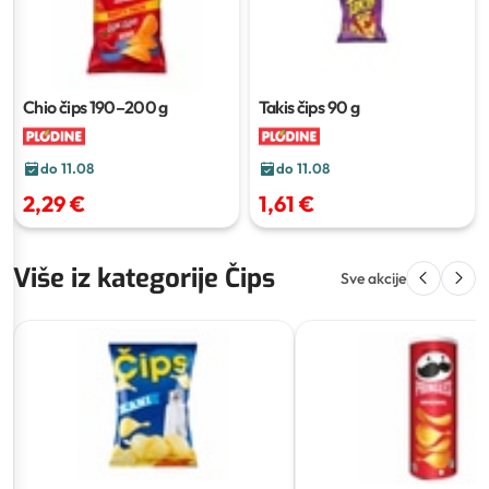
Chio čips
190–200 g
Takis čips
90 g
do 11.08
do 11.08
2,29 €
1,61 €
Više iz kategorije Čips
Sve akcije