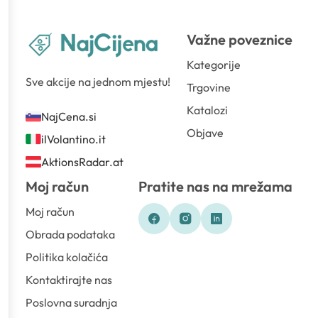
Važne poveznice
Kategorije
Sve akcije na jednom mjestu!
Trgovine
Katalozi
NajCena.si
Objave
ilVolantino.it
AktionsRadar.at
Moj račun
Pratite nas na mrežama
Moj račun
Obrada podataka
Politika kolačića
Kontaktirajte nas
Poslovna suradnja