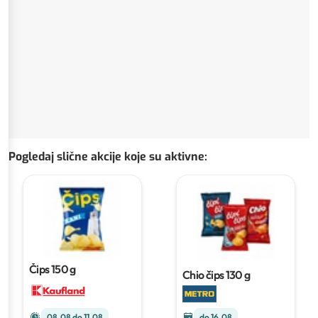
Pogledaj slične akcije koje su aktivne
:
Čips
150 g
Chio čips
130 g
do 16.08
08.08 do 11.08