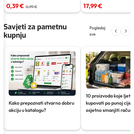
0,39 €
17,99 €
0,99 €
Savjeti za pametnu
Pogledaj
kupnju
sve
10 proizvoda koje ljeti
Kako prepoznati stvarno dobru
kupovati po punoj cijeni
akciju u katalogu?
osjetno smanjiti račun)