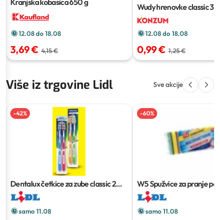
Kranjska kobasica
650 g
Wudy hrenovke classic
30
12.08 do 18.08
12.08 do 18.08
3,69 €
0,99 €
4,15 €
1,25 €
Više iz trgovine Lidl
Sve akcije
-
42
%
-
60
%
Dentalux četkice za zube classic
2
W5 Spužvice za pranje po
kom
kom
samo 11.08
samo 11.08