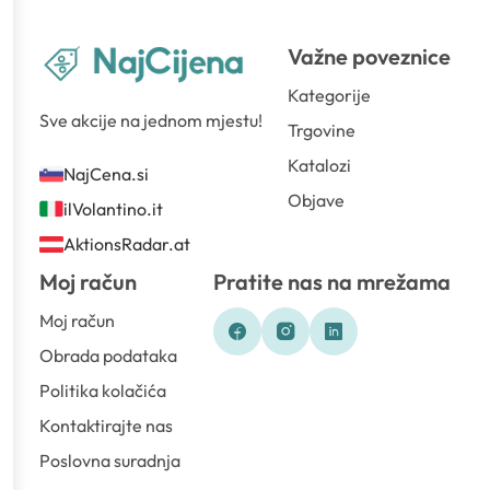
Važne poveznice
Kategorije
Sve akcije na jednom mjestu!
Trgovine
Katalozi
NajCena.si
Objave
ilVolantino.it
AktionsRadar.at
Moj račun
Pratite nas na mrežama
Moj račun
Obrada podataka
Politika kolačića
Kontaktirajte nas
Poslovna suradnja