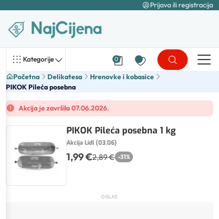
Prijava ili registracija
Kategorije
0
Početna
Delikatesa
Hrenovke i kobasice
PIKOK Pileća posebna
Akcija je završila 07.06.2026.
PIKOK Pileća posebna 1 kg
Akcija Lidl (03.06)
1,99 €
2,89 €
-
31
%
OGLAS