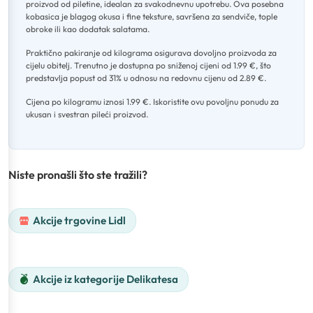
proizvod od piletine, idealan za svakodnevnu upotrebu
.
Ova posebna
kobasica je blagog okusa i fine teksture, savršena za sendviče, tople
obroke ili kao dodatak salatama
.
Praktično pakiranje od kilograma osigurava dovoljno proizvoda za
cijelu obitelj
.
Trenutno je dostupna po sniženoj cijeni od 1.99 €, što
predstavlja popust od 31% u odnosu na redovnu cijenu od 2.89 €
.
Cijena po kilogramu iznosi 1.99 €
.
Iskoristite ovu povoljnu ponudu za
ukusan i svestran pileći proizvod.
Niste pronašli što ste tražili?
Akcije trgovine Lidl
Akcije iz kategorije Delikatesa