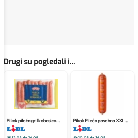
Drugi su pogledali i...
Pikok pileća gril kobasica
Pikok Pileća posebna XXL
500 g
1250 g
12.08 do 16.08
10.08 do 16.08