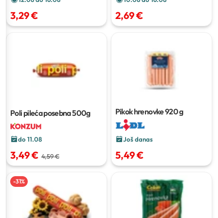
3,29 €
2,69 €
Pikok hrenovke
920 g
Poli pileća posebna
500g
do 11.08
Još danas
3,49 €
5,49 €
4,59 €
-
31
%