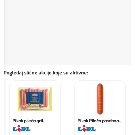
Pogledaj slične akcije koje su aktivne
:
Pikok pileća gril
Pikok Pileća posebna
kobasica
500 g
XXL
1250 g