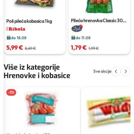
Pileća hrenovka Classic
300
Poli pileća kobasica
1 kg
g
do 18.08
do 11.08
5,99 €
1,79 €
8,69 €
1,99 €
Više iz kategorije
Sve akcije
Hrenovke i kobasice
-
11
%