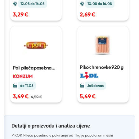
12.08 do 16.08
10.08 do 16.08
3,29 €
2,69 €
Pikok hrenovke
920 g
Poli pileća posebna
500g
do 11.08
Još danas
3,49 €
5,49 €
4,59 €
Detalji o proizvodu i analiza cijene
PIKOK Pileća posebna u pakiranju od 1 kg je popularan mesni