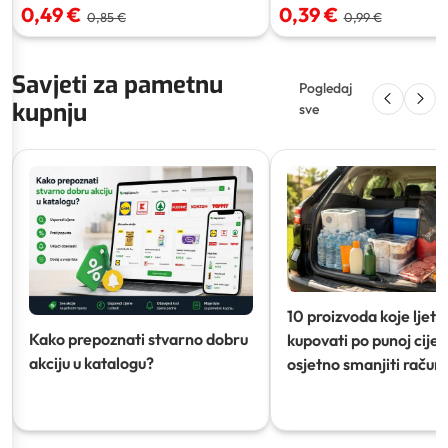
0,49 €
0,39 €
0,85 €
0,99 €
Savjeti za pametnu
Pogledaj
kupnju
sve
10 proizvoda koje ljeti
Kako prepoznati stvarno dobru
kupovati po punoj cijeni
akciju u katalogu?
osjetno smanjiti račun)