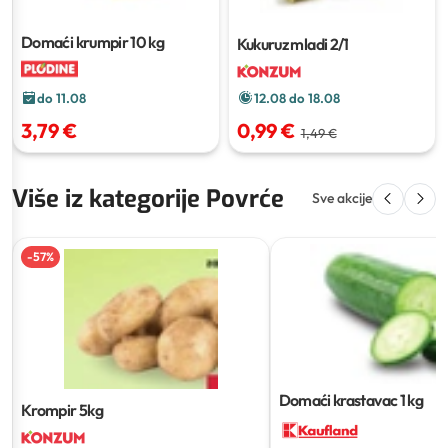
Domaći krumpir
10 kg
Kukuruz mladi
2/1
12.08 do 18.08
do 11.08
0,99 €
3,79 €
1,49 €
Više iz kategorije Povrće
Sve akcije
-
57
%
Domaći krastavac
1 kg
Krompir
5kg