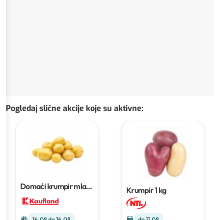
Pogledaj slične akcije koje su aktivne
:
Domaći krumpir mladi
Krumpir
1 kg
1 kg
do 11.08
14.08 do 16.08