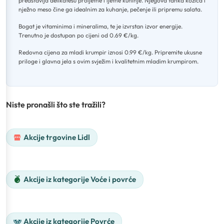
predstavlja delikatesu proljetne i ljetne kuhinje
.
Njegova tanka kožica i
nježno meso čine ga idealnim za kuhanje, pečenje ili pripremu salata
.
Bogat je vitaminima i mineralima, te je izvrstan izvor energije
.
Trenutno je dostupan po cijeni od 0.69 €/kg
.
Redovna cijena za mladi krumpir iznosi 0.99 €/kg
.
Pripremite ukusne
priloge i glavna jela s ovim svježim i kvalitetnim mladim krumpirom.
Niste pronašli što ste tražili?
Akcije trgovine Lidl
Akcije iz kategorije Voće i povrće
Akcije iz kategorije Povrće