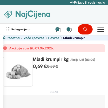
Prijava ili registracija
Kategorije
0
Početna
Voće i povrće
Povrće
Mladi krumpir
Akcija je završila 07.06.2026.
Mladi krumpir kg
Akcija Lidl (03.06)
0,69 €
0,99 €
OGLAS