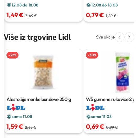
12.08 do 18.08
12.08 do 18.08
1,49 €
0,79 €
3,49 €
1,89 €
Više iz trgovine Lidl
Sve akcije
-
32
%
-
30
%
Alesto Sjemenke bundeve
250 g
W5 gumene rukavice
2 pa
samo 11.08
samo 11.08
1,59 €
0,69 €
2,35 €
0,99 €