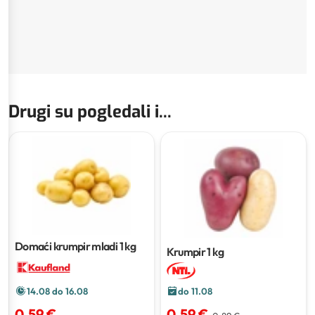
Drugi su pogledali i...
Domaći krumpir mladi
1 kg
Krumpir
1 kg
do 11.08
14.08 do 16.08
0,59 €
0,59 €