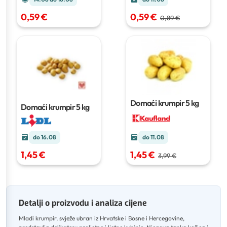
0,59 €
0,59 €
0,89 €
Domaći krumpir
5 kg
Domaći krumpir
5 kg
do 16.08
do 11.08
1,45 €
1,45 €
3,99 €
Detalji o proizvodu i analiza cijene
Mladi krumpir, svježe ubran iz Hrvatske i Bosne i Hercegovine,