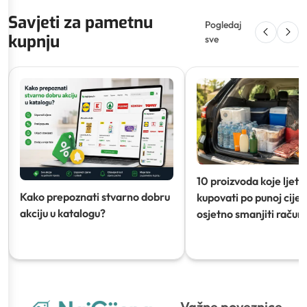
Savjeti za pametnu
Pogledaj
kupnju
sve
10 proizvoda koje ljeti
Kako prepoznati stvarno dobru
kupovati po punoj cijeni
akciju u katalogu?
osjetno smanjiti račun)
Važne poveznice