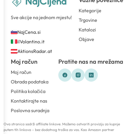
Kategorije
Sve akcije na jednom mjestu!
Trgovine
Katalozi
NajCena.si
Objave
ilVolantino.it
AktionsRadar.at
Moj račun
Pratite nas na mrežama
Moj račun
Obrada podataka
Politika kolačića
Kontaktirajte nas
Poslovna suradnja
Ova stranica sadrži affiliate linkove. Možemo ostvariti proviziju za kupnje
putem tih linkova – bez dodatnog troška za vas. Kao Amazon partner