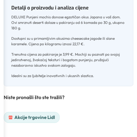
Detalji o proizvodu i analiza cijene
DELUXE Punjeni mochis donose egzotičan okus Japana u vaš dom
.
Ovi smrznuti deserti dolaze u pakiranju od 6 komada po 30 g, ukupno
180 g
.
Dostupni su u primamljivim okusima cheesecake jagode ili slane
karamele
.
Cijena po kilogramu iznosi 22,17 €
.
Trenutna cijena za pakiranje je 3,99 €
.
Mochiji su poznati po svojoj
jedinstvenoj, žvakaćoj teksturi i bogatom punjenju, pružajući
nezaboravno iskustvo svakom zalogaju
.
Idealni su za ljubitelje inovativnih i ukusnih slastica.
Niste pronašli što ste tražili?
Akcije trgovine Lidl