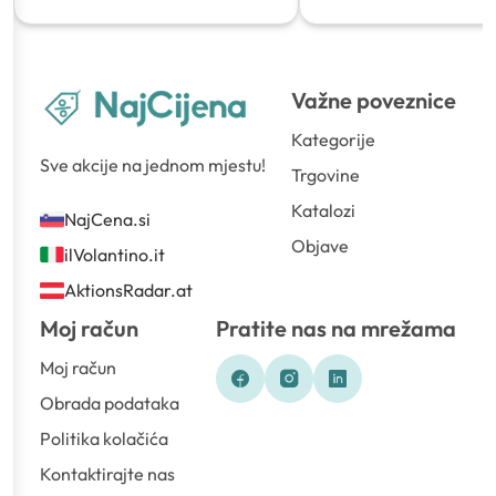
Važne poveznice
Kategorije
Sve akcije na jednom mjestu!
Trgovine
Katalozi
NajCena.si
Objave
ilVolantino.it
AktionsRadar.at
Moj račun
Pratite nas na mrežama
Moj račun
Obrada podataka
Politika kolačića
Kontaktirajte nas