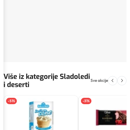
Više iz kategorije Sladoledi
Sve akcije
i deserti
-
51
%
-
31
%