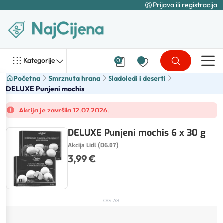
Prijava ili registracija
Kategorije
0
Početna
Smrznuta hrana
Sladoledi i deserti
DELUXE Punjeni mochis
Akcija je završila 12.07.2026.
DELUXE Punjeni mochis 6 x 30 g
Akcija Lidl (06.07)
3,99 €
OGLAS