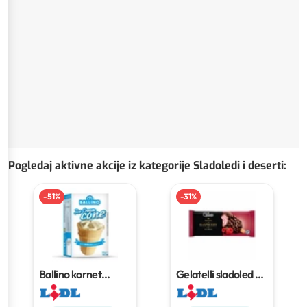
Pogledaj aktivne akcije iz kategorije Sladoledi i deserti
:
-
51
%
-
31
%
Ballino kornet
Gelatelli sladoled na
vanilija
55 g
štapiću
110 ml