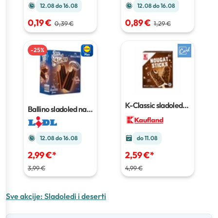
12.08 do 16.08
12.08 do 16.08
0,19 €
0,89 €
0,39 €
1,29 €
-
25
%
K-Classic sladoled
Ballino sladoled na
na štapiću
6 x 74 ml
štapiću od čokolade
ili 4 x 110 ml
16 x 60 ml
12.08 do 16.08
do 11.08
2,99 €
*
2,59 €
*
3,99 €
4,99 €
Sve akcije:
Sladoledi i deserti