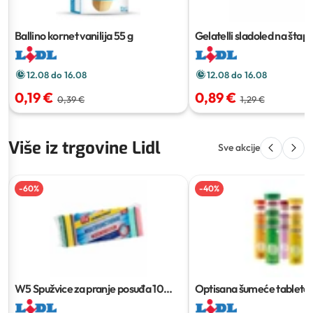
Ballino kornet vanilija
55 g
Gelatelli sladoled na štapi
12.08 do 16.08
12.08 do 16.08
0,19 €
0,89 €
0,39 €
1,29 €
Više iz trgovine Lidl
Sve akcije
-
60
%
-
40
%
W5 Spužvice za pranje posuđa
10
Optisana šumeće tablete
kom
komada