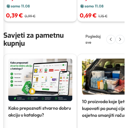
samo 11.08
samo 11.08
0,39 €
0,69 €
0,99 €
1,15 €
Savjeti za pametnu
Pogledaj
kupnju
sve
10 proizvoda koje ljeti
Kako prepoznati stvarno dobru
kupovati po punoj cijeni
akciju u katalogu?
osjetno smanjiti račun)