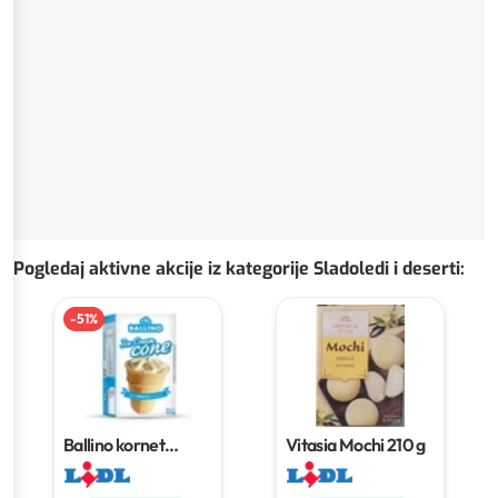
Pogledaj aktivne akcije iz kategorije Sladoledi i deserti
:
-
51
%
Ballino kornet
Vitasia Mochi
210 g
vanilija
55 g