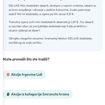
DELUXE Mini sladoledni deserti, dostupni u raznim vrstama, idealni su
za brzo osvježenje i uživanje u slatkim trenucima
.
Svako pakiranje
sadrži 140 ml sladoleda, a cijena po litri iznosi 9,21 €
.
Trenutna cijena ovih mini sladolednih deserata je 1,29 €
.
Ovi deserti
su savršen izbor za sve ljubitelje sladoleda koji traže praktično i
ukusno rješenje za desert
.
Uživajte u bogatim okusima i kremastoj teksturi DELUXE sladoleda,
savršenog za svaku priliku.
Niste pronašli što ste tražili?
Akcije trgovine Lidl
Akcije iz kategorije Smrznuta hrana