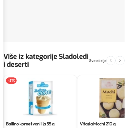
Više iz kategorije Sladoledi
Sve akcije
i deserti
-
51
%
Ballino kornet vanilija
55 g
Vitasia Mochi
210 g