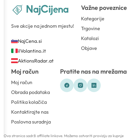
Važne poveznice
Kategorije
Sve akcije na jednom mjestu!
Trgovine
Katalozi
NajCena.si
Objave
ilVolantino.it
AktionsRadar.at
Moj račun
Pratite nas na mrežama
Moj račun
Obrada podataka
Politika kolačića
Kontaktirajte nas
Poslovna suradnja
Ova stranica sadrži affiliate linkove. Možemo ostvariti proviziju za kupnje