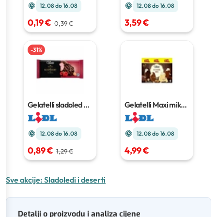
12.08 do 16.08
12.08 do 16.08
0,19 €
3,59 €
0,39 €
-
31
%
Gelatelli sladoled na
Gelatelli Maxi miks
štapiću
110 ml
sladoleda XXL
8 x
120 ml
12.08 do 16.08
12.08 do 16.08
0,89 €
4,99 €
1,29 €
Sve akcije:
Sladoledi i deserti
Detalji o proizvodu i analiza cijene