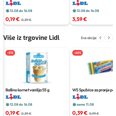
12.08 do 16.08
12.08 do 16.08
0,19 €
3,59 €
0,39 €
Više iz trgovine Lidl
Sve akcije
-
51
%
-
60
%
Ballino kornet vanilija
55 g
W5 Spužvice za pranje po
kom
12.08 do 16.08
samo 11.08
0,19 €
0,39 €
0,39 €
0,99 €