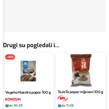
Drugi su pogledali i...
-
40
%
ToJeTo papar mljeveni
100 g
Vegeta Maestro papar
100 g
do 30.09
do 11.08