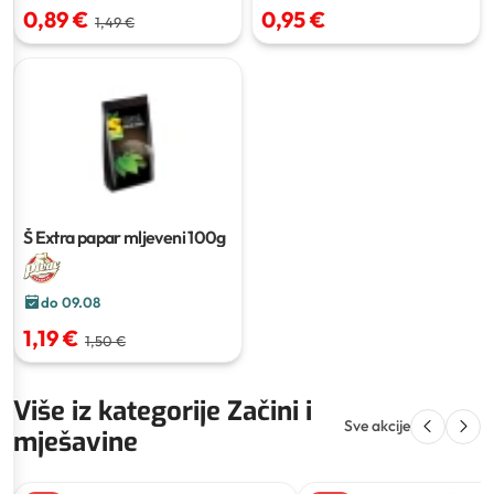
0,89 €
0,95 €
1,49 €
Š Extra papar mljeveni
100g
do 09.08
1,19 €
1,50 €
Više iz kategorije Začini i
Sve akcije
mješavine