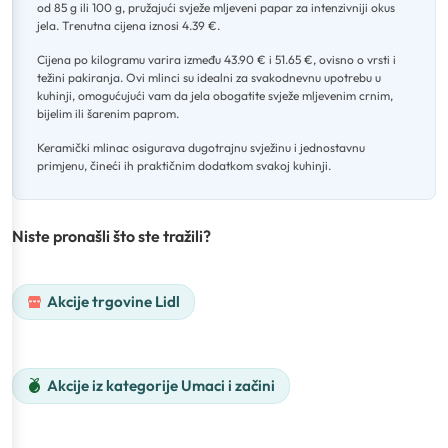
od 85 g ili 100 g, pružajući svježe mljeveni papar za intenzivniji okus
jela
.
Trenutna cijena iznosi 4.39 €
.
Cijena po kilogramu varira između 43.90 € i 51.65 €, ovisno o vrsti i
težini pakiranja
.
Ovi mlinci su idealni za svakodnevnu upotrebu u
kuhinji, omogućujući vam da jela obogatite svježe mljevenim crnim,
bijelim ili šarenim paprom
.
Keramički mlinac osigurava dugotrajnu svježinu i jednostavnu
primjenu, čineći ih praktičnim dodatkom svakoj kuhinji.
Niste pronašli što ste tražili?
Akcije trgovine Lidl
Akcije iz kategorije Umaci i začini