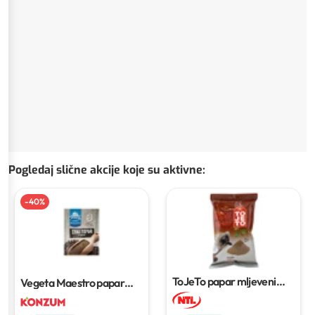
Pogledaj slične akcije koje su aktivne
:
-
40
%
ToJeTo papar mljeveni
Vegeta Maestro papar
100 g
100 g