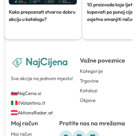
10 proizvoda koje ljeti
Kako prepoznati stvarno dobru
kupovati po punoj cijeni
akciju u katalogu?
osjetno smanjiti račun)
Važne poveznice
Kategorije
Sve akcije na jednom mjestu!
Trgovine
Katalozi
NajCena.si
Objave
ilVolantino.it
AktionsRadar.at
Moj račun
Pratite nas na mrežama
Moj račun