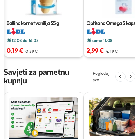
Ballino kornet vanilija
55 g
Optisana Omega 3 kapsul
12.08 do 16.08
samo 11.08
0,19 €
2,99 €
0,39 €
4,49 €
Savjeti za pametnu
Pogledaj
kupnju
sve