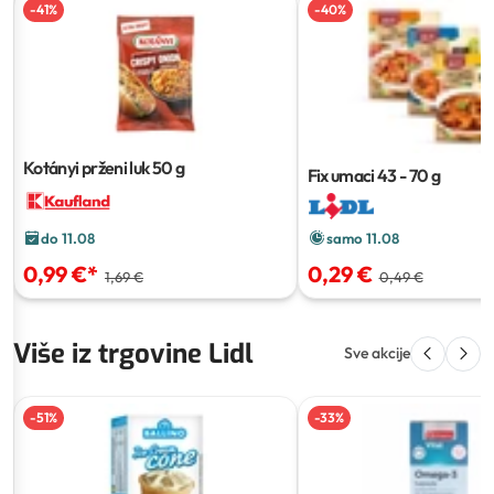
-
41
%
-
40
%
Kotányi prženi luk
50 g
Fix umaci
43 - 70 g
samo 11.08
do 11.08
0,29 €
0,99 €
*
0,49 €
1,69 €
Više iz trgovine Lidl
Sve akcije
-
51
%
-
33
%