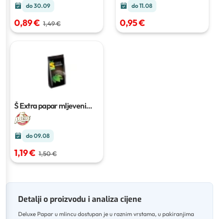
do 30.09
do 11.08
0,89 €
0,95 €
1,49 €
Š Extra papar mljeveni
100g
do 09.08
1,19 €
1,50 €
Detalji o proizvodu i analiza cijene
Deluxe Papar u mlincu dostupan je u raznim vrstama, u pakiranjima