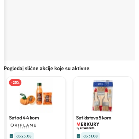
Pogledaj slične akcije koje su aktivne
:
-
25
%
Set od 4
4 kom
Set kistova
5 kom
do 25.08
do 31.08