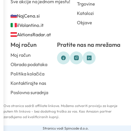
Sve akcije na jednom mjestu!
Trgovine
Katalozi
NajCena.si
Objave
ilVolantino.it
AktionsRadar.at
Moj račun
Pratite nas na mrežama
Moj račun
Obrada podataka
Politika kolačića
Kontaktirajte nas
Poslovna suradnja
Ova stranica sadrži affiliate linkove. Možemo ostvariti proviziju za kupnje
putem tih linkova – bez dodatnog troška za vas. Kao Amazon partner
zarađujemo od kvalificiranih kupnji.
Stranicu vodi Spincode d.o.o.