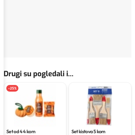
Drugi su pogledali i...
-
25
%
Set od 4
4 kom
Set kistova
5 kom