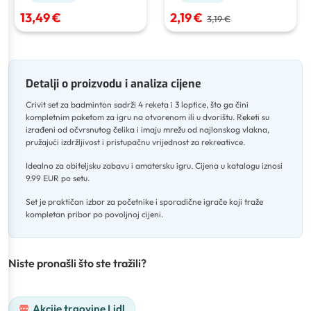
13,49 €
2,19 €
3,19 €
Detalji o proizvodu i analiza cijene
Crivit set za badminton sadrži 4 reketa i 3 loptice, što ga čini
kompletnim paketom za igru na otvorenom ili u dvorištu
.
Reketi su
izrađeni od očvrsnutog čelika i imaju mrežu od najlonskog vlakna,
pružajući izdržljivost i pristupačnu vrijednost za rekreativce
.
Idealno za obiteljsku zabavu i amatersku igru
.
Cijena u katalogu iznosi
9.99 EUR po setu
.
Set je praktičan izbor za početnike i sporadične igrače koji traže
kompletan pribor po povoljnoj cijeni.
Niste pronašli što ste tražili?
Akcije trgovine Lidl