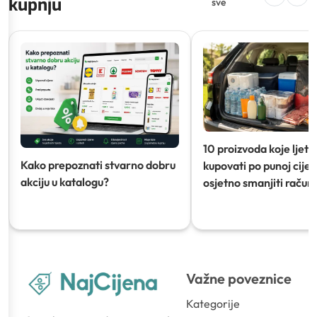
kupnju
sve
10 proizvoda koje ljeti
Kako prepoznati stvarno dobru
kupovati po punoj cijeni
akciju u katalogu?
osjetno smanjiti račun)
Važne poveznice
Kategorije