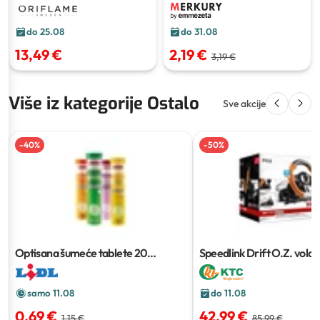
do 25.08
do 31.08
13,49 €
2,19 €
3,19 €
Više iz kategorije Ostalo
Sve akcije
-
40
%
-
50
%
Optisana šumeće tablete
20
Speedlink Drift O.Z. volan
komada
samo 11.08
do 11.08
0,69 €
42,99 €
1,15 €
85,99 €