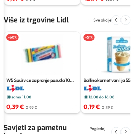
Više iz trgovine Lidl
Sve akcije
-
60
%
-
51
%
W5 Spužvice za pranje posuđa
10
Ballino kornet vanilija
55 g
kom
samo 11.08
12.08 do 16.08
0,39 €
0,19 €
0,99 €
0,39 €
Savjeti za pametnu
Pogledaj