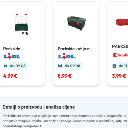
PARKSI
Parkside
Parkside kutija za
Višena
organizator
cca
alat
cca 48x25x25
uže
30 
32x27x8 cm
cm
do 09.08
do 09.08
do 11
4,99 €
8,99 €
3,99 €
Detalji o proizvodu i analiza cijene
Parkside set prstenova uključuje razne metalne prstenove (podloške, osigurače i sl.
popravke strojeva, vozila i kućanskih uređaja
.
Komplet dolazi u praktičnoj kutiji za
pronalaženje komponenti
.