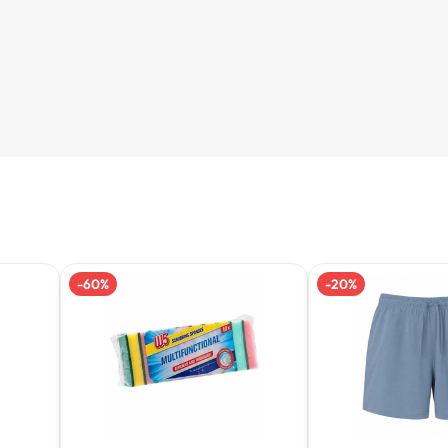
-
60
%
-
20
%