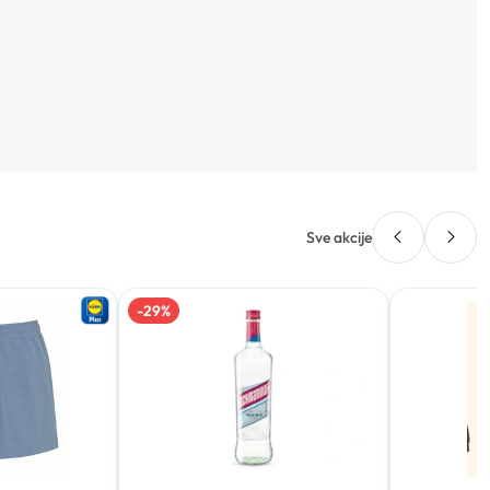
Sve akcije
-
29
%