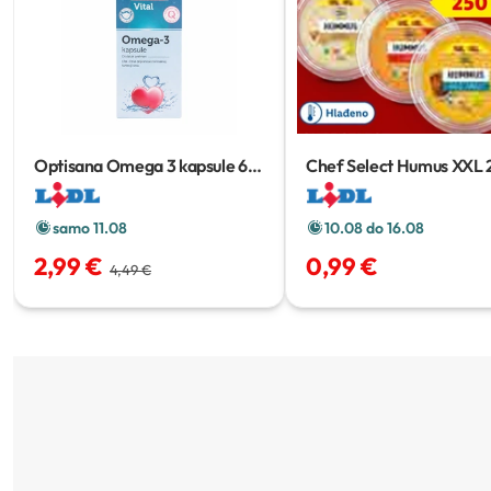
Optisana Omega 3 kapsule
60
Chef Select Humus XXL
kom
samo 11.08
10.08 do 16.08
2,99 €
0,99 €
4,49 €