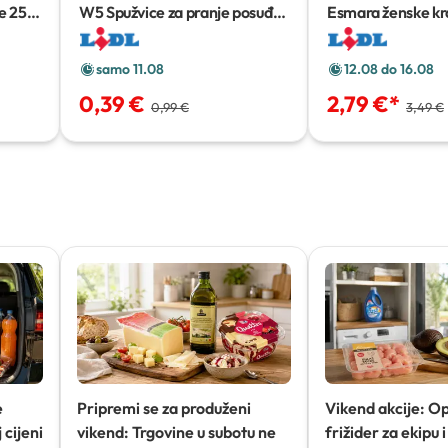
e
250
W5 Spužvice za pranje posuđa
Esmara ženske kr
10 kom
Komad
samo 11.08
12.08 do 16.08
0,39 €
2,79 €
*
0,99 €
3,49 €
e
Pripremi se za produženi
Vikend akcije: O
 cijeni
vikend: Trgovine u subotu ne
frižider za ekipu i 