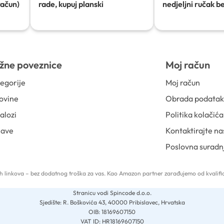
račun)
rade, kupuj planski
nedjeljni ručak b
žne poveznice
Moj račun
egorije
Moj račun
ovine
Obrada podata
alozi
Politika kolačića
jave
Kontaktirajte na
Poslovna suradn
 tih linkova – bez dodatnog troška za vas. Kao Amazon partner zarađujemo od kvalific
Stranicu vodi Spincode d.o.o.
Sjedište: R. Boškovića 43, 40000 Pribislavec, Hrvatska
OIB: 18169607150
VAT ID: HR18169607150