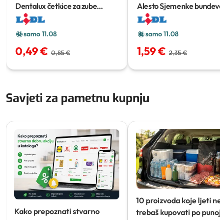
Dentalux četkice za zube
Alesto Sjemenke bundev
classic
2 kom
g
samo 11.08
samo 11.08
0,49 €
1,59 €
0,85 €
2,35 €
Savjeti za pametnu kupnju
10 proizvoda koje ljeti n
Kako prepoznati stvarno
trebaš kupovati po punoj