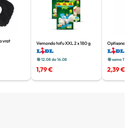
 vrat
Vemondo tofu XXL
2 x 180 g
Optisana hi
kolagen ka
12.08 do 16.08
samo 11.
1,79 €
2,39 €