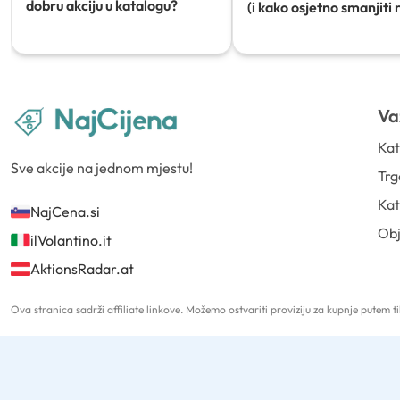
dobru akciju u katalogu?
(i kako osjetno smanjiti 
Va
Kat
Sve akcije na jednom mjestu!
Trg
Kat
NajCena.si
Ob
ilVolantino.it
AktionsRadar.at
Ova stranica sadrži affiliate linkove. Možemo ostvariti proviziju za kupnje putem