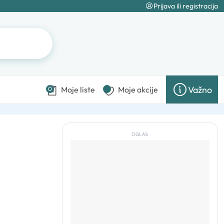
Prijava ili registracija
Važno
Moje liste
Moje akcije
0
OGLAS