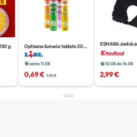
ESMARA Jastuk za
250 g
Optisana šumeće tablete
20
komada
samo 11.08
10.08 do 16.08
0,69 €
2,99 €
1,15 €
OGLAS