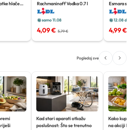
atke hlače
Rachmaninoff Vodka
0.7 l
Esmara sp
samo 11.08
12.08 do
4,09 €
4,99 €
5,79 €
Pogledaj sve
premi
Kad stari aparati otkažu
Kako kupov
riješi
poslušnost: Što se trenutno
na akciji 