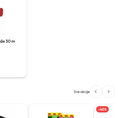
uže
30 m
Sve akcije
-
40
%