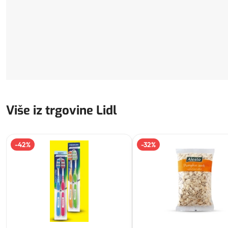
Više iz trgovine Lidl
-
42
%
-
32
%