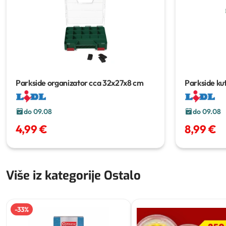
Parkside organizator
cca 32x27x8 cm
Parkside kut
do 09.08
do 09.08
4,99 €
8,99 €
Više iz kategorije Ostalo
-
33
%