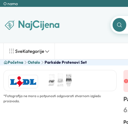
O nama
Sve
Kategorije
Početna
Ostalo
Parkside Prstenovi Set
*
Fotografija ne mora u potpunosti odgovarati stvarnom izgledu
P
proizvoda.
6
Po