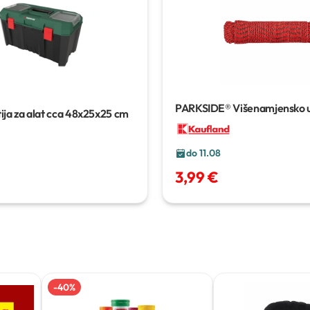
PARKSIDE® Višenamjensko 
ija za alat
cca 48x25x25 cm
do 11.08
3,99 €
-
40
%