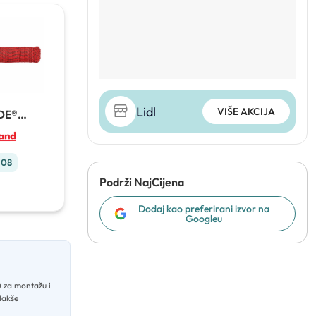
Lidl
VIŠE AKCIJA
DE®
mjensko
m
.08
Podrži NajCijena
Dodaj kao preferirani izvor na
Googleu
) za montažu i
 lakše