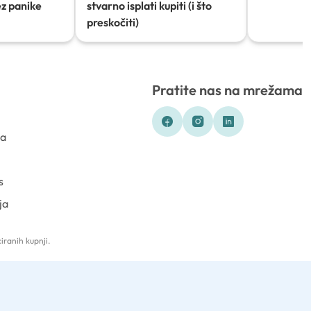
ez panike
stvarno isplati kupiti (i što
preskočiti)
Pratite nas na mrežama
ka
s
ja
iranih kupnji.