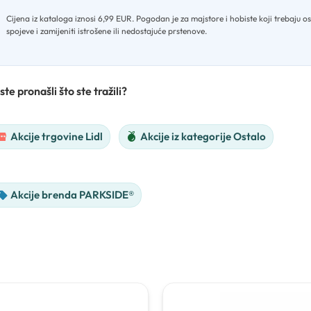
Cijena iz kataloga iznosi 6,99 EUR
.
Pogodan je za majstore i hobiste koji trebaju os
spojeve i zamijeniti istrošene ili nedostajuće prstenove.
ste pronašli što ste tražili?
Akcije trgovine Lidl
Akcije iz kategorije Ostalo
Akcije brenda PARKSIDE®