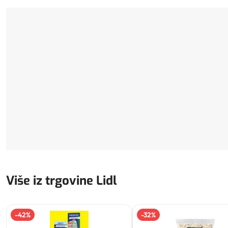
Više iz trgovine Lidl
-
42
%
-
32
%