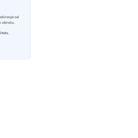
akiranje od
ak obroku
.
iteta
.