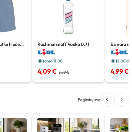
atke hlače
Rachmaninoff Vodka
0.7 l
Esmara sp
samo 11.08
12.08 do
4,09 €
4,99 €
5,79 €
Pogledaj sve