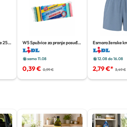
e
250
W5 Spužvice za pranje posuđa
Esmara ženske kr
10 kom
Komad
samo 11.08
12.08 do 16.08
0,39 €
2,79 €
*
0,99 €
3,49 €