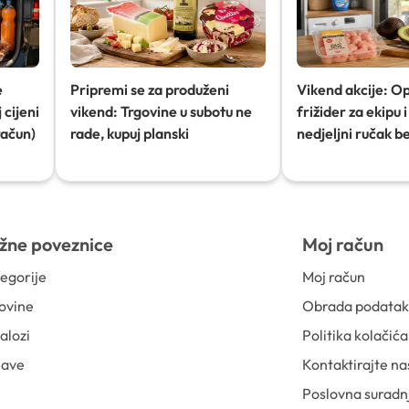
e
Pripremi se za produženi
Vikend akcije: O
 cijeni
vikend: Trgovine u subotu ne
frižider za ekipu i 
račun)
rade, kupuj planski
nedjeljni ručak b
žne poveznice
Moj račun
egorije
Moj račun
ovine
Obrada podata
alozi
Politika kolačića
jave
Kontaktirajte na
Poslovna suradn