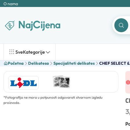
O nama
Sve
Kategorije
Početna
Delikatesa
Specijaliteti delikates
CHEF SELECT & 
*
Fotografija ne mora u potpunosti odgovarati stvarnom izgledu
C
proizvoda.
3
Po