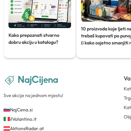
10 proizvoda koje ljeti n
Kako prepoznati stvarno
trebaš kupovati po punoj
dobru akciju u katalogu?
(i kako osjetno smanjiti 
Va
Kat
Sve akcije na jednom mjestu!
Trg
Kat
NajCena.si
Ob
ilVolantino.it
AktionsRadar.at