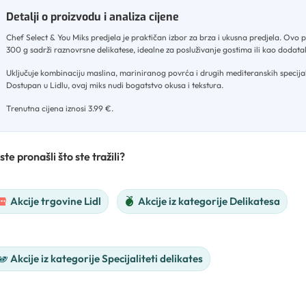
Detalji o proizvodu i analiza cijene
Chef Select & You Miks predjela je praktičan izbor za brza i ukusna predjela
.
Ovo p
300 g sadrži raznovrsne delikatese, idealne za posluživanje gostima ili kao dodat
Uključuje kombinaciju maslina, mariniranog povrća i drugih mediteranskih specijal
Dostupan u Lidlu, ovaj miks nudi bogatstvo okusa i tekstura
.
Trenutna cijena iznosi 3.99 €.
ste pronašli što ste tražili?
Akcije trgovine Lidl
Akcije iz kategorije Delikatesa
Akcije iz kategorije Specijaliteti delikates