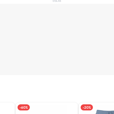
OGLAS
-
60
%
-
20
%