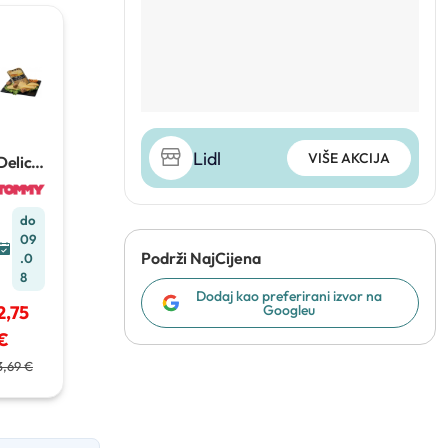
Lidl
VIŠE AKCIJA
Delica
to Sir
Iberico
120 g
do
09
Podrži NajCijena
.0
8
Dodaj kao preferirani izvor na
2,75
Googleu
€
3,69 €