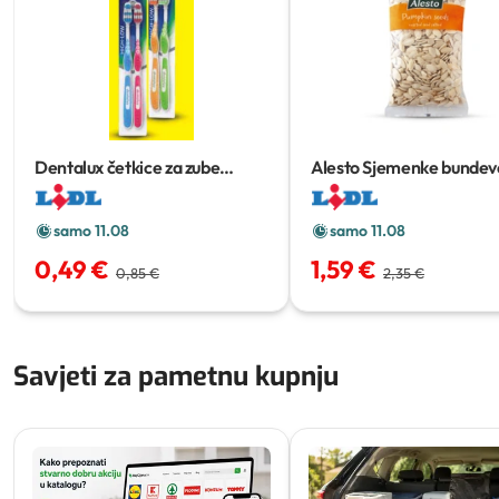
Dentalux četkice za zube
Alesto Sjemenke bundev
classic
2 kom
g
samo 11.08
samo 11.08
0,49 €
1,59 €
0,85 €
2,35 €
Savjeti za pametnu kupnju