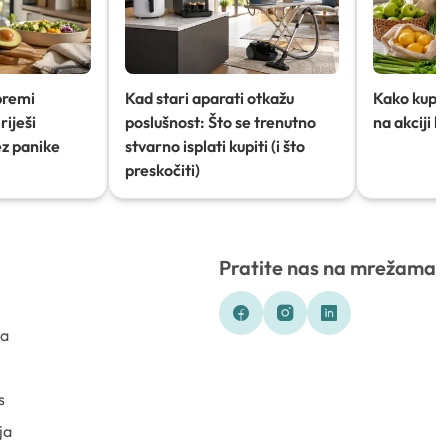
premi
Kad stari aparati otkažu
Kako kupov
riješi
poslušnost: Što se trenutno
na akciji 
ez panike
stvarno isplati kupiti (i što
preskočiti)
Pratite nas na mrežama
ka
s
ja