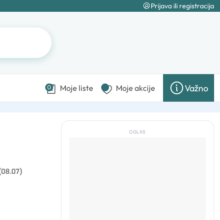
Prijava ili registracija
Važno
Moje liste
Moje akcije
0
OGLAS
 (08.07)