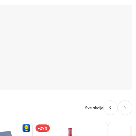
Sve akcije
-
29
%