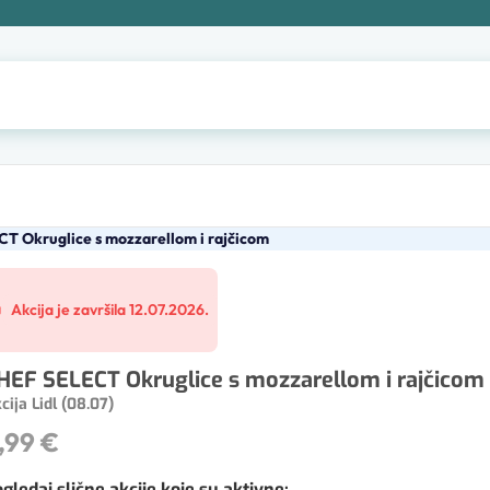
T Okruglice s mozzarellom i rajčicom
Akcija je završila 12.07.2026.
HEF SELECT Okruglice s mozzarellom i rajčicom
cija Lidl (08.07)
,99 €
gledaj slične akcije koje su aktivne
: