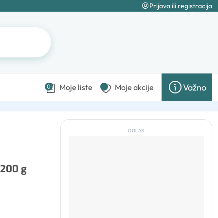
Prijava ili registracija
Važno
Moje liste
Moje akcije
0
OGLAS
 200 g