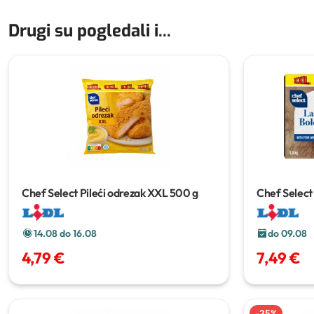
Drugi su pogledali i...
Chef Select Pileći odrezak XXL
500 g
Chef Select
14.08 do 16.08
do 09.08
4,79 €
7,49 €
-
25
%