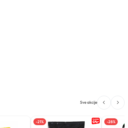
Sve akcije
-
21
%
-
28
%