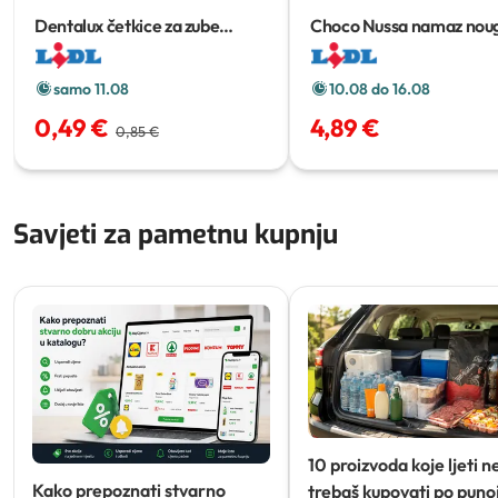
Dentalux četkice za zube
Choco Nussa namaz nou
classic
2 kom
XXL
1 kg
samo 11.08
10.08 do 16.08
0,49 €
4,89 €
0,85 €
Savjeti za pametnu kupnju
10 proizvoda koje ljeti n
Kako prepoznati stvarno
trebaš kupovati po punoj