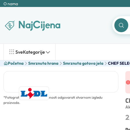
O nama
Sve
Kategorije
Početna
Smrznuta hrana
Smrznuta gotova jela
CHEF SELEC
*
Fotografija ne mora u potpunosti odgovarati stvarnom izgledu
C
proizvoda.
Ak
2
Po