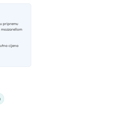
zu pripremu
m mozzarellom
utna cijena
a