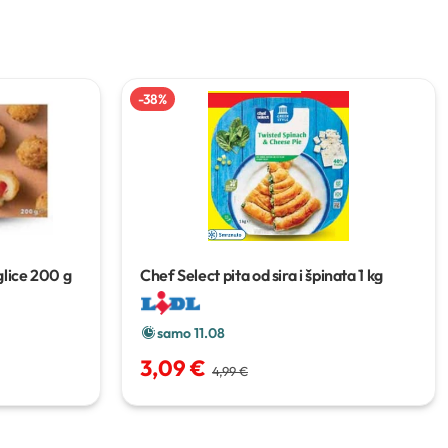
-
38
%
lice
200 g
Chef Select pita od sira i špinata
1 kg
samo 11.08
3,09 €
4,99 €