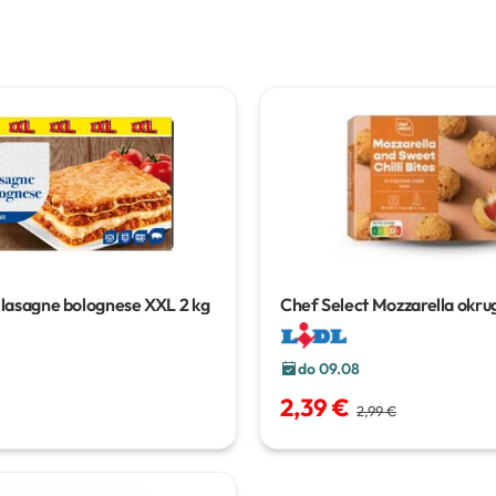
 lasagne bolognese XXL
2 kg
Chef Select Mozzarella okrug
do 09.08
2,39 €
2,99 €