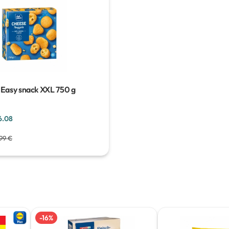
 Easy snack XXL
750 g
6.08
99 €
-
16
%