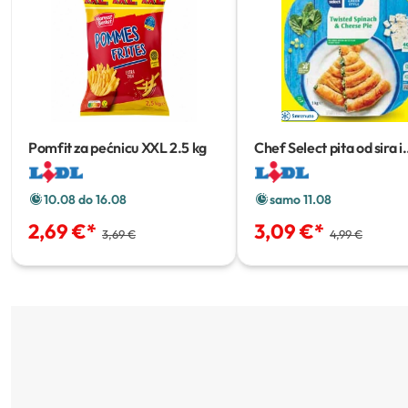
Pomfit za pećnicu XXL
2.5 kg
Chef Select pita od sira i
špinata
1 kg
10.08 do 16.08
samo 11.08
2,69 €
*
3,09 €
*
3,69 €
4,99 €