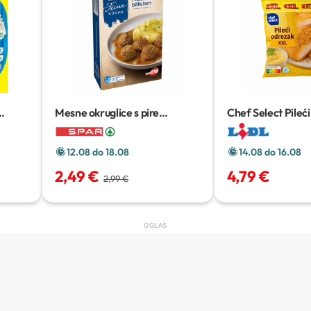
Mesne okruglice s pire
Chef Select Pileć
krumpirom
330 g
500 g
12.08 do 18.08
14.08 do 16.08
2,49 €
4,79 €
2,99 €
OGLAS