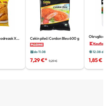
Okruglice, 
i odrezak XXL
Cekin pileći Cordon Bleu
600 g
Nuggets
2
do 11.08
12.08 do
7,29 €
*
1,85 €
9,29 €
2