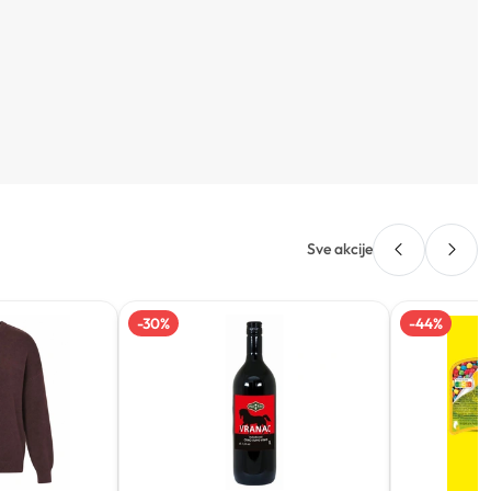
Sve akcije
-
30
%
-
44
%