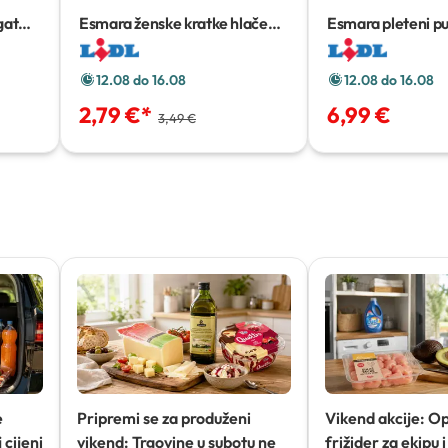
gat
Esmara ženske kratke hlače
Esmara pleteni p
Komad
12.08 do 16.08
12.08 do 16.08
2,79 €
*
6,99 €
3,49 €
e
Pripremi se za produženi
Vikend akcije: O
 cijeni
vikend: Trgovine u subotu ne
frižider za ekipu i 