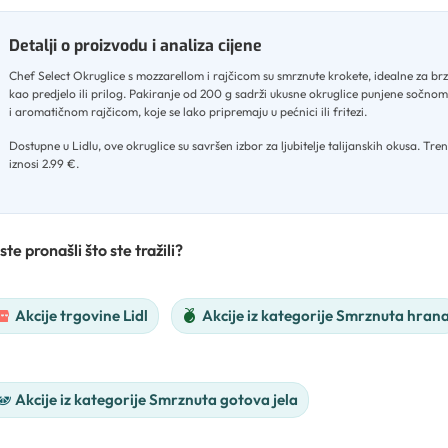
Detalji o proizvodu i analiza cijene
Chef Select Okruglice s mozzarellom i rajčicom su smrznute krokete, idealne za br
kao predjelo ili prilog
.
Pakiranje od 200 g sadrži ukusne okruglice punjene sočno
i aromatičnom rajčicom, koje se lako pripremaju u pećnici ili fritezi
.
Dostupne u Lidlu, ove okruglice su savršen izbor za ljubitelje talijanskih okusa
.
Tren
iznosi 2.99 €.
ste pronašli što ste tražili?
Akcije trgovine Lidl
Akcije iz kategorije Smrznuta hran
Akcije iz kategorije Smrznuta gotova jela