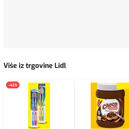
Više iz trgovine Lidl
-
42
%