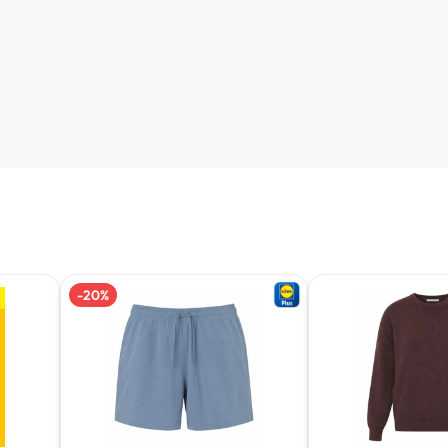
-
20
%