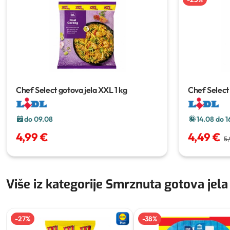
Chef Select gotova jela XXL
1 kg
Chef Select
do 09.08
14.08 do 1
4,99 €
4,49 €
5,
Više iz kategorije Smrznuta gotova jela
-
27
%
-
38
%