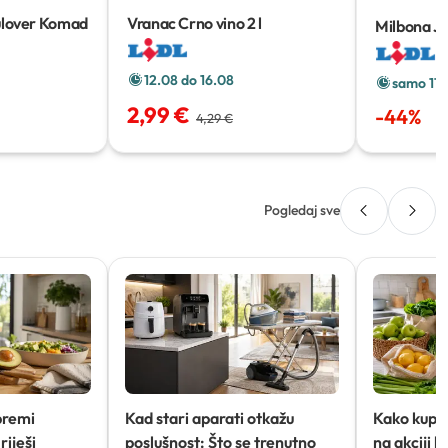
ulover
Komad
Vranac Crno vino
2 l
Milbona J
12.08 do 16.08
samo 11.
2,99 €
-
44
%
4,29 €
Pogledaj sve
premi
Kad stari aparati otkažu
Kako kupov
riješi
poslušnost: Što se trenutno
na akciji 