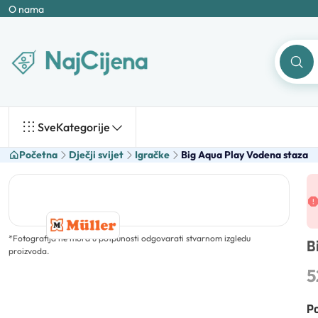
O nama
Sve
Kategorije
Početna
Dječji svijet
Igračke
Big Aqua Play Vodena staza
*
Fotografija ne mora u potpunosti odgovarati stvarnom izgledu
B
proizvoda.
5
Po