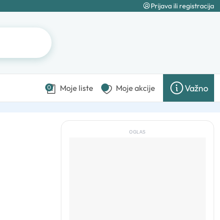
Prijava ili registracija
Važno
Moje liste
Moje akcije
0
OGLAS