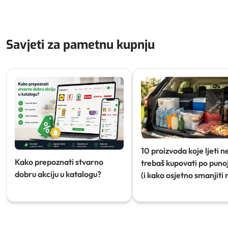
Savjeti za pametnu kupnju
10 proizvoda koje ljeti n
Kako prepoznati stvarno
trebaš kupovati po punoj
dobru akciju u katalogu?
(i kako osjetno smanjiti 