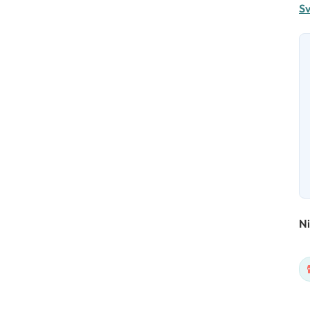
Sv
Ni