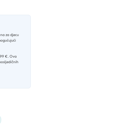
na za djecu
mogućujući
,99 €
.
Ova
posljedičnih