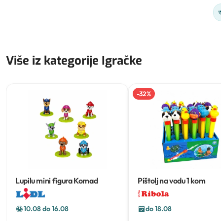
Više iz kategorije Igračke
-
32
%
Lupilu mini figura
Komad
Pištolj na vodu
1 kom
10.08 do 16.08
do 18.08