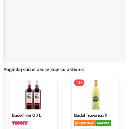
Pogledaj slične akcije koje su aktivne
:
-
18
%
Badel liker
0,7 L
Badel Travarica
1 l