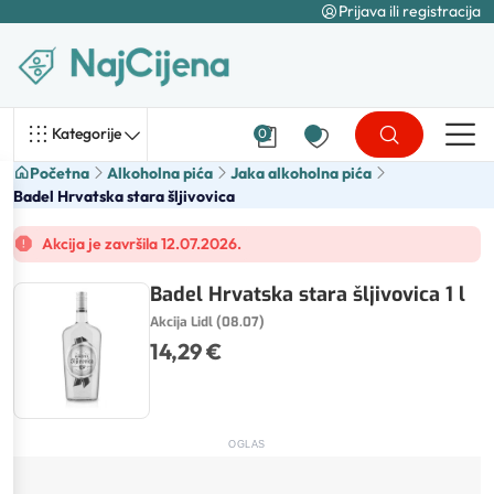
Prijava ili registracija
Kategorije
0
Početna
Alkoholna pića
Jaka alkoholna pića
Badel Hrvatska stara šljivovica
Akcija je završila 12.07.2026.
Badel Hrvatska stara šljivovica 1 l
Akcija Lidl (08.07)
14,29 €
OGLAS