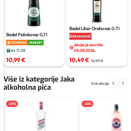
Badel Liker Orahovac
0.7 l
Badel Pelinkovac
0,7 l
Akcija je završila
do 11.08
05.08.2026.
10,99 €
10,49 €
12,59 €
Više iz kategorije Jaka
Sve akcije
alkoholna pića
-
29
%
-
28
%