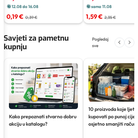
12.08 do 16.08
samo 11.08
0,19 €
1,59 €
0,39 €
2,35 €
Savjeti za pametnu
Pogledaj
kupnju
sve
10 proizvoda koje ljeti
Kako prepoznati stvarno dobru
kupovati po punoj cijeni
akciju u katalogu?
osjetno smanjiti račun)