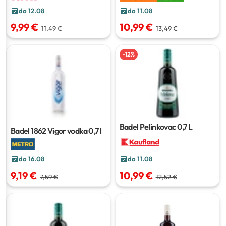
do 11.08
do 12.08
10,99 €
9,99 €
13,49 €
11,49 €
-
12
%
Badel Pelinkovac
0,7 L
Badel 1862 Vigor vodka
0,7 l
do 16.08
do 11.08
9,19 €
10,99 €
7,59 €
12,52 €