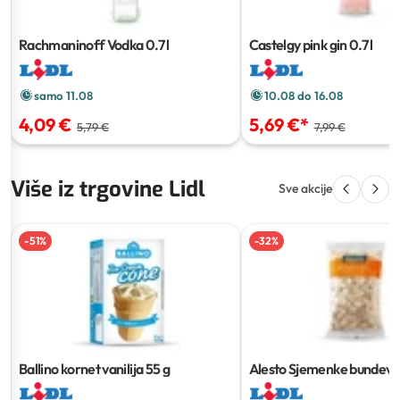
Rachmaninoff Vodka
0.7 l
Castelgy pink gin
0.7 l
samo 11.08
10.08 do 16.08
4,09 €
5,69 €
*
5,79 €
7,99 €
Više iz trgovine Lidl
Sve akcije
-
51
%
-
32
%
Ballino kornet vanilija
55 g
Alesto Sjemenke bundeve