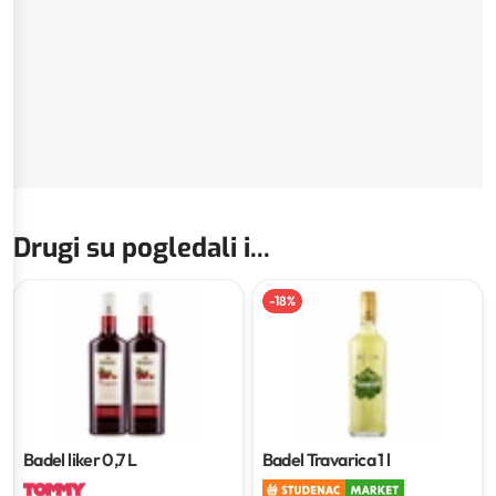
Drugi su pogledali i...
-
18
%
Badel liker
0,7 L
Badel Travarica
1 l