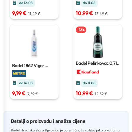
do 11.08
do 12.08
10,99 €
9,99 €
13,49 €
11,49 €
-
12
%
Badel Pelinkovac
0,7 L
Badel 1862 Vigor
vodka
0,7 l
do 16.08
do 11.08
9,19 €
10,99 €
7,59 €
12,52 €
Detalji o proizvodu i analiza cijene
Badel Hrvatska stara šljivovica je autentično hrvatsko jako alkoholno