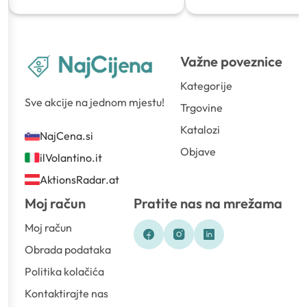
Važne poveznice
Kategorije
Sve akcije na jednom mjestu!
Trgovine
Katalozi
NajCena.si
Objave
ilVolantino.it
AktionsRadar.at
Moj račun
Pratite nas na mrežama
Moj račun
Obrada podataka
Politika kolačića
Kontaktirajte nas