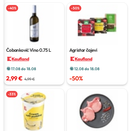
-
40
%
-
50
%
Čobanković Vino
0.75 L
Agristar čajevi
17.08 do 18.08
12.08 do 18.08
2,99 €
-
50
%
4,99 €
-
33
%