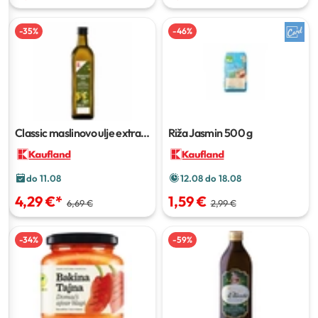
-
35
%
-
46
%
Classic maslinovo ulje extra
Riža Jasmin
500 g
djevičansko
0.75 L
do 11.08
12.08 do 18.08
4,29 €
*
1,59 €
6,69 €
2,99 €
-
34
%
-
59
%