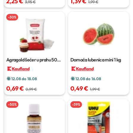
2,25 €
1,39 €
3,95 €
1,99 €
-
30
%
Agragold šećer u prahu
500
Domaća lubenica mini
1 kg
g
12.08 do 18.08
12.08 do 16.08
0,69 €
0,49 €
0,99 €
1,99 €
-
50
%
-
39
%