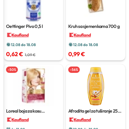
Oettinger Pivo
0,5 l
Kruh sa sjemenkama
700 g
12.08 do 18.08
12.08 do 18.08
0,62 €
0,99 €
1,09 €
-
50
%
-
56
%
Loreal boja za kosu
Afrodita gel za tuširanje
250
Excellence
ml