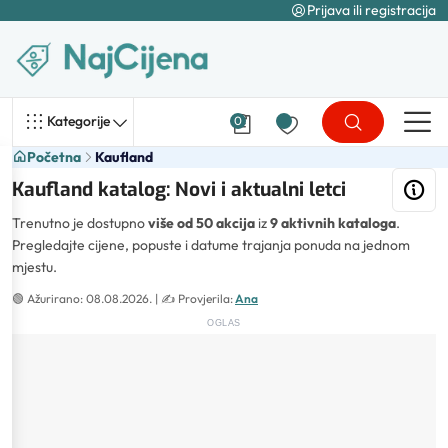
Prijava ili registracija
Kategorije
0
Početna
Kaufland
Kaufland katalog: Novi i aktualni letci
Trenutno je dostupno
više od 50 akcija
iz
9 aktivnih kataloga
.
Pregledajte cijene, popuste i datume trajanja ponuda na jednom
mjestu.
🟢
Ažurirano: 08.08.2026.
| ✍️
Provjerila:
Ana
OGLAS