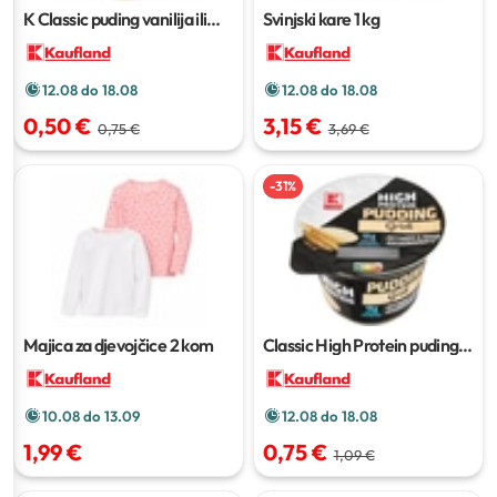
K Classic puding vanilija ili
Svinjski kare
1 kg
čokolada
200 g
12.08 do 18.08
12.08 do 18.08
0,50 €
3,15 €
0,75 €
3,69 €
-
31
%
Majica za djevojčice
2 kom
Classic High Protein puding
200 g
10.08 do 13.09
12.08 do 18.08
1,99 €
0,75 €
1,09 €