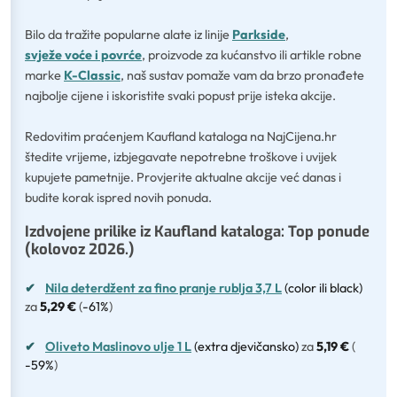
Bilo da tražite popularne alate iz linije
Parkside
,
svježe voće i povrće
, proizvode za kućanstvo ili artikle robne
marke
K-Classic
, naš sustav pomaže vam da brzo pronađete
najbolje cijene i iskoristite svaki popust prije isteka akcije.
Redovitim praćenjem Kaufland kataloga na NajCijena.hr
štedite vrijeme, izbjegavate nepotrebne troškove i uvijek
kupujete pametnije. Provjerite aktualne akcije već danas i
budite korak ispred novih ponuda.
Izdvojene prilike iz Kaufland kataloga: Top ponude
(kolovoz 2026.)
✔
Nila deterdžent za fino pranje rublja 3,7 L
(color ili black)
za
5,29 €
(
-61%
)
✔
Oliveto Maslinovo ulje 1 L
(extra djevičansko)
za
5,19 €
(
-59%
)