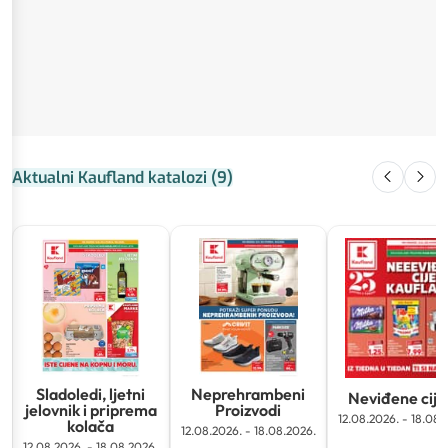
Aktualni Kaufland katalozi
(
9
)
Sladoledi, ljetni
Neprehrambeni
Neviđene cij
jelovnik i priprema
Proizvodi
12.08.2026.
-
18.08.
kolača
12.08.2026.
-
18.08.2026.
12.08.2026.
-
18.08.2026.