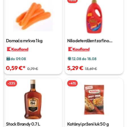
Domaća mrkva
1 kg
Nila deterdžent za fino
pranje rublja
3,7 L
do 09.08
12.08 do 18.08
0,59 €
*
5,29 €
0,79 €
13,69 €
-
33
%
-
41
%
Stock Brandy
0.7 L
Kotányi prženi luk
50 g