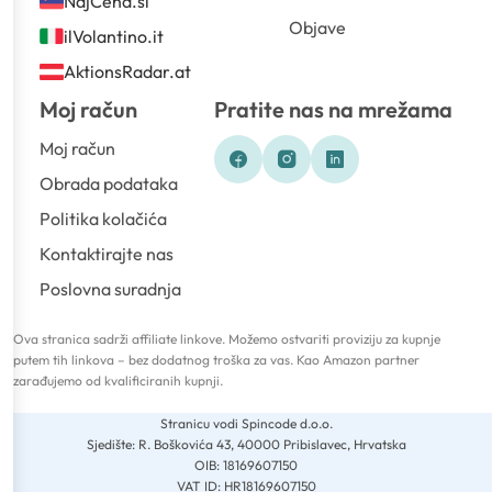
NajCena.si
Objave
ilVolantino.it
AktionsRadar.at
Moj račun
Pratite nas na mrežama
Moj račun
Obrada podataka
Politika kolačića
Kontaktirajte nas
Poslovna suradnja
Ova stranica sadrži affiliate linkove. Možemo ostvariti proviziju za kupnje
putem tih linkova – bez dodatnog troška za vas. Kao Amazon partner
zarađujemo od kvalificiranih kupnji.
Stranicu vodi Spincode d.o.o.
Sjedište: R. Boškovića 43, 40000 Pribislavec, Hrvatska
OIB: 18169607150
VAT ID: HR18169607150