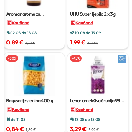
Aromar arome za
UHU Super ljepilo
2 x 3 g
domaćinstvo
15 ml
12.08 do 18.08
10.08 do 13.09
0,89 €
1,99 €
1,79 €
3,29 €
-
50
%
-
45
%
Ragusa tjestenina
400 g
Lenor omekšivač rublja
987
ml
do 11.08
12.08 do 18.08
0,84 €
3,29 €
1,69 €
5,99 €