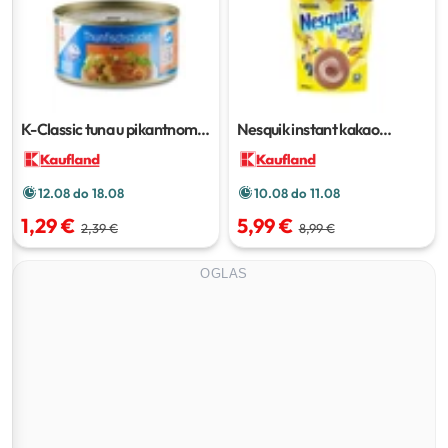
K-Classic tuna u pikantnom
Nesquik instant kakao
umaku
185 g
napitak
800 g
12.08 do 18.08
10.08 do 11.08
1,29 €
5,99 €
2,39 €
8,99 €
OGLAS