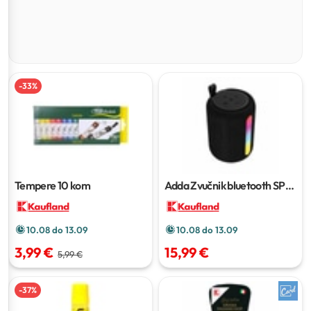
-
33
%
Tempere
10 kom
Adda Zvučnik bluetooth SP-
009-BK
10.08 do 13.09
10.08 do 13.09
3,99 €
15,99 €
5,99 €
-
37
%