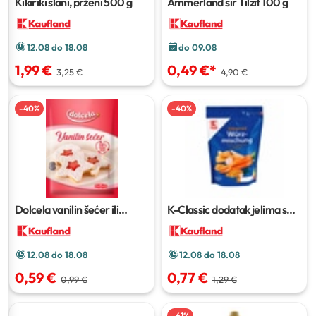
Kikiriki slani, prženi
500 g
Ammerland sir Tilzit
100 g
12.08 do 18.08
do 09.08
1,99 €
0,49 €
*
3,25 €
4,90 €
-
40
%
-
40
%
Dolcela vanilin šećer ili
K-Classic dodatak jelima s
prašak za pecivo
48 g ili 72 g
povrćem
500 g
12.08 do 18.08
12.08 do 18.08
0,59 €
0,77 €
0,99 €
1,29 €
-
61
%