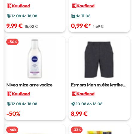
12.08 do 18.08
do 11.08
9,99 €
0,99 €
*
15,02 €
1,69 €
-
50
%
Nivea micelarne vodice
Esmara Men muške kratke
hlače
1 kom
12.08 do 18.08
10.08 do 16.08
-
50
%
8,99 €
-
46
%
-
33
%