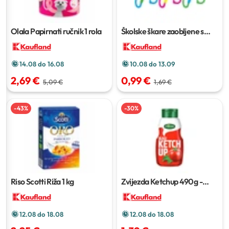
Olala Papirnati ručnik
1 rola
Školske škare zaobljene s
mjerilom
cca. 13 cm
14.08 do 16.08
10.08 do 13.09
2,69 €
0,99 €
5,09 €
1,69 €
-
43
%
-
30
%
Riso Scotti Riža
1 kg
Zvijezda Ketchup
490g -
500g
12.08 do 18.08
12.08 do 18.08