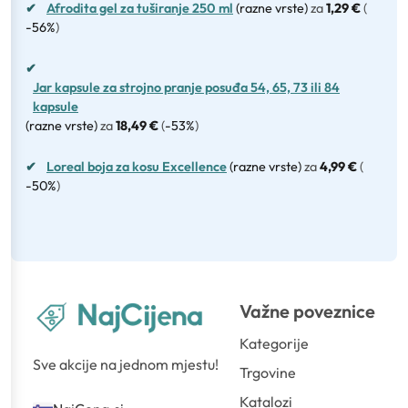
✔
Afrodita gel za tuširanje 250 ml
(razne vrste)
za
1,29 €
(
-56%
)
✔
Jar kapsule za strojno pranje posuđa 54, 65, 73 ili 84
kapsule
(razne vrste)
za
18,49 €
(
-53%
)
✔
Loreal boja za kosu Excellence
(razne vrste)
za
4,99 €
(
-50%
)
Važne poveznice
Kategorije
Sve akcije na jednom mjestu!
Trgovine
Katalozi