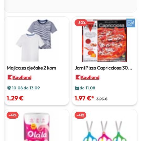
-
50
%
Majica za dječake
2 kom
Jami Pizza Capricciosa
300
ili 330 g
10.08 do 13.09
do 11.08
1,29 €
1,97 €
*
3,95 €
-
47
%
-
41
%