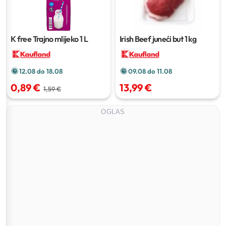
K free Trajno mlijeko
1 L
Irish Beef juneći but
1 kg
12.08 do 18.08
09.08 do 11.08
0,89 €
13,99 €
1,59 €
OGLAS