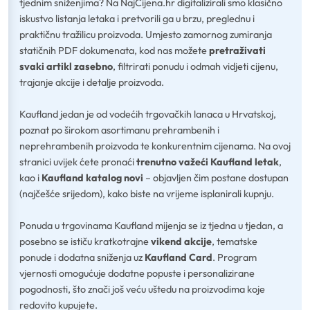
tjednim sniženjima? Na NajCijena.hr digitalizirali smo klasično
iskustvo listanja letaka i pretvorili ga u brzu, preglednu i
praktičnu tražilicu proizvoda. Umjesto zamornog zumiranja
statičnih PDF dokumenata, kod nas možete
pretraživati
svaki artikl zasebno
, filtrirati ponudu i odmah vidjeti cijenu,
trajanje akcije i detalje proizvoda.
Kaufland jedan je od vodećih trgovačkih lanaca u Hrvatskoj,
poznat po širokom asortimanu prehrambenih i
neprehrambenih proizvoda te konkurentnim cijenama. Na ovoj
stranici uvijek ćete pronaći
trenutno važeći Kaufland letak
,
kao i
Kaufland katalog novi
– objavljen čim postane dostupan
(najčešće srijedom), kako biste na vrijeme isplanirali kupnju.
Ponuda u trgovinama Kaufland mijenja se iz tjedna u tjedan, a
posebno se ističu kratkotrajne
vikend akcije
, tematske
ponude i dodatna sniženja uz
Kaufland Card
. Program
vjernosti omogućuje dodatne popuste i personalizirane
pogodnosti, što znači još veću uštedu na proizvodima koje
redovito kupujete.