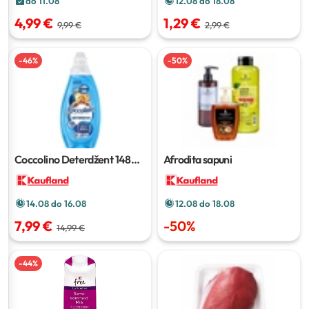
do 11.08
12.08 do 18.08
4,99 €
1,29 €
9,99 €
2,99 €
-
46
%
-
50
%
Coccolino Deterdžent
1480
Afrodita sapuni
ml
14.08 do 16.08
12.08 do 18.08
7,99 €
-
50
%
14,99 €
-
44
%