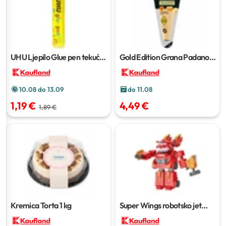
UHU Ljepilo Glue pen tekuće
Gold Edition Grana Padano
50 ml
200 g
10.08 do 13.09
do 11.08
1,19 €
4,49 €
1,89 €
Kremica Torta
1 kg
Super Wings robotsko jet
odijelo