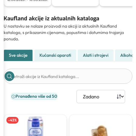
Kaufland akcije iz aktualnih kataloga
U nastavku se nalaze proizvodi na akciji iz aktualnih Kaufland
kataloga, s prikazanim cijenama, popustima i datumima trajanja
ponuda.
Sve akcije
Kućanski aparati
Alati i strojevi
Alkohol
Pronađeno više od 50
-
43
%