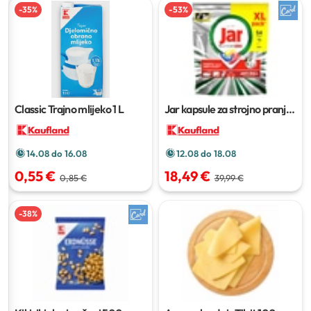
-
35
%
-
53
%
Classic Trajno mlijeko
1 L
Jar kapsule za strojno pranje
posuđa
54, 65, 73 ili 84
kapsule
14.08 do 16.08
12.08 do 18.08
0,55 €
18,49 €
0,85 €
39,99 €
-
38
%