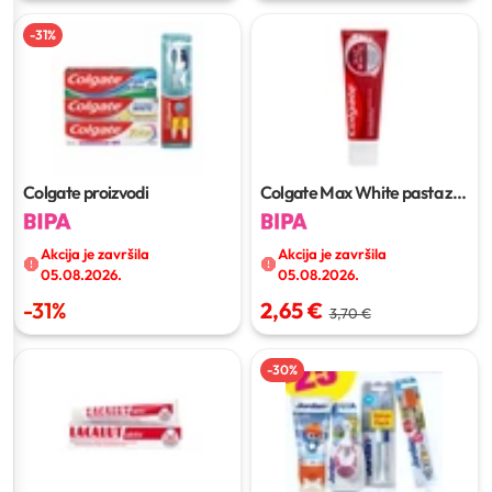
-
31
%
Colgate proizvodi
Colgate Max White pasta za
zube
75 ml
Akcija je završila
Akcija je završila
05.08.2026.
05.08.2026.
-
31
%
2,65 €
3,70 €
-
30
%