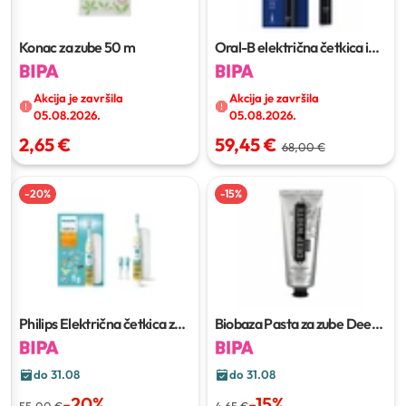
Konac za zube
50 m
Oral-B električna četkica iO
series 2
Akcija je završila
Akcija je završila
05.08.2026.
05.08.2026.
2,65 €
59,45 €
68,00 €
-
20
%
-
15
%
Philips Električna četkica za
Biobaza Pasta za zube Deep
djecu
white
75 ml
do 31.08
do 31.08
-
20
%
-
15
%