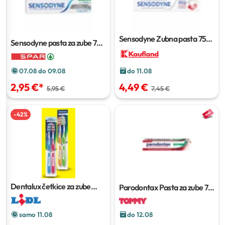
Sensodyne Zubna pasta
75
Sensodyne pasta za zube
75
ml
ml
07.08 do 09.08
do 11.08
2,95 €
*
4,49 €
5,95 €
7,45 €
-
42
%
Dentalux četkice za zube
Parodontax Pasta za zube
75
classic
2 kom
ml
samo 11.08
do 12.08