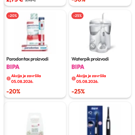
-
20
%
-
25
%
Parodontax proizvodi
Waterpik proizvodi
Akcija je završila
Akcija je završila
05.08.2026.
05.08.2026.
-
20
%
-
25
%