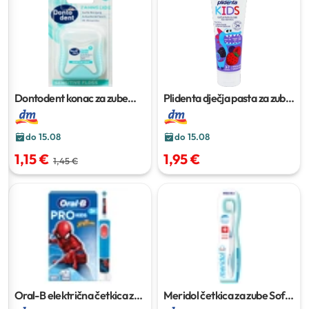
Dontodent konac za zube
Plidenta dječja pasta za zube
Sensitive Floss
50 m
šumsko voće
75 ml
do 15.08
do 15.08
1,15 €
1,95 €
1,45 €
Oral-B električna četkica za
Meridol četkica za zube Soft
1
zube Pro Kids 3+ Spiderman
1
kom