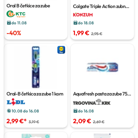
Oral B četkice za zube
Colgate Triple Action zubna
pasta
150 ml
do 18.08
do 11.08
1,99 €
-
40
%
2,95 €
Oral-B četkica za zube
1 kom
Aquafresh pasta za zube
75
ml
10.08 do 16.08
do 16.08
2,99 €
*
2,09 €
3,19 €
2,69 €