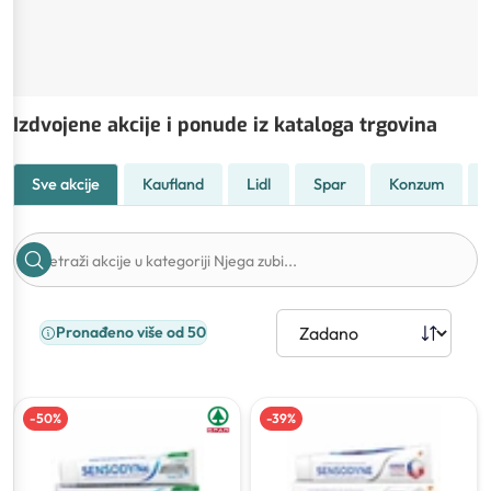
Izdvojene akcije i ponude iz kataloga trgovina
Sve akcije
Kaufland
Lidl
Spar
Konzum
Pronađeno više od 50
-
50
%
-
39
%