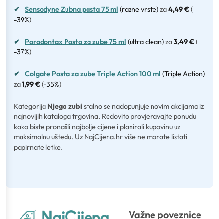
✔
Sensodyne Zubna pasta 75 ml
(razne vrste)
za
4,49 €
(
-39%
)
✔
Parodontax Pasta za zube 75 ml
(ultra clean)
za
3,49 €
(
-37%
)
✔
Colgate Pasta za zube Triple Action 100 ml
(Triple Action)
za
1,99 €
(
-35%
)
Kategorija
Njega zubi
stalno se nadopunjuje novim akcijama iz
najnovijih kataloga trgovina. Redovito provjeravajte ponudu
kako biste pronašli najbolje cijene i planirali kupovinu uz
maksimalnu uštedu. Uz NajCijena.hr više ne morate listati
papirnate letke.
Važne poveznice