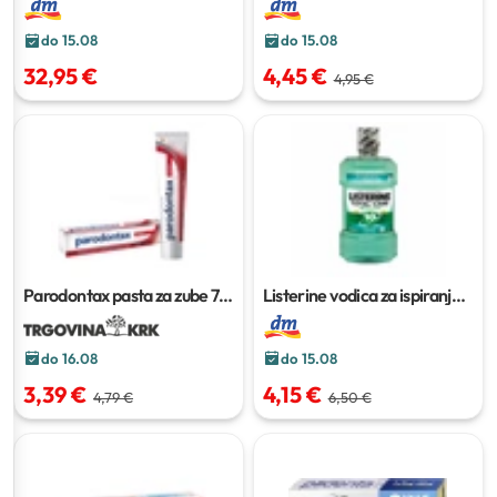
kom
do 15.08
do 15.08
32,95 €
4,45 €
4,95 €
Parodontax pasta za zube
75
Listerine vodica za ispiranje
ml
usta
500 ml
do 16.08
do 15.08
3,39 €
4,15 €
4,79 €
6,50 €