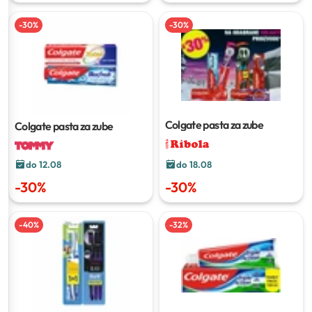
-
30
%
-
30
%
Colgate pasta za zube
Colgate pasta za zube
do 12.08
do 18.08
-
30
%
-
30
%
-
40
%
-
32
%