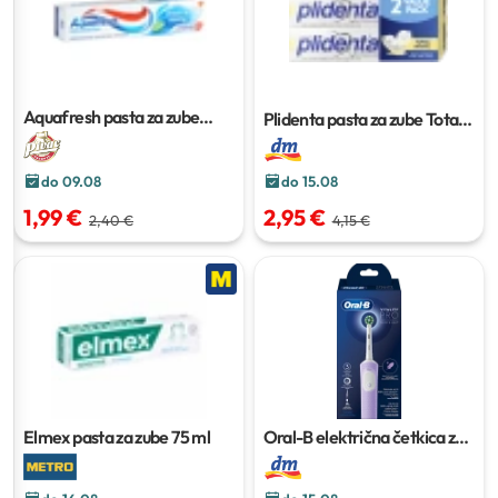
Aquafresh pasta za zube
Plidenta pasta za zube Total
100ml
White
2x75 ml, 150 ml
do 09.08
do 15.08
1,99 €
2,95 €
2,40 €
4,15 €
Elmex pasta za zube
75 ml
Oral-B električna četkica za
zube Vitality Pro Lilac
1 kom