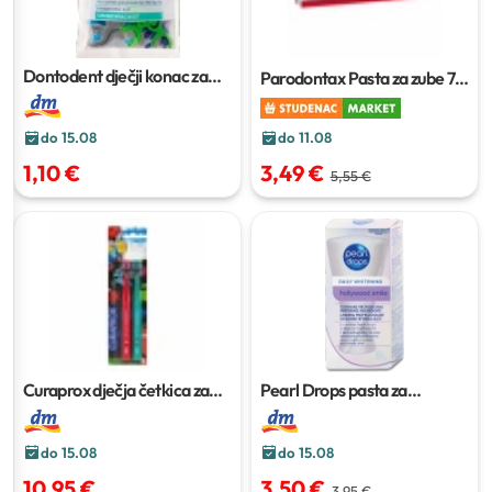
Dontodent dječji konac za
Parodontax Pasta za zube
75
zube s držačem Junior
32
ml
kom
do 11.08
do 15.08
3,49 €
1,10 €
5,55 €
Curaprox dječja četkica za
Pearl Drops pasta za
zube 5460 Ultra Soft Graffiti
poliranje zubi Hollywood
2 kom
Smile
50 ml
do 15.08
do 15.08
10,95 €
3,50 €
3,95 €