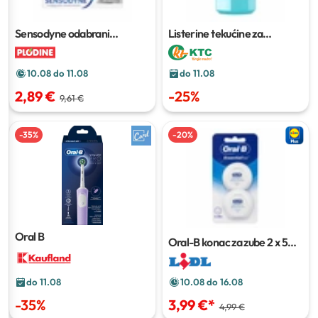
Sensodyne odabrani
Listerine tekućine za
proizvodi
ispiranje usta
250 ml
10.08 do 11.08
do 11.08
2,89 €
-
25
%
9,61 €
-
35
%
-
20
%
Oral B
Oral-B konac za zube
2 x 50
m
10.08 do 16.08
do 11.08
3,99 €
*
-
35
%
4,99 €