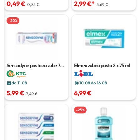
0,49 €
2,99 €
*
0,85 €
5,69 €
-
20
%
Sensodyne pasta za zube
75
Elmex zubna pasta
2 x 75 ml
ml
do 11.08
10.08 do 16.08
5,99 €
6,99 €
7,49 €
-
25
%