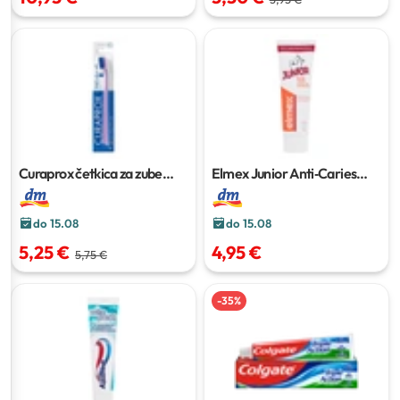
Curaprox četkica za zube
Elmex Junior Anti‑Caries
Ultra Soft 5460
1 kom
Professional pasta za zube
75
ml
do 15.08
do 15.08
5,25 €
4,95 €
5,75 €
-
35
%