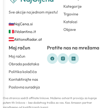
Kategorije
Sve akcije na jednom mjestu!
Trgovine
Katalozi
NajCena.si
Objave
ilVolantino.it
AktionsRadar.at
Moj račun
Pratite nas na mrežama
Moj račun
Obrada podataka
Politika kolačića
Kontaktirajte nas
Poslovna suradnja
Ova stranica sadrži affiliate linkove. Možemo ostvariti proviziju za kupnje
putem tih linkova – bez dodatnog troška za vas. Kao Amazon partner
zarađujemo od kvalificiranih kupnji.