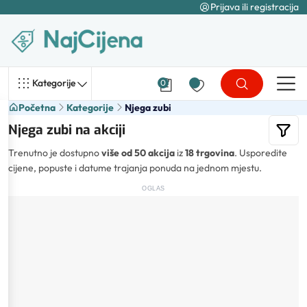
Prijava ili registracija
Kategorije
0
Početna
Kategorije
Njega zubi
Njega zubi na akciji
Trenutno je dostupno
više od 50 akcija
iz
18 trgovina
. Usporedite
cijene, popuste i datume trajanja ponuda na jednom mjestu.
OGLAS