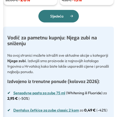
55,00 €
4,65 €
Sljedeća
Vodič za pametnu kupnju: Njega zubi na
sniženju
Na ovoj stranici možete istražiti sve aktualne akcije u kategoriji
Njega zubi
. Izdvojili smo proizvode iz najnovijih kataloga
trgovina u Hrvatskoj kako biste lakše usporedili cijene i pronašli
najbolju ponudu.
Izdvojeno iz trenutne ponude (kolovoz 2026):
✔
Sensodyne pasta za zube 75 ml
(Whitening ili Fluoride)
za
2,95 €
(
-50%
)
✔
Dentalux četkice za zube classic 2 kom
za
0,49 €
(
-42%
)