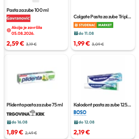
Pasta za zube
100 ml
Colgate Pasta za zube Triple
Action
100 ml
Akcija je završila
do 11.08
05.08.2026.
1,99 €
2,59 €
3,09 €
3,19 €
Plidenta pasta za zube
75 ml
Kalodont pasta za zube
125
ml
do 16.08
do 12.08
1,89 €
2,19 €
2,49 €