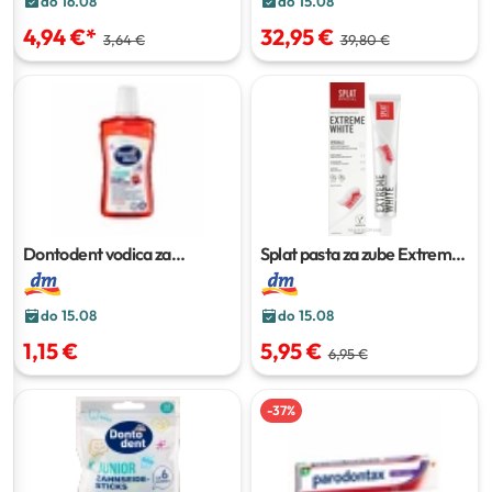
do 16.08
do 15.08
4,94 €
*
32,95 €
3,64 €
39,80 €
Dontodent vodica za
Splat pasta za zube Extreme
ispiranje usta Junior
500 ml
White
75 ml
do 15.08
do 15.08
1,15 €
5,95 €
6,95 €
-
37
%