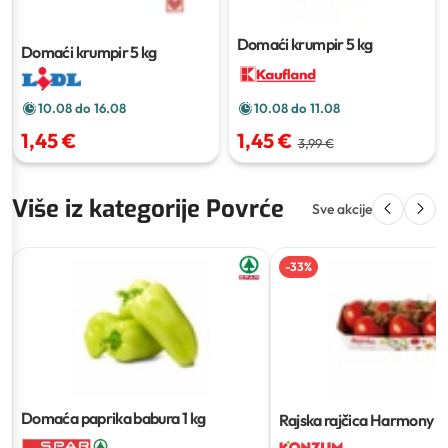
Domaći krumpir
5 kg
Domaći krumpir
5 kg
10.08 do 16.08
10.08 do 11.08
1,45 €
1,45 €
3,99 €
Više iz kategorije Povrće
Sve akcije
-
33
%
Domaća paprika babura
1 kg
Rajska rajčica Harmony
5