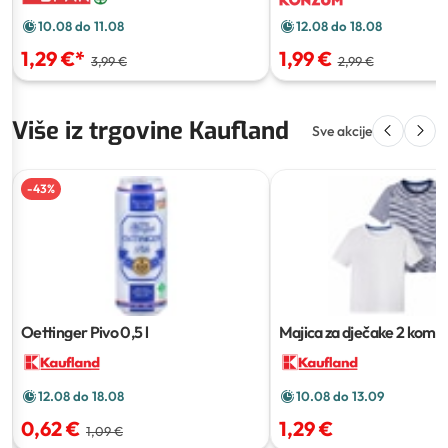
10.08 do 11.08
12.08 do 18.08
1,29 €
*
1,99 €
3,99 €
2,99 €
Više iz trgovine Kaufland
Sve akcije
-
43
%
Oettinger Pivo
0,5 l
Majica za dječake
2 kom
12.08 do 18.08
10.08 do 13.09
0,62 €
1,29 €
1,09 €