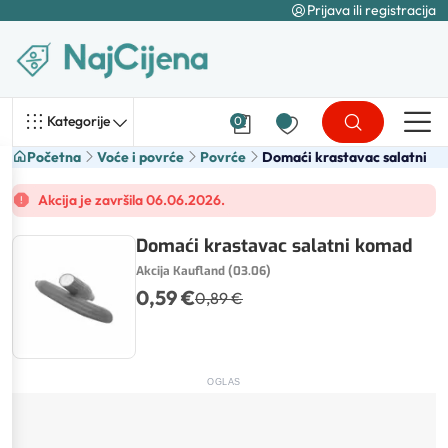
Prijava ili registracija
Kategorije
0
Početna
Voće i povrće
Povrće
Domaći krastavac salatni
Akcija je završila 06.06.2026.
Domaći krastavac salatni komad
Akcija Kaufland (03.06)
0,59 €
0,89 €
OGLAS