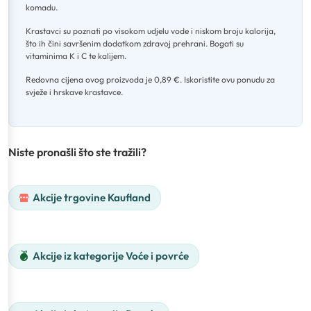
komadu
.
Krastavci su poznati po visokom udjelu vode i niskom broju kalorija,
što ih čini savršenim dodatkom zdravoj prehrani
.
Bogati su
vitaminima K i C te kalijem
.
Redovna cijena ovog proizvoda je 0,89 €
.
Iskoristite ovu ponudu za
svježe i hrskave krastavce.
Niste pronašli što ste tražili?
Akcije trgovine Kaufland
Akcije iz kategorije Voće i povrće