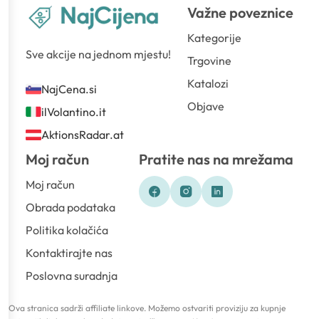
Važne poveznice
Kategorije
Sve akcije na jednom mjestu!
Trgovine
Katalozi
NajCena.si
Objave
ilVolantino.it
AktionsRadar.at
Moj račun
Pratite nas na mrežama
Moj račun
Obrada podataka
Politika kolačića
Kontaktirajte nas
Poslovna suradnja
Ova stranica sadrži affiliate linkove. Možemo ostvariti proviziju za kupnje