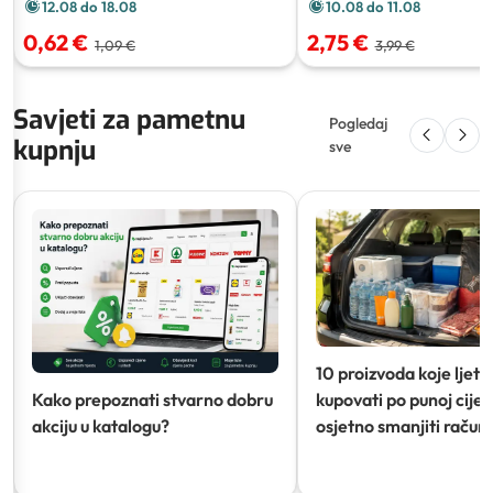
12.08 do 18.08
10.08 do 11.08
0,62 €
2,75 €
1,09 €
3,99 €
Savjeti za pametnu
Pogledaj
kupnju
sve
10 proizvoda koje ljeti
Kako prepoznati stvarno dobru
kupovati po punoj cijeni
akciju u katalogu?
osjetno smanjiti račun)