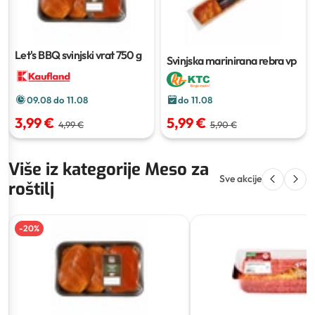
Let's BBQ svinjski vrat
750 g
Svinjska marinirana rebra vp
do 11.08
09.08 do 11.08
5,99 €
3,99 €
5,90 €
4,99 €
Više iz kategorije Meso za
Sve akcije
roštilj
-
20
%