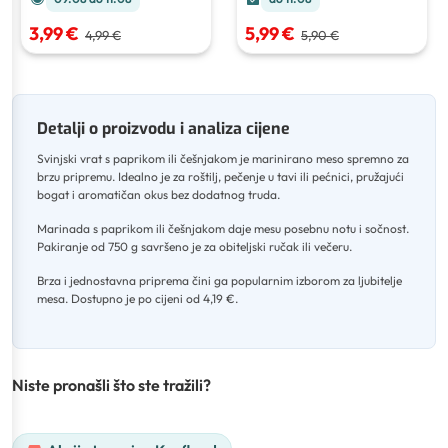
5,99 €
3,99 €
5,90 €
4,99 €
Detalji o proizvodu i analiza cijene
Svinjski vrat s paprikom ili češnjakom je marinirano meso spremno za
brzu pripremu
.
Idealno je za roštilj, pečenje u tavi ili pećnici, pružajući
bogat i aromatičan okus bez dodatnog truda
.
Marinada s paprikom ili češnjakom daje mesu posebnu notu i sočnost
.
Pakiranje od 750 g savršeno je za obiteljski ručak ili večeru
.
Brza i jednostavna priprema čini ga popularnim izborom za ljubitelje
mesa
.
Dostupno je po cijeni od 4,19 €.
Niste pronašli što ste tražili?