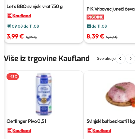
Let's BBQ svinjski vrat
750 g
PIK Vrbovec juneći ćevapč
do 11.08
09.08 do 11.08
8,39 €
3,99 €
9,49 €
4,99 €
Više iz trgovine Kaufland
Sve akcije
-
43
%
Oettinger Pivo
0,5 l
Svinjski but bez kosti
1 kg