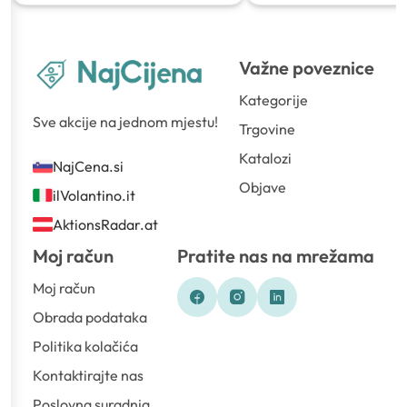
Važne poveznice
Kategorije
Sve akcije na jednom mjestu!
Trgovine
Katalozi
NajCena.si
Objave
ilVolantino.it
AktionsRadar.at
Moj račun
Pratite nas na mrežama
Moj račun
Obrada podataka
Politika kolačića
Kontaktirajte nas
Poslovna suradnja