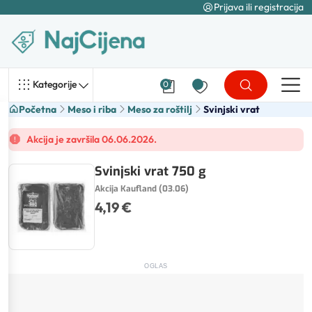
Prijava ili registracija
Kategorije
0
Početna
Meso i riba
Meso za roštilj
Svinjski vrat
Akcija je završila 06.06.2026.
Svinjski vrat 750 g
Akcija Kaufland (03.06)
4,19 €
OGLAS