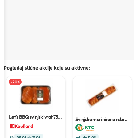
Pogledaj slične akcije koje su aktivne
:
-
20
%
Let's BBQ svinjski vrat
750
Svinjska marinirana rebra
g
vp
do 11.08
09.08 do 11.08