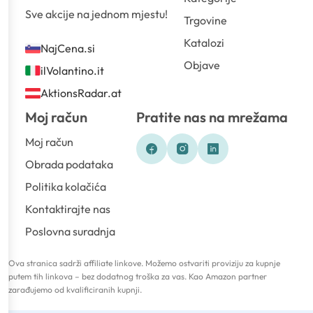
Sve akcije na jednom mjestu!
Trgovine
Katalozi
NajCena.si
Objave
ilVolantino.it
AktionsRadar.at
Moj račun
Pratite nas na mrežama
Moj račun
Obrada podataka
Politika kolačića
Kontaktirajte nas
Poslovna suradnja
Ova stranica sadrži affiliate linkove. Možemo ostvariti proviziju za kupnje
putem tih linkova – bez dodatnog troška za vas. Kao Amazon partner
zarađujemo od kvalificiranih kupnji.