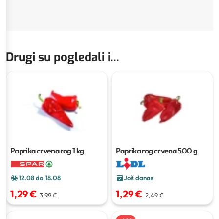
Drugi su pogledali i...
Paprika crvena rog
1 kg
Paprika rog crvena
500 g
12.08 do 18.08
Još danas
1,29 €
1,29 €
3,99 €
2,49 €