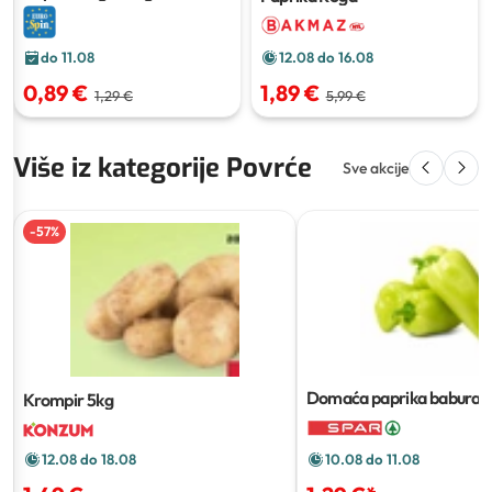
12.08 do 16.08
do 11.08
1,89 €
0,89 €
5,99 €
1,29 €
Više iz kategorije Povrće
Sve akcije
-
57
%
Domaća paprika babura
1
Krompir
5kg
10.08 do 11.08
12.08 do 18.08