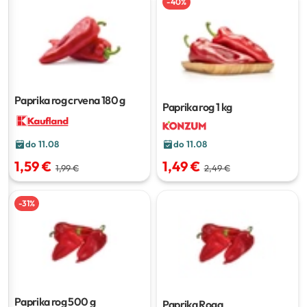
-
40
%
Paprika rog crvena
180 g
Paprika rog
1 kg
do 11.08
do 11.08
1,59 €
1,49 €
1,99 €
2,49 €
-
31
%
Paprika rog
500 g
Paprika Roga