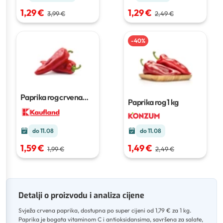
1,29 €
1,29 €
3,99 €
2,49 €
-
40
%
Paprika rog crvena
Paprika rog
1 kg
180 g
do 11.08
do 11.08
1,59 €
1,49 €
1,99 €
2,49 €
Detalji o proizvodu i analiza cijene
Svježa crvena paprika, dostupna po super cijeni od 1,79 € za 1 kg
.
Paprika je bogata vitaminom C i antioksidansima, savršena za salate,