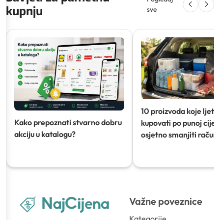
kupnju
sve
10 proizvoda koje ljeti
Kako prepoznati stvarno dobru
kupovati po punoj cijeni
akciju u katalogu?
osjetno smanjiti račun)
Važne poveznice
Kategorije