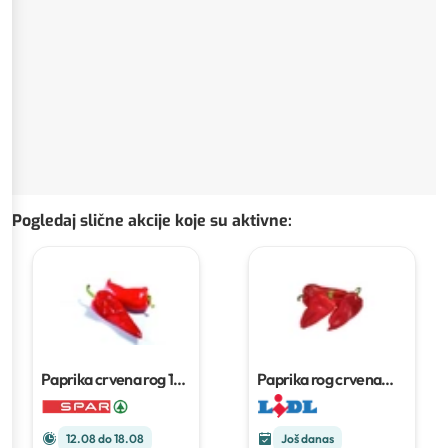
Pogledaj slične akcije koje su aktivne
:
Paprika crvena rog
1
Paprika rog crvena
kg
500 g
12.08 do 18.08
Još danas