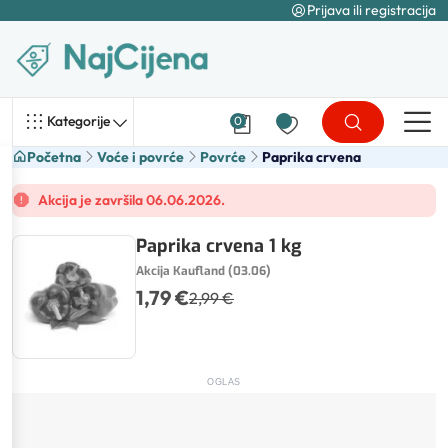
Prijava ili registracija
Kategorije
0
Početna
Voće i povrće
Povrće
Paprika crvena
Akcija je završila 06.06.2026.
Paprika crvena 1 kg
Akcija Kaufland (03.06)
1,79 €
2,99 €
OGLAS