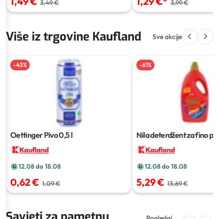
1,29 €
*
1,49 €
3,99 €
3,49 €
Više iz trgovine Kaufland
Sve akcije
-
43
%
-
61
%
Oettinger Pivo
0,5 l
Nila deterdžent za fino pra
3,7 L
12.08 do 18.08
12.08 do 18.08
0,62 €
5,29 €
1,09 €
13,69 €
Savjeti za pametnu
Pogledaj