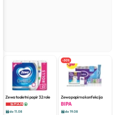
-
30
%
Zewa toaletni papir
32 role
Zewa papirna konfekcija
do 11.08
do 19.08