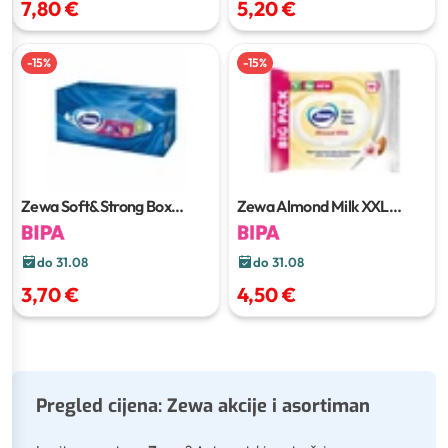
7,80 €
5,20 €
-
15
%
-
15
%
Zewa Soft&Strong Box
Zewa Almond Milk XXL
Maramice
90/1, 3-slojne
Vlažni toaletni papir
80/1
do 31.08
do 31.08
3,70 €
4,50 €
Pregled cijena: Zewa akcije i asortiman