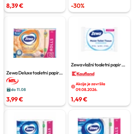
8,39 €
-
30
%
Zewa vlažni toaletni papir
42
komada
Zewa Deluxe toaletni papir
12 role
Akcija je završila
do 11.08
09.08.2026.
3,99 €
1,49 €