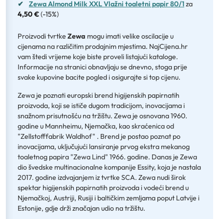
✔
Zewa Almond Milk XXL Vlažni toaletni papir 80/1
za
4,50 €
(
-15%
)
Proizvodi tvrtke
Zewa
mogu imati velike oscilacije u
cijenama na različitim prodajnim mjestima. NajCijena.hr
vam štedi vrijeme koje biste proveli listajući kataloge.
Informacije na stranici obnavljaju se dnevno, stoga prije
svake kupovine bacite pogled i osigurajte si top cijenu.
Zewa je poznati europski brend higijenskih papirnatih
proizvoda, koji se ističe dugom tradicijom, inovacijama i
snažnom prisutnošću na tržištu. Zewa je osnovana 1960.
godine u Mannheimu, Njemačka, kao skraćenica od
"Zellstofffabrik Waldhof" . Brend je postao poznat po
inovacijama, uključujući lansiranje prvog ekstra mekanog
toaletnog papira "Zewa Lind" 1966. godine. Danas je Zewa
dio švedske multinacionalne kompanije Essity, koja je nastala
2017. godine izdvajanjem iz tvrtke SCA. Zewa nudi širok
spektar higijenskih papirnatih proizvoda i vodeći brend u
Njemačkoj, Austriji, Rusiji i baltičkim zemljama poput Latvije i
Estonije, gdje drži značajan udio na tržištu.