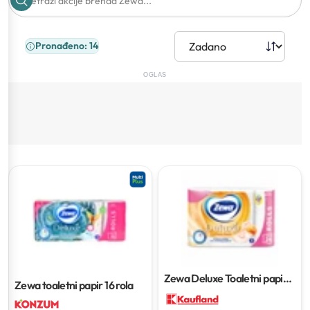
Pronađeno: 14
OGLAS
Zewa Deluxe Toaletni papir
Zewa toaletni papir
16 rola
24 role