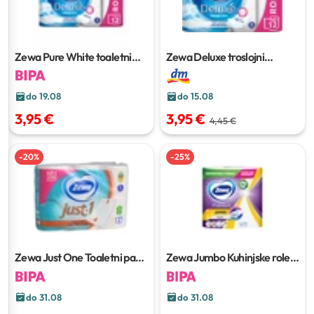
Zewa Pure White toaletni
Zewa Deluxe troslojni
papir
12/1
toaletni papir
12 kom x 150
listića
do 19.08
do 15.08
3,95 €
3,95 €
4,45 €
-
20
%
-
25
%
Zewa Just One Toaletni papir
Zewa Jumbo Kuhinjske role
6/1, 5-slojni
1/1, 3-slojne
do 31.08
do 31.08