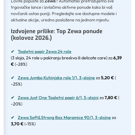
Lovite popuste za
Zewa
? Automatski pretražujemo sve
trgovačke lance i izvlačimo aktivne ponude kako bi vaš
novčanik ostao puniji. Pregledajte sve dostupne modele i
aktualne akcije, uredno posložene na jednom mjestu.
Izdvojene prilike: Top Zewa ponude
(kolovoz 2026.)
✔
Toaletni papir Zewa 24 role
(3 sloja, 24 role u pakiranju breskva ili delicate care)
za
6,39
€
(
-28%
)
✔
Zewa Jumbo Kuhinjske role 1/1, 3-slojne
za
5,20 €
(
-25%
)
✔
Zewa Just One Toaletni papir 6/1, 5-slojni
za
7,80 €
(
-20%
)
✔
Zewa Soft&Strong Box Maramice 90/1, 3-slojne
za
3,70 €
(
-15%
)