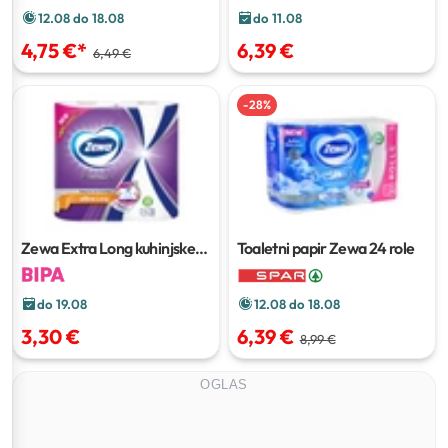
12.08 do 18.08
do 11.08
4,75 €
*
6,39 €
6,49 €
-
28
%
Zewa Extra Long kuhinjske
Toaletni papir Zewa
24 role
role
2 kom
do 19.08
12.08 do 18.08
3,30 €
6,39 €
8,99 €
OGLAS