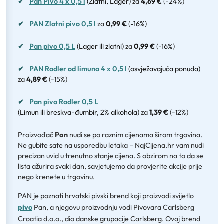
✔
Pan Pivo 4 x 0,5 l
(Zlatni, Lager)
za
4,69 €
(
-24%
)
✔
PAN Zlatni pivo 0,5 l
za
0,99 €
(
-16%
)
✔
Pan pivo 0,5 L
(Lager ili zlatni)
za
0,99 €
(
-16%
)
✔
PAN Radler od limuna 4 x 0,5 l
(osvježavajuća ponuda)
za
4,89 €
(
-15%
)
✔
Pan pivo Radler 0,5 L
(Limun ili breskva-đumbir, 2% alkohola)
za
1,39 €
(
-12%
)
Proizvođač
Pan
nudi se po raznim cijenama širom trgovina.
Ne gubite sate na usporedbu letaka – NajCijena.hr vam nudi
precizan uvid u trenutno stanje cijena. S obzirom na to da se
lista ažurira svaki dan, savjetujemo da provjerite akcije prije
nego krenete u trgovinu.
PAN je poznati hrvatski pivski brend koji proizvodi svijetlo
pivo
Pan, a njegovu proizvodnju vodi Pivovara Carlsberg
Croatia d.o.o., dio danske grupacije Carlsberg. Ovaj brend