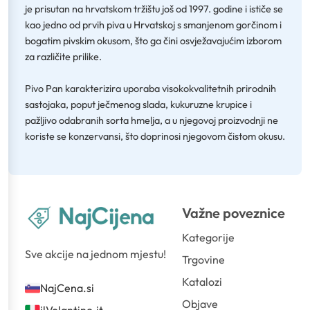
je prisutan na hrvatskom tržištu još od 1997. godine i ističe se
kao jedno od prvih piva u Hrvatskoj s smanjenom gorčinom i
bogatim pivskim okusom, što ga čini osvježavajućim izborom
za različite prilike.
Pivo Pan karakterizira uporaba visokokvalitetnih prirodnih
sastojaka, poput ječmenog slada, kukuruzne krupice i
pažljivo odabranih sorta hmelja, a u njegovoj proizvodnji ne
koriste se konzervansi, što doprinosi njegovom čistom okusu.
Važne poveznice
Kategorije
Sve akcije na jednom mjestu!
Trgovine
Katalozi
NajCena.si
Objave