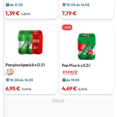
10.08 do 16.08
do 11.08
7,79 €
1,39 €
1,59 €
-
24
%
Pan pivo 6pack
6 x 0.5 l
Pan Pivo
4 x 0,5 l
10.08 do 16.08
do 19.08
6,95 €
4,69 €
7,49 €
6,19 €
OGLAS