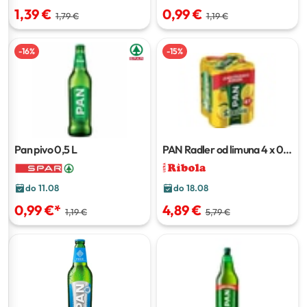
1,39 €
0,99 €
1,79 €
1,19 €
-
16
%
-
15
%
Pan pivo
0,5 L
PAN Radler od limuna
4 x 0,5
l
do 11.08
do 18.08
0,99 €
*
4,89 €
1,19 €
5,79 €