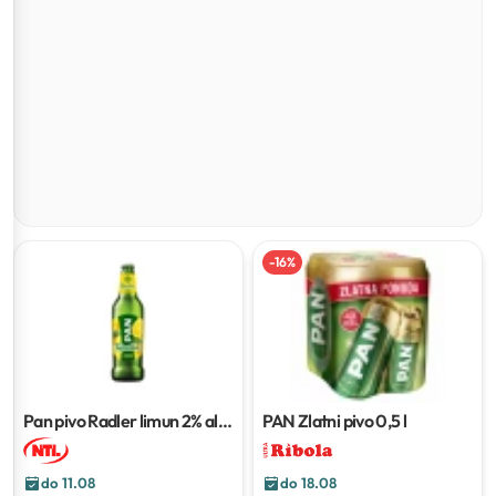
-
16
%
Pan pivo Radler limun 2% alk.
PAN Zlatni pivo
0,5 l
500 ml
do 11.08
do 18.08