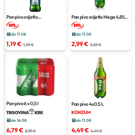
Pan pivo svijetlo
Pan pivo svijetlo Mega 4,8%
bezalkoholno
500 ml
alk.
2 l
do 11.08
do 11.08
1,19 €
2,99 €
1,39 €
3,59 €
Pan pivo
6 x 0,5 l
Pan pivo
4x0,5 L
do 11.08
do 16.08
4,49 €
6,79 €
5,49 €
8,99 €