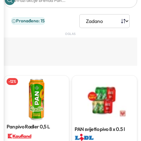
Pronađeno: 15
OGLAS
-
12
%
Pan pivo Radler
0,5 L
PAN svijetlo pivo
8 x 0.5 l