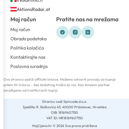
ilVolantino.it
AktionsRadar.at
Moj račun
Pratite nas na mrežama
Moj račun
Obrada podataka
Politika kolačića
Kontaktirajte nas
Poslovna suradnja
Ova stranica sadrži affiliate linkove. Možemo ostvariti proviziju za kupnje
putem tih linkova – bez dodatnog troška za vas. Kao Amazon partner
zarađujemo od kvalificiranih kupnji.
Stranicu vodi Spincode d.o.o.
Sjedište: R. Boškovića 43, 40000 Pribislavec, Hrvatska
OIB: 18169607150
VAT ID: HR18169607150
NajCijena.hr © 2026 Sva prava pridržana