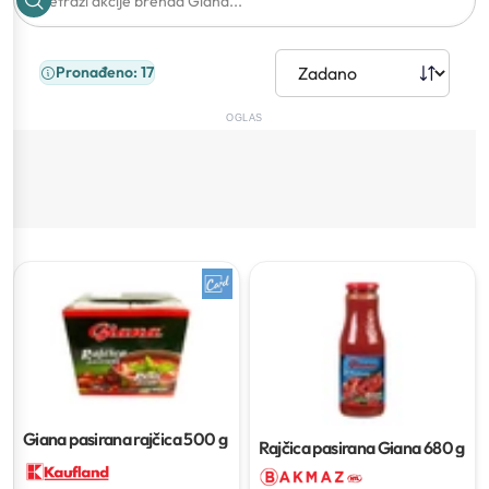
Pronađeno: 17
OGLAS
Giana pasirana rajčica
500 g
Rajčica pasirana Giana
680 g