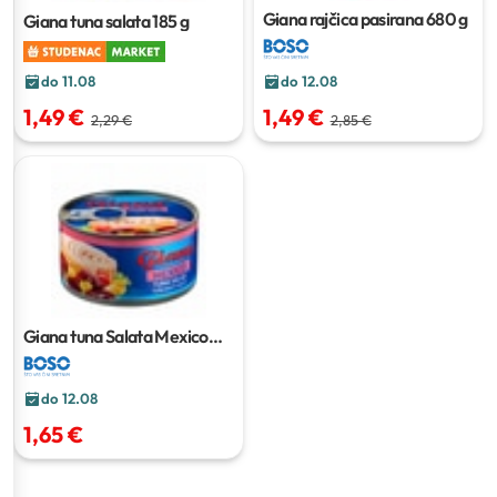
Giana rajčica pasirana
680 g
Giana tuna salata
185 g
do 11.08
do 12.08
1,49 €
1,49 €
2,29 €
2,85 €
Giana tuna Salata Mexico
185 g / 70 g ocijeđena masa
do 12.08
1,65 €