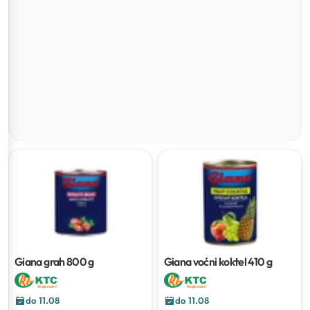
Giana grah
800 g
Giana voćni koktel
410 g
do 11.08
do 11.08