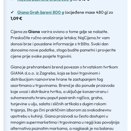
✔
Giana Grah šareni 800 g
(ocijeđene mase 480 g)
za
1,09 €
Cijena za
Giana
varira ovisno o tome gdje se nalazite.
Preskočite ručno analiziranje letaka; NajCijena.hr vam
donosi brze i pouzdane informacije s tržišta. Svaki dan
donosimo nove podatke, stoga budite pametni i provjerite
cijene prije svake posjete trgovini.
Giana je prehrambeni brend povezan s hrvatskom tvrtkom
GIANA d.o.o. iz Zagreba, koja se bavi trgovinom i
distribucijom raznovrsne hrane te zastupanjem tog
asortimana u trgovinama. Brend je dio ponude proizvoda
koje uvozi i distribuira tvrtka, a uključuje konzerviranu i
suhomesnatu hranu poput pasiranih rajčica, graha,
tunjevine u ulju, salata i sličnih artikala s dugim rokom
trajanja, što ga čini praktičnim izborom za svakodnevnu
upotrebu u kuhinji. Giana proizvodi su često dostupni u
mnogim supermarketima i trgovinama u regiji kao povoljnija
alternativa poznatim markama, a naglasak je na balansu