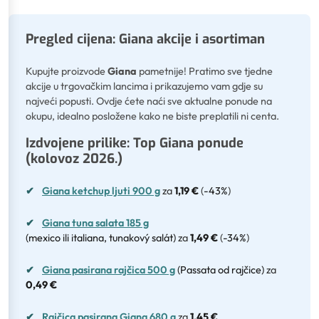
Pregled cijena: Giana akcije i asortiman
Kupujte proizvode
Giana
pametnije! Pratimo sve tjedne
akcije u trgovačkim lancima i prikazujemo vam gdje su
najveći popusti. Ovdje ćete naći sve aktualne ponude na
okupu, idealno posložene kako ne biste preplatili ni centa.
Izdvojene prilike: Top Giana ponude
(kolovoz 2026.)
✔
Giana ketchup ljuti 900 g
za
1,19 €
(
-43%
)
✔
Giana tuna salata 185 g
(mexico ili italiana, tunakový salát)
za
1,49 €
(
-34%
)
✔
Giana pasirana rajčica 500 g
(Passata od rajčice)
za
0,49 €
✔
Rajčica pasirana Giana 680 g
za
1,45 €