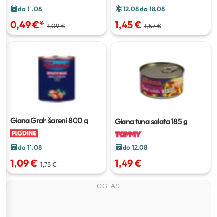
12.08 do 18.08
do 11.08
1,45 €
0,49 €
*
1,57 €
1,09 €
Giana Grah šareni
800 g
Giana tuna salata
185 g
do 11.08
do 12.08
1,09 €
1,49 €
1,75 €
OGLAS