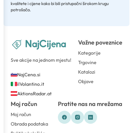
kvalitete i cijene kako bi bili pristupačni širokom krugu
potrošača.
Važne poveznice
Kategorije
Sve akcije na jednom mjestu!
Trgovine
Katalozi
NajCena.si
Objave
ilVolantino.it
AktionsRadar.at
Moj račun
Pratite nas na mrežama
Moj račun
Obrada podataka