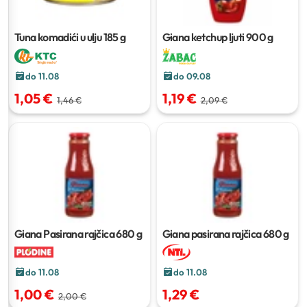
Tuna komadići u ulju
185 g
Giana ketchup ljuti
900 g
do 11.08
do 09.08
1,05 €
1,19 €
1,46 €
2,09 €
Giana Pasirana rajčica
680 g
Giana pasirana rajčica
680 g
do 11.08
do 11.08
1,00 €
1,29 €
2,00 €