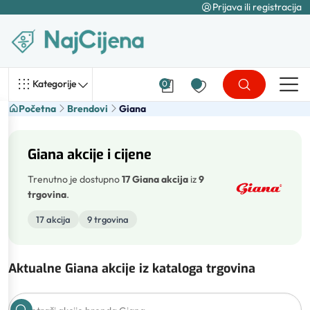
Prijava ili registracija
Kategorije
0
Početna
Brendovi
Giana
Giana akcije i cijene
Trenutno je dostupno
17 Giana akcija
iz
9
trgovina
.
17 akcija
9 trgovina
Aktualne Giana akcije iz kataloga trgovina