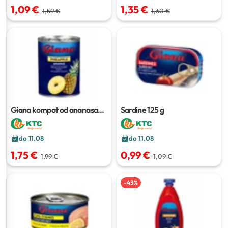
1,09 €
1,35 €
1,59 €
1,60 €
Giana kompot od ananasa
Sardine
125 g
565 ml
do 11.08
do 11.08
1,75 €
0,99 €
1,99 €
1,09 €
-
43
%