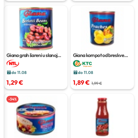
Giana grah šareni u slanoj
Giana kompot od breskve
vodi
480 g
820 g
do 11.08
do 11.08
1,29 €
1,89 €
1,99 €
-
34
%