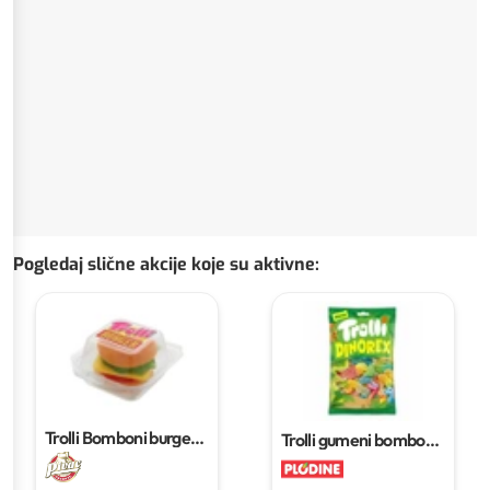
Pogledaj slične akcije koje su aktivne
:
Trolli Bomboni burger
Trolli gumeni bomboni
50g
50–170 g