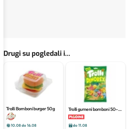
Drugi su pogledali i...
Trolli Bomboni burger
50g
Trolli gumeni bomboni
50–
170 g
10.08 do 16.08
do 11.08