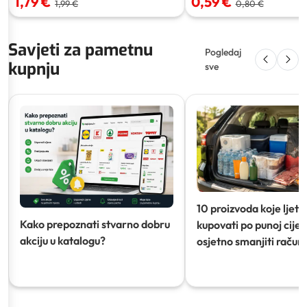
1,79 €
0,59 €
1,99 €
0,80 €
Savjeti za pametnu
Pogledaj
kupnju
sve
10 proizvoda koje ljeti
Kako prepoznati stvarno dobru
kupovati po punoj cijeni
akciju u katalogu?
osjetno smanjiti račun)