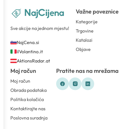
Važne poveznice
Kategorije
Sve akcije na jednom mjestu!
Trgovine
Katalozi
NajCena.si
Objave
ilVolantino.it
AktionsRadar.at
Moj račun
Pratite nas na mrežama
Moj račun
Obrada podataka
Politika kolačića
Kontaktirajte nas
Poslovna suradnja