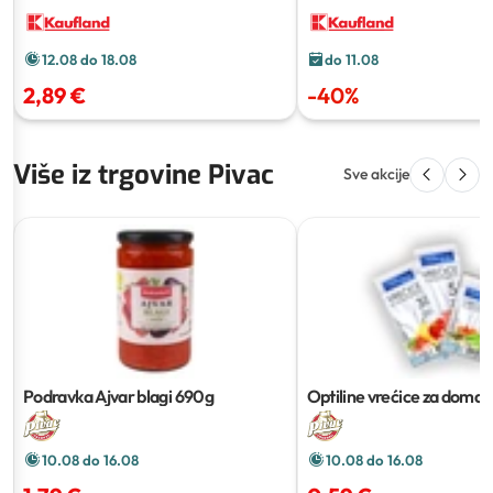
12.08 do 18.08
do 11.08
2,89 €
-
40
%
Više iz trgovine Pivac
Sve akcije
Podravka Ajvar blagi
690g
Optiline vrećice za domać
kom
10.08 do 16.08
10.08 do 16.08