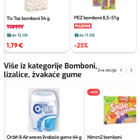
PEZ bomboni
8,5–51 g
Tic Tac bomboni
54 g
do 12.08
do 11.08
1,79 €
-
25
%
Više iz kategorije Bomboni,
Sve akcije
lizalice, žvakaće gume
-
40
%
Orbit ili Airwaves žvakaće gume
64 g
Nimm2 bomboni