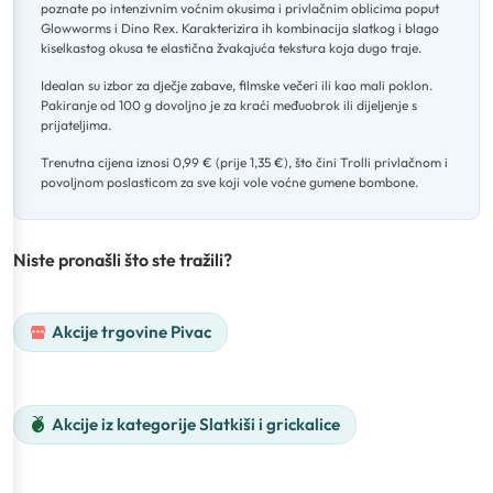
poznate po intenzivnim voćnim okusima i privlačnim oblicima poput
Glowworms i Dino Rex
.
Karakterizira ih kombinacija slatkog i blago
kiselkastog okusa te elastična žvakajuća tekstura koja dugo traje
.
Idealan su izbor za dječje zabave, filmske večeri ili kao mali poklon
.
Pakiranje od 100 g dovoljno je za kraći međuobrok ili dijeljenje s
prijateljima
.
Trenutna cijena iznosi 0,99 € (prije 1,35 €), što čini Trolli privlačnom i
povoljnom poslasticom za sve koji vole voćne gumene bombone.
Niste pronašli što ste tražili?
Akcije trgovine Pivac
Akcije iz kategorije Slatkiši i grickalice