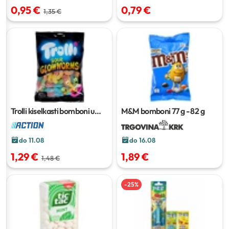
0,95 €
0,79 €
1,35 €
Trolli kiselkasti bomboni u
M&M bomboni
77 g - 82 g
obliku crva
250 grama
do 11.08
do 16.08
1,29 €
1,89 €
1,48 €
-
25
%