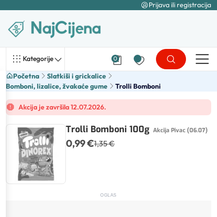
Prijava ili registracija
Kategorije
0
Početna
Slatkiši i grickalice
Bomboni, lizalice, žvakaće gume
Trolli Bomboni
Akcija je završila 12.07.2026.
Trolli Bomboni 100g
Akcija Pivac (06.07)
0,99 €
1,35 €
OGLAS