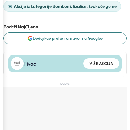
Akcije iz kategorije Bomboni, lizalice, žvakaće gume
Podrži NajCijena
Dodaj kao preferirani izvor na Googleu
Pivac
VIŠE AKCIJA
OGLAS