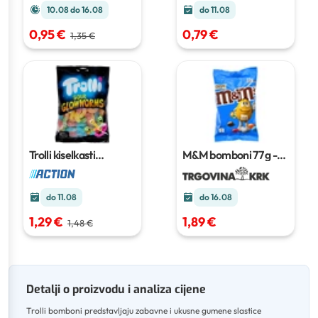
10.08 do 16.08
do 11.08
0,95 €
0,79 €
1,35 €
Trolli kiselkasti
M&M bomboni
77 g -
bomboni u obliku crva
82 g
250 grama
do 11.08
do 16.08
1,29 €
1,89 €
1,48 €
Detalji o proizvodu i analiza cijene
Trolli bomboni predstavljaju zabavne i ukusne gumene slastice